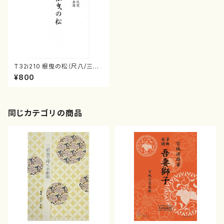
T32i210 根曳の松（尺八/三津
橋勾当/楽譜）都山no番:1062
¥800
同じカテゴリの商品