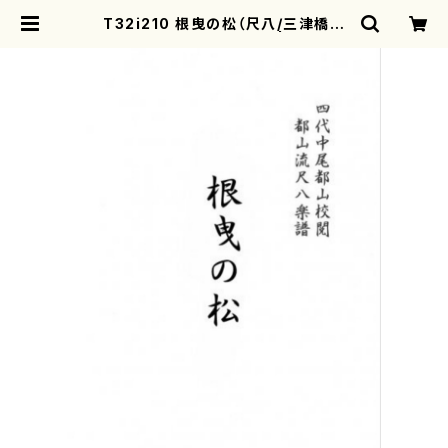
T32i210 根曳の松（尺八/三津橋勾
当/楽譜）都山no番:1062 | mother
earth