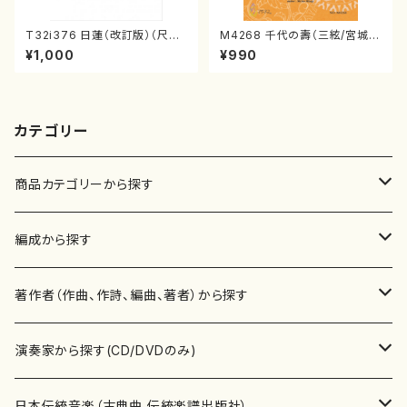
T32i376 日蓮（改訂版）（尺八/
M4268 千代の壽（三絃/宮城道
宮城道雄/楽譜）都山流公刊楽譜
雄著・宮城宗家監修/三絃楽譜）
¥1,000
¥990
曲番:2081
カテゴリー
商品カテゴリーから探す
楽譜
編成から探す
書籍
邦楽器
著作者（作曲、作詩、編曲、著者）から探す
書籍
箏・琴（ソロ）
CD・DVD
合唱
あ行
演奏家から探す(CD/DVDのみ)
テキストブック
箏・琴（合奏）
混声合唱
青木省三(アオキ ショウゾウ)
チケット
歌・声
か行
邦楽（箏、三味線、尺八等）演奏家
日本伝統音楽（古典曲,伝統楽譜出版社）