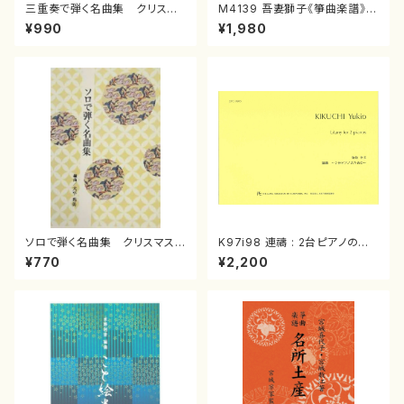
三重奏で弾く名曲集 クリスマ
M4139 吾妻獅子《箏曲楽譜》
スメドレー( 箏2/大平光美 編
（箏/宮城道雄著・宮城宗家監修/
¥990
¥1,980
曲/楽譜）
箏曲古典楽譜）
ソロで弾く名曲集 クリスマス・
K97i98 連禱 : 2台ピアノのた
イブ／恋人がサンタクロース(
めの（2 Pianos / 菊池 幸夫 /
¥770
¥2,200
箏独奏 /大平光美 編曲/楽
楽譜）
譜）