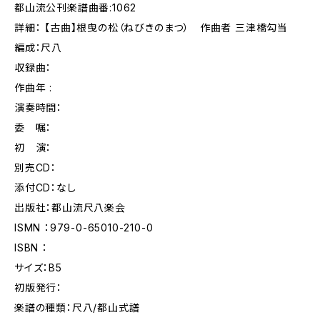
都山流公刊楽譜曲番:1062
詳細： 【古曲】根曳の松（ねびきのまつ） 作曲者 三津橋勾当
編成：尺八
収録曲：
作曲年 :
演奏時間：
委 嘱：
初 演：
別売CD：
添付CD：なし
出版社：都山流尺八楽会
ISMN ：979-0-65010-210-0
ISBN ：
サイズ：B5
初版発行：
楽譜の種類：尺八/都山式譜