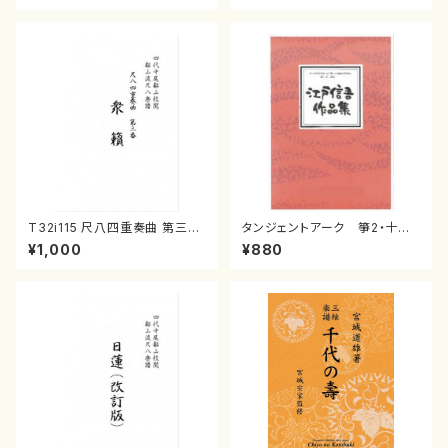
T32i115 尺八四重奏曲 第三番
タンジェントアーク 箏2・十七
衆籟（尺八/初代 山本邦山/尺
江戸 信吾
¥1,000
¥880
八/都山式譜）都山流公刊楽譜曲
番:564