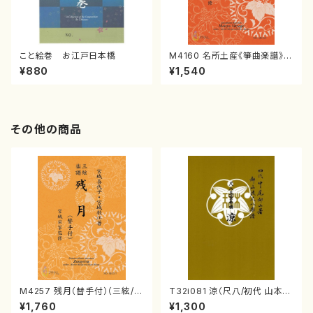
こと絵巻 お江戸日本橋
M4160 名所土産《箏曲楽譜》
（箏/宮城喜代子・宮城数江著・
¥880
¥1,540
宮城宗家監修/箏曲古典楽譜）
その他の商品
M4257 残月（替手付）（三絃/宮
T32i081 涼（尺八/初代 山本邦
城喜代子・宮城数江著・宮城宗
山/尺八/都山式譜）都山流公刊
¥1,760
¥1,300
家監修/三絃楽譜）
楽譜曲番:530