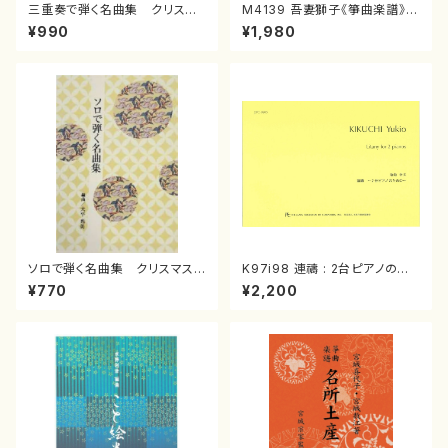
三重奏で弾く名曲集 クリスマ
M4139 吾妻獅子《箏曲楽譜》
スメドレー( 箏2/大平光美 編
（箏/宮城道雄著・宮城宗家監修/
¥990
¥1,980
曲/楽譜）
箏曲古典楽譜）
ソロで弾く名曲集 クリスマス・
K97i98 連禱 : 2台ピアノのた
イブ／恋人がサンタクロース(
めの（2 Pianos / 菊池 幸夫 /
¥770
¥2,200
箏独奏 /大平光美 編曲/楽
楽譜）
譜）