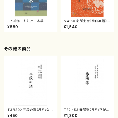
こと絵巻 お江戸日本橋
M4160 名所土産《箏曲楽譜》
（箏/宮城喜代子・宮城数江著・
¥880
¥1,540
宮城宗家監修/箏曲古典楽譜）
その他の商品
T32i302 三段の調（尺八/久本
T32i453 春陽楽（尺八/宮城道
玄智/楽譜）都山no:2003
雄/楽譜）都山流公刊楽譜曲番:2
¥450
¥1,300
160