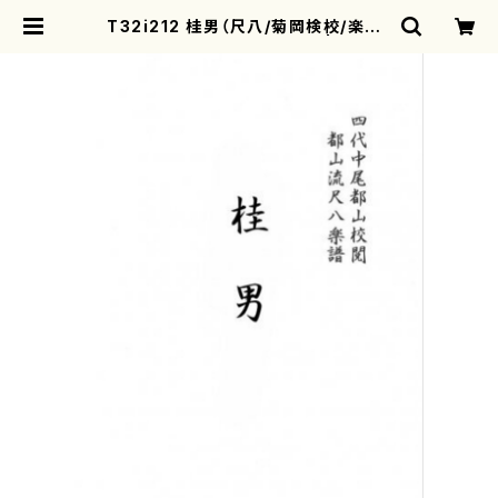
T32i212 桂男（尺八/菊岡検校/楽譜）
都山流公刊楽譜曲番:1064 | moth
erearth