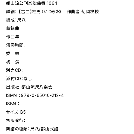
都山流公刊楽譜曲番:1064
詳細： 【古曲】桂男（かつらお） 作曲者 菊岡検校
編成：尺八
収録曲：
作曲年 :
演奏時間：
委 嘱：
初 演：
別売CD：
添付CD：なし
出版社：都山流尺八楽会
ISMN ：979-0-65010-212-4
ISBN ：
サイズ：B5
初版発行：
楽譜の種類：尺八/都山式譜