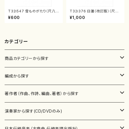
T32i547 雪ものがたり（尺八/
T32i376 日蓮（改訂版）（尺八/
沢井忠夫/楽譜）都山流公刊楽譜
宮城道雄/楽譜）都山流公刊楽譜
¥600
¥1,000
曲番:2256
曲番:2081
カテゴリー
商品カテゴリーから探す
楽譜
編成から探す
書籍
邦楽器
著作者（作曲、作詩、編曲、著者）から探す
書籍
箏・琴（ソロ）
CD・DVD
合唱
あ行
演奏家から探す(CD/DVDのみ)
テキストブック
箏・琴（合奏）
混声合唱
青木省三(アオキ ショウゾウ)
チケット
歌・声
か行
邦楽（箏、三味線、尺八等）演奏家
日本伝統音楽（古典曲,伝統楽譜出版社）