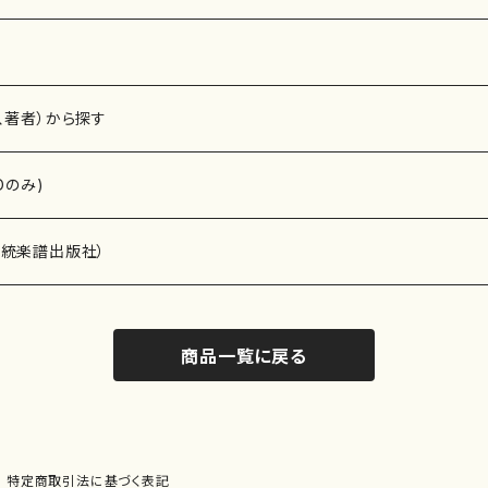
、著者）から探す
Dのみ)
）演奏家
伝統楽譜出版社）
商品一覧に戻る
)
オルガン等）演奏家
譜）
唱・女声合唱）
ン（ピアノ）
、ギター等）演奏家
線楽譜）
特定商取引法に基づく表記