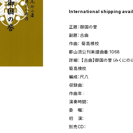
International shipping avai
正題：御国の誉
副題：古曲
作曲： 菊高検校
都山流公刊楽譜曲番:1068
詳細： 【古曲】御国の誉（みくにの
菊高検校
編成：尺八
収録曲：
作曲年 :
演奏時間：
委 嘱：
初 演：
別売CD：