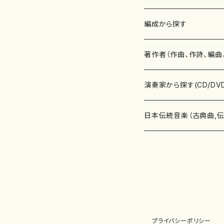
楽譜
編成から探す
書籍
邦楽器
著作者（作曲、作詩、編曲
書籍
箏・琴（ソロ）
CD・DVD
合唱
あ行
演奏家から探す(CD/DV
テキストブック
箏・琴（合奏）
混声合唱
青木省三(アオキ ショウゾウ)
チケット
歌・声
か行
邦楽（箏、三味線、尺八等
日本伝統音楽（古典曲,
事典
三味線（ソロ）
女声合唱
青島広志（アオシマ ヒロシ）
ソプラノ
梯郁夫(カケハシ イクオ)
アルメリア（箏）
雑誌
洋楽器（鍵盤楽器）
さ行
声楽家・合唱団・朗読等
地歌箏曲（箏古典楽譜）
詩集
三味線（合奏）
男声合唱
秋山健治(アキヤマ ケンジ）
アルト
蔭山滸山(カゲヤマ キョザン)
石川高（笙）
邦楽ジャーナル
ピアノ（ソロ）
斉藤松声(サイトウ ショウセイ
應和惠子（声楽・ソプラノ）
宮城道雄（宮城宗家監修）
レコード
洋楽器（弦楽器）
た行
洋楽-鍵盤楽器（ピアノ、
地歌箏曲（三絃古典楽
尺八（ソロ）
児童合唱
秋山邦晴(アキヤマ クニハル)
テノール
景山伸夫(カゲヤマ ノブオ)
伊藤まなみ（箏）
ピアノ（連弾）
斎藤武（サイトウ タケシ）
栗友会女声アンサンブル（合
バイオリン（ソロ）
平良伊津美(タイラ イツミ)
マリーン・ファン・ニューケルケ
宮城道雄（宮城宗家監修）
雑貨・アクセサリー
洋楽器（木管楽器）
な行
洋楽-弦楽器（バイオリン
長唄青柳楽譜（唄、三味
プライバシーポリシー