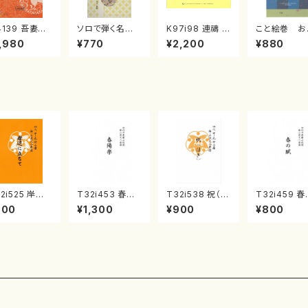
4139 吾妻獅
ソロで弾く名曲
K97i98 連禱 :
こと絵巻 お
《箏曲楽譜》
集 クリスマス・
2台ピアノのため
戸日本橋
,980
¥770
¥2,200
¥880
箏/宮城道雄
イブ／恋人がサ
の（2 Pianos /
・宮城宗家監
ンタクロース(
菊池 幸夫 / 楽
/箏曲古典楽
箏独奏 /大平
譜）
）
光美 編曲/楽
譜）
2i525 岸辺
T32i453 春陽
T32i538 祝（ほ
T32i459 
立ちて（尺八/
楽（尺八/宮城道
ぎ）（尺八/二代
賦（尺八/宮
800
¥1,300
¥900
¥800
代 中村双葉/
雄/楽譜）都山流
池田静山/楽譜）
雄/楽譜）都
譜）都山流公
公刊楽譜曲番:2
都山流公刊楽譜
公刊楽譜曲番
楽譜曲番:223
160
曲番:2247
167