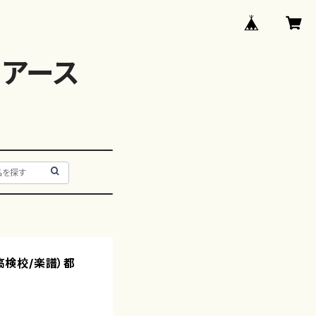
アース
菊高検校/楽譜）都