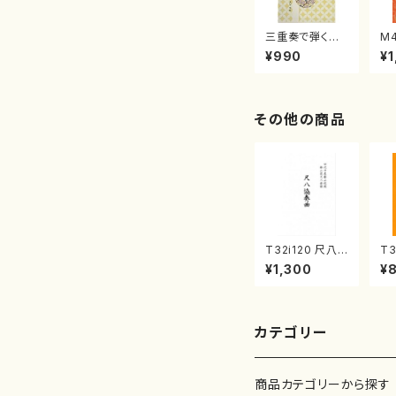
三重奏で弾く名
M
曲集 クリスマ
子
¥990
¥1
スメドレー( 箏
（
2/大平光美 編
著
曲/楽譜）
修
譜
その他の商品
T32i120 尺八
T3
協奏曲（尺八/二
に
¥1,300
¥
代 山本邦山/尺
初
八/都山式譜）都
楽
山流公刊楽譜曲
刊
番:569
4
カテゴリー
商品カテゴリーから探す