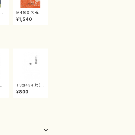
江
M4160 名所土
産《箏曲楽譜》
¥1,540
（箏/宮城喜代
子・宮城数江著・
宮城宗家監修/
箏曲古典楽譜）
春の
T32i434 梵（尺
城道
八/大月宗明/楽
¥800
山流
譜）都山流公刊
:2
楽譜曲番:2141