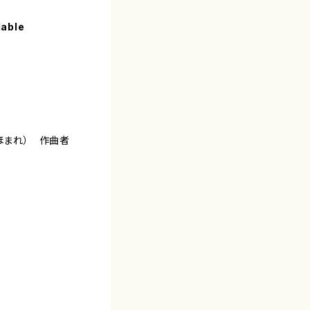
lable
ほまれ） 作曲者