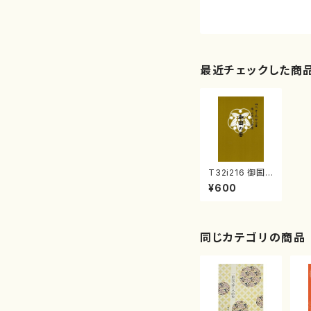
最近チェックした商
T32i216 御国
の誉（尺八/菊高
¥600
検校/楽譜）都山
流公刊楽譜曲番:
1068
同じカテゴリの商品