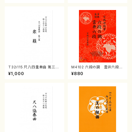
T32i115 尺八四重奏曲 第三番
M4102 六段の調 雲井六段
衆籟（尺八/初代 山本邦山/尺
（箏/宮城道雄著・宮城宗家監修/
¥1,000
¥880
八/都山式譜）都山流公刊楽譜曲
箏曲古典楽譜）
番:564