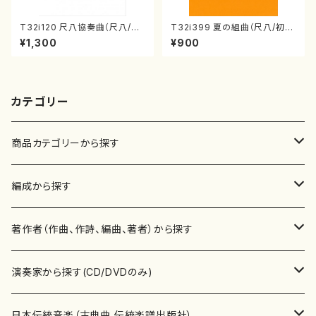
T32i120 尺八協奏曲（尺八/二
T32i399 夏の組曲（尺八/初代
代 山本邦山/尺八/都山式譜）都
山川園松/楽譜）都山流公刊楽譜
¥1,300
¥900
山流公刊楽譜曲番:569
曲番:2104
カテゴリー
商品カテゴリーから探す
楽譜
編成から探す
書籍
邦楽器
著作者（作曲、作詩、編曲、著者）から探す
書籍
箏・琴（ソロ）
CD・DVD
合唱
あ行
演奏家から探す(CD/DVDのみ)
テキストブック
箏・琴（合奏）
混声合唱
青木省三(アオキ ショウゾウ)
チケット
歌・声
か行
邦楽（箏、三味線、尺八等）演奏家
日本伝統音楽（古典曲,伝統楽譜出版社）