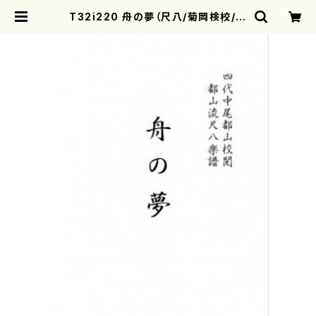
T32i220 舟の夢（尺八/菊岡検校/楽
譜）都山流公刊楽譜曲番:1072 | mo
therearth