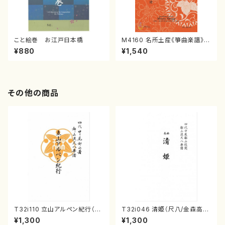
こと絵巻 お江戸日本橋
M4160 名所土産《箏曲楽譜》
（箏/宮城喜代子・宮城数江著・
¥880
¥1,540
宮城宗家監修/箏曲古典楽譜）
その他の商品
T32i110 立山アルペン紀行（尺
T32i046 清姫（尺八/金森高
八/初代 石垣征山/尺八/都山式
山/楽譜）都山流公刊楽譜曲番：
¥1,300
¥1,300
譜）都山流公刊楽譜曲番:559
45