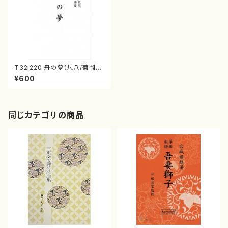
T32i220 舟の夢（尺八/菊岡検
校/楽譜）都山流公刊楽譜曲番:1
¥600
072
同じカテゴリの商品