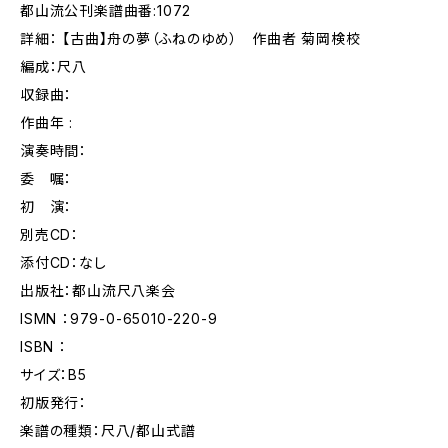
都山流公刊楽譜曲番:1072
詳細： 【古曲】舟の夢（ふねのゆめ） 作曲者 菊岡検校
編成：尺八
収録曲：
作曲年 :
演奏時間：
委 嘱：
初 演：
別売CD：
添付CD：なし
出版社：都山流尺八楽会
ISMN ：979-0-65010-220-9
ISBN ：
サイズ：B5
初版発行：
楽譜の種類：尺八/都山式譜