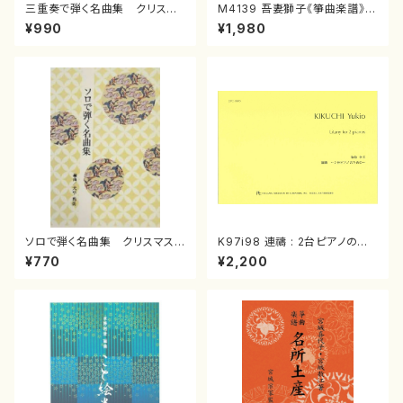
三重奏で弾く名曲集 クリスマ
M4139 吾妻獅子《箏曲楽譜》
スメドレー( 箏2/大平光美 編
（箏/宮城道雄著・宮城宗家監修/
¥990
¥1,980
曲/楽譜）
箏曲古典楽譜）
ソロで弾く名曲集 クリスマス・
K97i98 連禱 : 2台ピアノのた
イブ／恋人がサンタクロース(
めの（2 Pianos / 菊池 幸夫 /
¥770
¥2,200
箏独奏 /大平光美 編曲/楽
楽譜）
譜）