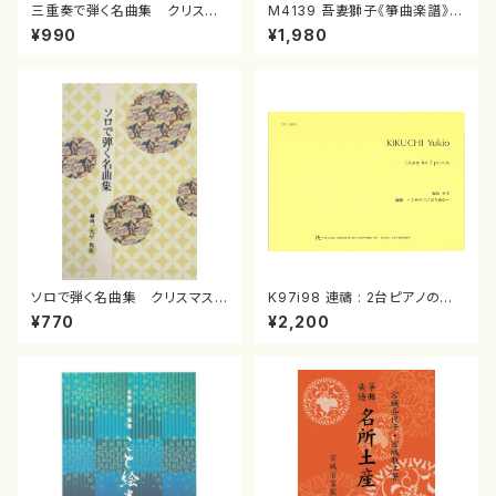
三重奏で弾く名曲集 クリスマ
M4139 吾妻獅子《箏曲楽譜》
スメドレー( 箏2/大平光美 編
（箏/宮城道雄著・宮城宗家監修/
¥990
¥1,980
曲/楽譜）
箏曲古典楽譜）
ソロで弾く名曲集 クリスマス・
K97i98 連禱 : 2台ピアノのた
イブ／恋人がサンタクロース(
めの（2 Pianos / 菊池 幸夫 /
¥770
¥2,200
箏独奏 /大平光美 編曲/楽
楽譜）
譜）