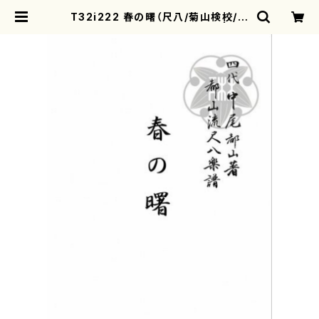
T32i222 春の曙（尺八/菊山検校/楽
譜）都山流公刊楽譜曲番:1074 | mo
therearth