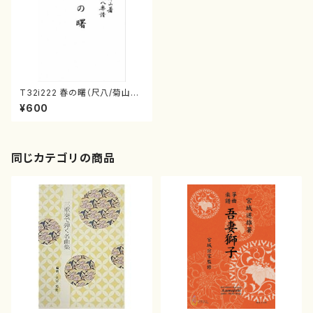
T32i222 春の曙（尺八/菊山検
校/楽譜）都山流公刊楽譜曲番:1
¥600
074
同じカテゴリの商品