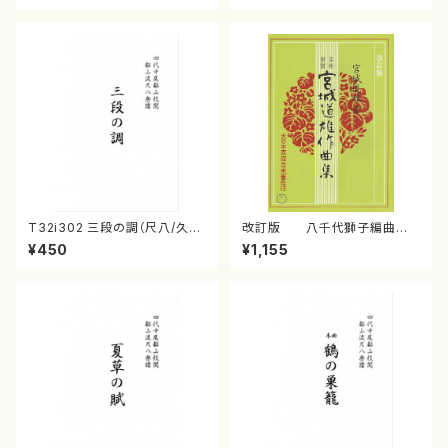
T32i302 三段の調（尺八/久本
改訂版 八千代獅子編曲
玄智/楽譜）都山no:2003
（編曲八千代獅子）(/宮城道
¥450
¥1,155
雄/楽譜）