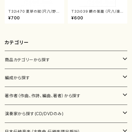
T32i470 夏草の賦（尺八/野村
T32i039 鶴の巣籠 （尺八/楽
正峰/楽譜）都山流公刊楽譜曲
譜）都山no.38
¥700
¥600
番:2178
カテゴリー
商品カテゴリーから探す
楽譜
編成から探す
書籍
邦楽器
著作者（作曲、作詩、編曲、著者）から探す
書籍
箏・琴（ソロ）
CD・DVD
合唱
あ行
演奏家から探す(CD/DVDのみ)
テキストブック
箏・琴（合奏）
混声合唱
青木省三(アオキ ショウゾウ)
チケット
歌・声
か行
邦楽（箏、三味線、尺八等）演奏家
日本伝統音楽（古典曲,伝統楽譜出版社）