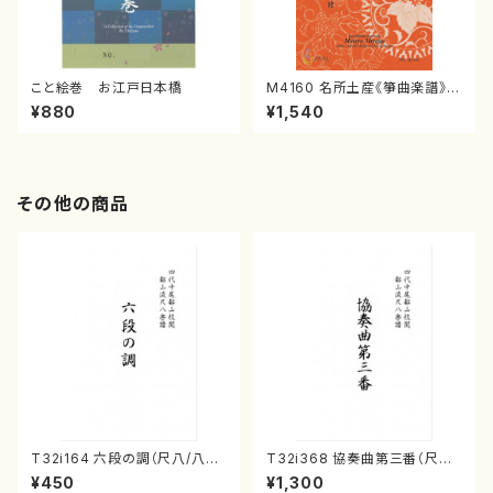
こと絵巻 お江戸日本橋
M4160 名所土産《箏曲楽譜》
（箏/宮城喜代子・宮城数江著・
¥880
¥1,540
宮城宗家監修/箏曲古典楽譜）
その他の商品
T32i164 六段の調（尺八/八橋
T32i368 協奏曲第三番（尺八/
検校/楽譜）都山流公刊楽譜曲
唯是震一/楽譜）都山流公刊楽譜
¥450
¥1,300
番:1016
曲番:2073