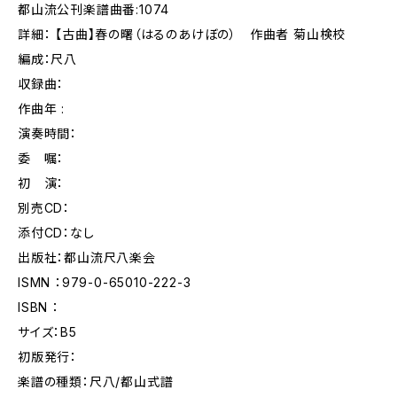
都山流公刊楽譜曲番:1074
詳細： 【古曲】春の曙（はるのあけぼの） 作曲者 菊山検校
編成：尺八
収録曲：
作曲年 :
演奏時間：
委 嘱：
初 演：
別売CD：
添付CD：なし
出版社：都山流尺八楽会
ISMN ：979-0-65010-222-3
ISBN ：
サイズ：B5
初版発行：
楽譜の種類：尺八/都山式譜