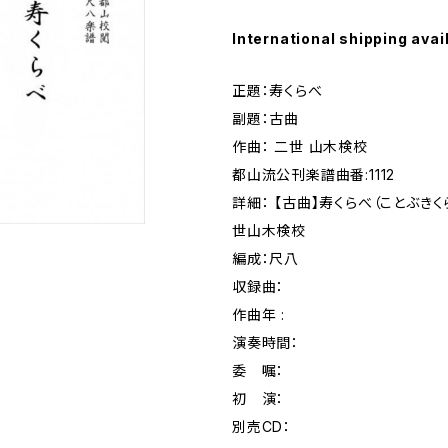
International shipping avai
正題：寿くらべ
副題：古曲
作曲： 二世 山木検校
都山流公刊楽譜曲番:1112
詳細： 【古曲】寿くらべ（ことぶき
世山木検校
編成：尺八
収録曲：
作曲年 :
演奏時間：
委 嘱：
初 演：
別売CD：