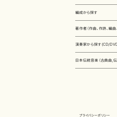
楽譜
編成から探す
書籍
邦楽器
著作者（作曲、作詩、編曲
書籍
箏・琴（ソロ）
CD・DVD
合唱
あ行
演奏家から探す(CD/DV
テキストブック
箏・琴（合奏）
混声合唱
青木省三(アオキ ショウゾウ)
チケット
歌・声
か行
邦楽（箏、三味線、尺八等
日本伝統音楽（古典曲,
事典
三味線（ソロ）
女声合唱
青島広志（アオシマ ヒロシ）
ソプラノ
梯郁夫(カケハシ イクオ)
アルメリア（箏）
雑誌
洋楽器（鍵盤楽器）
さ行
声楽家・合唱団・朗読等
地歌箏曲（箏古典楽譜）
詩集
三味線（合奏）
男声合唱
秋山健治(アキヤマ ケンジ）
アルト
蔭山滸山(カゲヤマ キョザン)
石川高（笙）
邦楽ジャーナル
ピアノ（ソロ）
斉藤松声(サイトウ ショウセイ
應和惠子（声楽・ソプラノ）
宮城道雄（宮城宗家監修）
レコード
洋楽器（弦楽器）
た行
洋楽-鍵盤楽器（ピアノ、
地歌箏曲（三絃古典楽
尺八（ソロ）
児童合唱
秋山邦晴(アキヤマ クニハル)
テノール
景山伸夫(カゲヤマ ノブオ)
伊藤まなみ（箏）
ピアノ（連弾）
斎藤武（サイトウ タケシ）
栗友会女声アンサンブル（合
バイオリン（ソロ）
平良伊津美(タイラ イツミ)
マリーン・ファン・ニューケルケ
宮城道雄（宮城宗家監修）
雑貨・アクセサリー
洋楽器（木管楽器）
な行
洋楽-弦楽器（バイオリン
長唄青柳楽譜（唄、三味
プライバシーポリシー