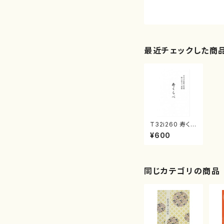
最近チェックした商
T32i260 寿くら
べ（尺八/二世 山
¥600
木検校/楽譜）都
山流公刊楽譜曲
番:1112
同じカテゴリの商品