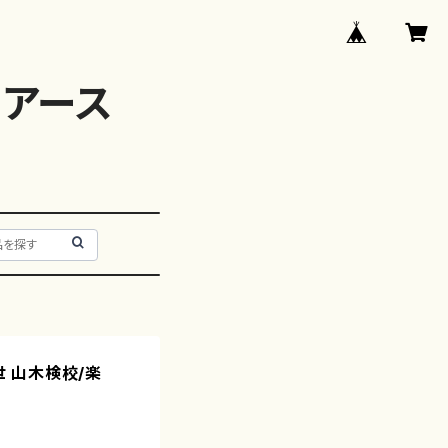
アース
二世 山木検校/楽