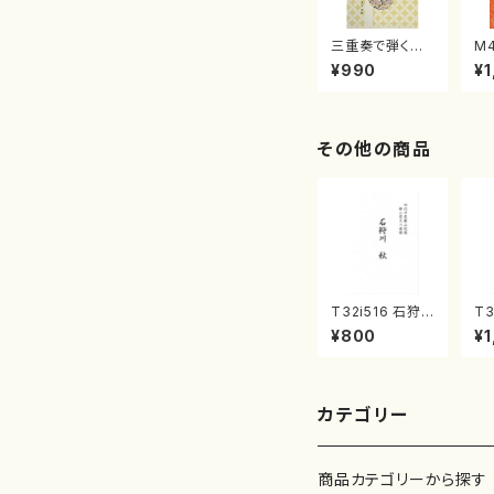
三重奏で弾く名
M
曲集 クリスマ
子
¥990
¥1
スメドレー( 箏
（
2/大平光美 編
著
曲/楽譜）
修
譜
その他の商品
T32i516 石狩
T3
川 秋（尺八/唯是
（
¥800
¥1
震一/楽譜）都山
邦
no:2225
式
刊
カテゴリー
商品カテゴリーから探す