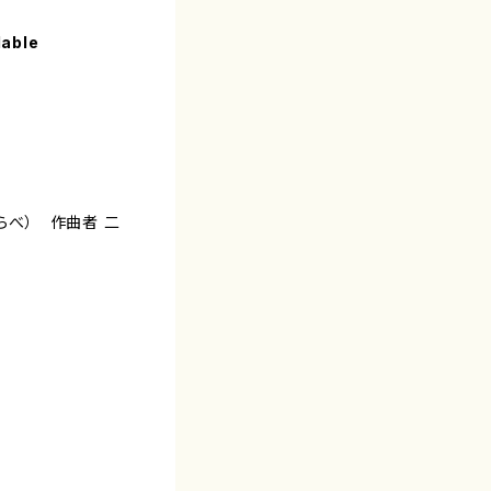
lable
くらべ） 作曲者 二