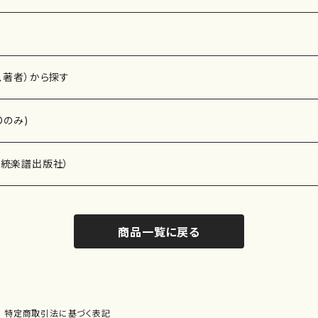
、著者）から探す
Dのみ)
）演奏家
伝統楽譜出版社）
商品一覧に戻る
)
オルガン等）演奏家
譜）
唱・女声合唱）
ン（ピアノ）
、ギター等）演奏家
線楽譜）
特定商取引法に基づく表記