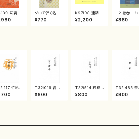
4139 吾妻獅
ソロで弾く名曲
K97i98 連禱 :
こと絵巻 お
《箏曲楽譜》
集 クリスマス・
2台ピアノのため
戸日本橋
,980
¥770
¥2,200
¥880
箏/宮城道雄
イブ／恋人がサ
の（2 Pianos /
・宮城宗家監
ンタクロース(
菊池 幸夫 / 楽
/箏曲古典楽
箏独奏 /大平
譜）
）
光美 編曲/楽
譜）
2i117 竹彩々
T32i016 岩清
T32i514 石狩
T32i483 
尺八/初代 山本
水（尺八/流祖 中
川 春（尺八/唯是
（尺八/初代 
,700
¥600
¥800
¥900
山/尺八/都山
尾都山/楽譜）都
震一/楽譜）都山
一山/楽譜）
譜）都山流公
山：15
no:2223
流公刊楽譜曲
楽譜曲番:566
2191