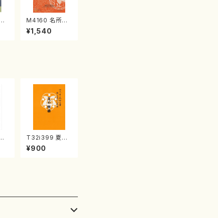
江
M4160 名所土
産《箏曲楽譜》
¥1,540
（箏/宮城喜代
子・宮城数江著・
宮城宗家監修/
箏曲古典楽譜）
祭礼
T32i399 夏の
星田
組曲（尺八/初代
¥900
都山
山川園松/楽譜）
番:
都山流公刊楽譜
曲番:2104