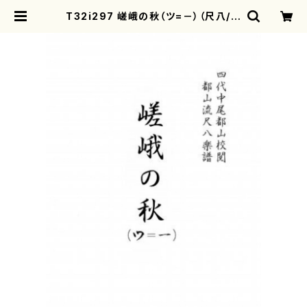
T32i297 嵯峨の秋（ツ=－）（尺八/菊
末検校/楽譜）都山流公刊楽譜曲番:11
52 | motherearth