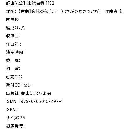
都山流公刊楽譜曲番:1152
詳細： 【古曲】嵯峨の秋（ッ=－）（さがのあきついち） 作曲者 菊
末検校
編成：尺八
収録曲：
作曲年 :
演奏時間：
委 嘱：
初 演：
別売CD：
添付CD：なし
出版社：都山流尺八楽会
ISMN ：979-0-65010-297-1
ISBN ：
サイズ：B5
初版発行：