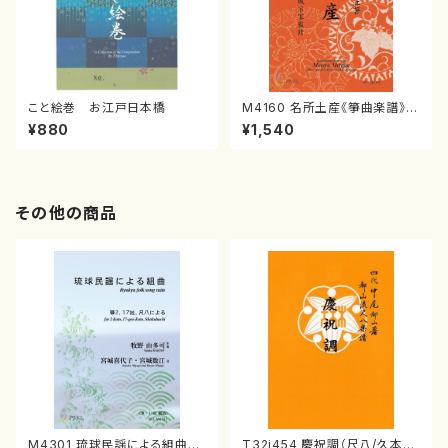
こと絵巻 お江戸日本橋
M4160 名所土産《箏曲楽譜》
（箏/宮城喜代子・宮城数江著・
¥880
¥1,540
宮城宗家監修/箏曲古典楽譜）
その他の商品
M4301 琉球民謡による組曲
T32i454 慶祝調（尺八/久本玄