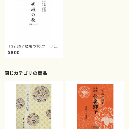
T32i297 嵯峨の秋（ツ=－）（尺
八/菊末検校/楽譜）都山流公刊
¥600
楽譜曲番:1152
同じカテゴリの商品