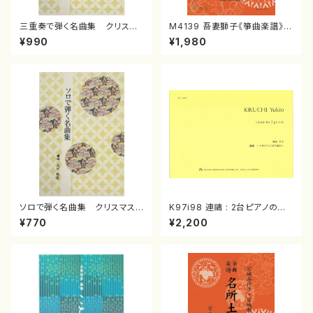
三重奏で弾く名曲集 クリスマ
M4139 吾妻獅子《箏曲楽譜》
スメドレー( 箏2/大平光美 編
（箏/宮城道雄著・宮城宗家監修/
¥990
¥1,980
曲/楽譜）
箏曲古典楽譜）
ソロで弾く名曲集 クリスマス・
K97i98 連禱 : 2台ピアノのた
イブ／恋人がサンタクロース(
めの（2 Pianos / 菊池 幸夫 /
¥770
¥2,200
箏独奏 /大平光美 編曲/楽
楽譜）
譜）