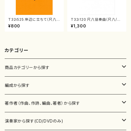
T32i525 岸辺に立ちて（尺八/
T32i120 尺八協奏曲（尺八/二
初代 中村双葉/楽譜）都山流公
代 山本邦山/尺八/都山式譜）都
¥800
¥1,300
刊楽譜曲番:2234
山流公刊楽譜曲番:569
カテゴリー
商品カテゴリーから探す
楽譜
編成から探す
書籍
邦楽器
著作者（作曲、作詩、編曲、著者）から探す
書籍
箏・琴（ソロ）
CD・DVD
合唱
あ行
演奏家から探す(CD/DVDのみ)