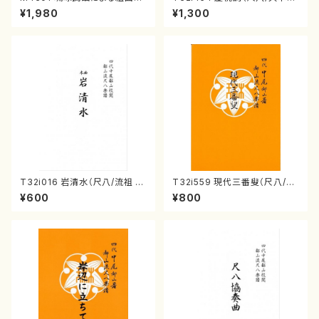
（箏/牧野由多可作曲/宮城喜代
智/楽譜）都山流公刊楽譜曲番:2
¥1,980
¥1,300
子・宮城数江著/箏曲楽譜）
161
T32i016 岩清水（尺八/流祖 中
T32i559 現代三番叟（尺八/杵
尾都山/楽譜）都山：15
屋正邦/楽譜）都山流公刊楽譜曲
¥600
¥800
番:2269