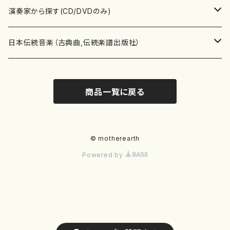
書籍
箏・琴（ソロ）
CD・DVD
合唱
あ行
演奏家から探す(CD/DVDのみ)
テキストブック
箏・琴（合奏）
混声合唱
青木省三(アオキ ショウゾウ)
チケット
歌・声
か行
邦楽（箏、三味線、尺八等）演奏家
日本伝統音楽（古典曲,伝統楽譜出版社）
事典
三味線（ソロ）
女声合唱
青島広志（アオシマ ヒロシ）
ソプラノ
梯郁夫(カケハシ イクオ)
アルメリア（箏）
雑誌
洋楽器（鍵盤楽器）
さ行
声楽家・合唱団・朗読等
地歌箏曲（箏古典楽譜）
商品一覧に戻る
詩集
三味線（合奏）
男声合唱
秋山健治(アキヤマ ケンジ）
アルト
蔭山滸山(カゲヤマ キョザン)
石川高（笙）
邦楽ジャーナル
ピアノ（ソロ）
斉藤松声(サイトウ ショウセイ)
應和惠子（声楽・ソプラノ）
宮城道雄（宮城宗家監修）
レコード
洋楽器（弦楽器）
た行
洋楽-鍵盤楽器（ピアノ、オルガン等）演奏家
地歌箏曲（三絃古典楽譜）
尺八（ソロ）
児童合唱
秋山邦晴(アキヤマ クニハル)
テノール
景山伸夫(カゲヤマ ノブオ)
伊藤まなみ（箏）
ピアノ（連弾）
斎藤武（サイトウ タケシ）
栗友会女声アンサンブル（合唱・女声合唱）
バイオリン（ソロ）
平良伊津美(タイラ イツミ)
マリーン・ファン・ニューケルケン（ピアノ）
宮城道雄（宮城宗家監修）
雑貨・アクセサリー
洋楽器（木管楽器）
な行
洋楽-弦楽器（バイオリン、ギター等）演奏家
長唄青柳楽譜（唄、三味線楽譜）
© motherearth
Powered by
尺八（合奏）
朗読・語り
芥川也寸志（アクタガワ ヤスシ）
バリトン
葛西聖憲(カサイ マサノリ)
浦上恵子（箏）
ピアノ（合奏）
斎藤友子(サイトウ トモコ)
川口聖加（声楽・ソプラノ）
バイオリン（合奏）
田頭優子(タガシラ ユウコ)
赤城眞理（ピアノ）
フルート（ピッコロを含む）（ソロ）
内藤 明美(ナイトウ アケミ)
戸澤哲夫（バイオリン）
杵屋彌之介(青柳茂三）
用具
洋楽器（金管楽器）
は行
洋楽-木管楽器（フルート、クラリネット等）演奏家
尺八（古典楽譜、伝統楽譜出版社）
邦楽大合奏
歌曲
芦垣美穂(アシガキ ミホ)
バス
片桐朋子(カタギリ トモコ)
小笠原夏美（箏）
オルガン
佐伯圭子(サエキ ケイコ)
平野忠彦（声楽・バリトン）
ビオラ
高野喜長(タカノ キチョウ)
青柳晋（ピアノ）
フルート（ピッコロを含む）（合奏）
永井薫(ナガイ カオル）
工藤真菜（バイオリン）
トランペット
萩原正吟(ハギワラ セイギン)
河村利夫（サクソフォン）
都山楽会楽譜
洋楽器（打楽器）
ま行
洋楽-打楽器（パーカッション、マリンバ等）演奏者
篠笛
ドロシー・アシュビー
その他（声域を指定しない歌など）
かただときこ(カタダ トキコ）
大久保智子（箏）
アコーディオン
坂井情二(サカイ ジョウジ)
河内紀恵（声楽・ソプラノ）
チェロ
高野検校(タカノ ケンギョウ)
伊沢長俊（オルガン）
クラリネット
永井ますみ(ナガイ マスミ）
松本克己（バイオリン）
ホルン
朴守賢(パク スヒョン)
板倉稔（クラリネット）
石垣 征山
マリンバ
セルドン・マイヤーズ
上野信一（パーカッション）
洋楽器（大編成）
や行
洋楽-大編成(オーケストラ、吹奏楽)楽団