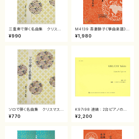
三重奏で弾く名曲集 クリスマ
M4139 吾妻獅子《箏曲楽譜》
スメドレー( 箏2/大平光美 編
（箏/宮城道雄著・宮城宗家監修/
¥990
¥1,980
曲/楽譜）
箏曲古典楽譜）
ソロで弾く名曲集 クリスマス・
K97i98 連禱 : 2台ピアノのた
イブ／恋人がサンタクロース(
めの（2 Pianos / 菊池 幸夫 /
¥770
¥2,200
箏独奏 /大平光美 編曲/楽
楽譜）
譜）