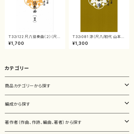
T32i122 尺八協奏曲（２）（尺
T32i081 涼（尺八/初代 山本邦
八/二代 山本邦山/尺八/都山式
山/尺八/都山式譜）都山流公刊
¥1,700
¥1,300
譜）都山流公刊楽譜曲番:571
楽譜曲番:530
カテゴリー
商品カテゴリーから探す
楽譜
編成から探す
書籍
邦楽器
著作者（作曲、作詩、編曲、著者）から探す