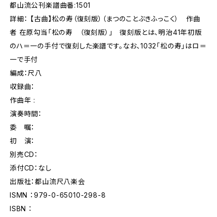
都山流公刊楽譜曲番:1501
詳細： 【古曲】松の寿（復刻版）（まつのことぶきふっこく） 作曲
者 在原勾当「松の寿 （復刻版）」 復刻版とは、明治41年初版
のハ＝一の手付で復刻した楽譜です。なお、1032「松の寿」はロ＝
一で手付
編成：尺八
収録曲：
作曲年 :
演奏時間：
委 嘱：
初 演：
別売CD：
添付CD：なし
出版社：都山流尺八楽会
ISMN ：979-0-65010-298-8
ISBN ：