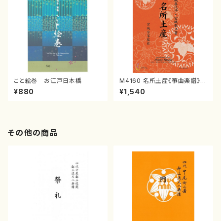
こと絵巻 お江戸日本橋
M4160 名所土産《箏曲楽譜》
（箏/宮城喜代子・宮城数江著・
¥880
¥1,540
宮城宗家監修/箏曲古典楽譜）
その他の商品