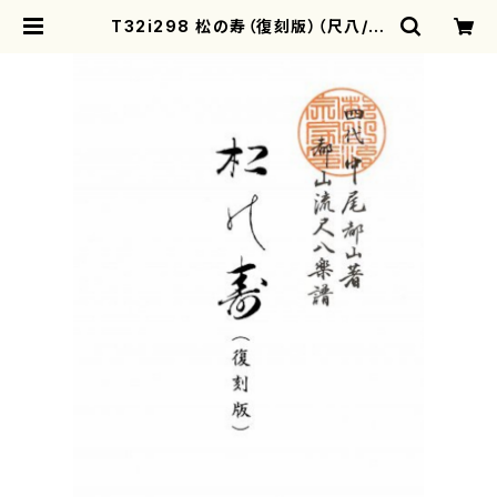
T32i298 松の寿（復刻版）（尺八/在
原勾当/楽譜）都山流公刊楽譜曲番:15
01 | motherearth