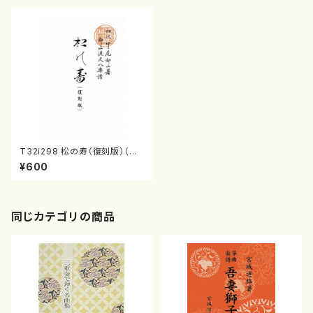
T32i298 松の寿（復刻版）（尺
八/在原勾当/楽譜）都山流公刊
¥600
楽譜曲番:1501
同じカテゴリの商品