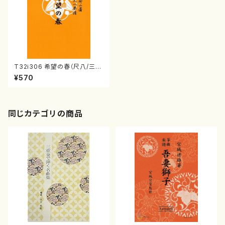
T32i306 希望の春（尺八/三上
澄恵/楽譜）都山流公刊楽譜曲
¥570
番:2008
同じカテゴリの商品