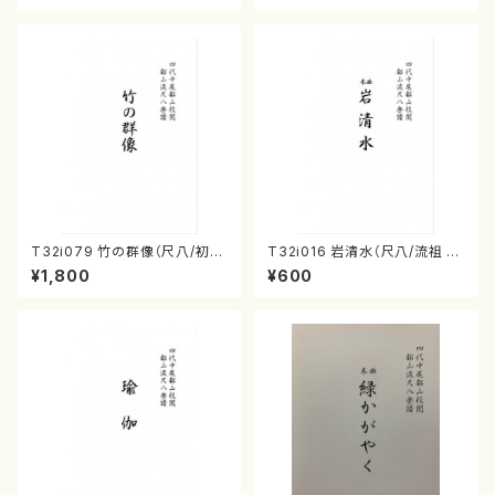
T32i079 竹の群像（尺八/初代
T32i016 岩清水（尺八/流祖 中
山本邦山/尺八/都山式譜）都山
尾都山/楽譜）都山：15
¥1,800
¥600
流公刊楽譜曲番:528