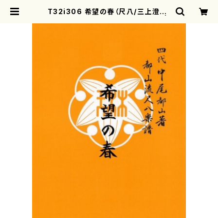
T32i306 希望の春（尺八/三上澄恵/
楽譜）都山流公刊楽譜曲番:2008 |
motherearth