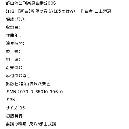
都山流公刊楽譜曲番:2008
詳細： 【新曲】希望の春（きぼうのはる） 作曲者 三上澄恵
編成：尺八
収録曲：
作曲年 :
演奏時間：
委 嘱：
初 演：
別売CD：
添付CD：なし
出版社：都山流尺八楽会
ISMN ：979-0-65010-306-0
ISBN ：
サイズ：B5
初版発行：
楽譜の種類：尺八/都山式譜