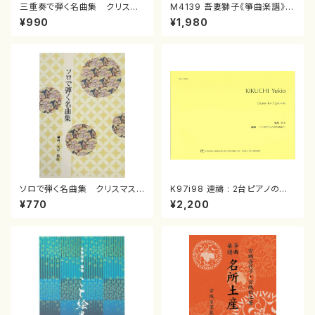
三重奏で弾く名曲集 クリスマ
M4139 吾妻獅子《箏曲楽譜》
スメドレー( 箏2/大平光美 編
（箏/宮城道雄著・宮城宗家監修/
¥990
¥1,980
曲/楽譜）
箏曲古典楽譜）
ソロで弾く名曲集 クリスマス・
K97i98 連禱 : 2台ピアノのた
イブ／恋人がサンタクロース(
めの（2 Pianos / 菊池 幸夫 /
¥770
¥2,200
箏独奏 /大平光美 編曲/楽
楽譜）
譜）