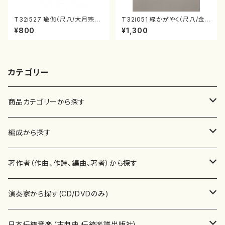
T32i527 瑜伽（尺八/大月宗明/
T32i051 緑かがやく（尺八/金
楽譜）都山流公刊楽譜曲番:223
森高山/楽譜）都山流公刊楽譜曲
¥800
¥1,300
6
番：50
カテゴリー
商品カテゴリーから探す
楽譜
編成から探す
書籍
邦楽器
著作者（作曲、作詩、編曲、著者）から探す
書籍
箏・琴（ソロ）
CD・DVD
合唱
あ行
演奏家から探す(CD/DVDのみ)
テキストブック
箏・琴（合奏）
混声合唱
青木省三(アオキ ショウゾウ)
チケット
歌・声
か行
邦楽（箏、三味線、尺八等）演奏家
日本伝統音楽（古典曲,伝統楽譜出版社）