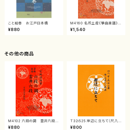
こと絵巻 お江戸日本橋
M4160 名所土産《箏曲楽譜》
（箏/宮城喜代子・宮城数江著・
¥880
¥1,540
宮城宗家監修/箏曲古典楽譜）
その他の商品
M4102 六段の調 雲井六段
T32i525 岸辺に立ちて（尺八/
（箏/宮城道雄著・宮城宗家監修/
初代 中村双葉/楽譜）都山流公
¥880
¥800
箏曲古典楽譜）
刊楽譜曲番:2234