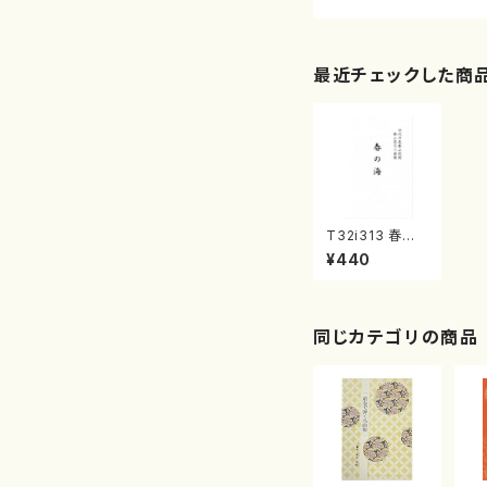
最近チェックした商
T32i313 春の
海（尺八/宮城道
¥440
雄/楽譜）都山no
2016
同じカテゴリの商品