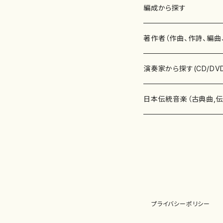
楽譜
編成から探す
書籍
邦楽器
著作者（作曲、作詩、編曲
書籍
箏・琴（ソロ）
CD・DVD
合唱
あ行
演奏家から探す(CD/DV
テキストブック
箏・琴（合奏）
混声合唱
青木省三(アオキ ショウゾウ)
チケット
歌・声
か行
邦楽（箏、三味線、尺八等
日本伝統音楽（古典曲,
事典
三味線（ソロ）
女声合唱
青島広志（アオシマ ヒロシ）
ソプラノ
梯郁夫(カケハシ イクオ)
アルメリア（箏）
雑誌
洋楽器（鍵盤楽器）
さ行
声楽家・合唱団・朗読等
地歌箏曲（箏古典楽譜）
詩集
三味線（合奏）
男声合唱
秋山健治(アキヤマ ケンジ）
アルト
蔭山滸山(カゲヤマ キョザン)
石川高（笙）
邦楽ジャーナル
ピアノ（ソロ）
斉藤松声(サイトウ ショウセイ
應和惠子（声楽・ソプラノ）
宮城道雄（宮城宗家監修）
レコード
洋楽器（弦楽器）
た行
洋楽-鍵盤楽器（ピアノ、
地歌箏曲（三絃古典楽
尺八（ソロ）
児童合唱
秋山邦晴(アキヤマ クニハル)
テノール
景山伸夫(カゲヤマ ノブオ)
伊藤まなみ（箏）
ピアノ（連弾）
斎藤武（サイトウ タケシ）
栗友会女声アンサンブル（合
バイオリン（ソロ）
平良伊津美(タイラ イツミ)
マリーン・ファン・ニューケルケ
宮城道雄（宮城宗家監修）
雑貨・アクセサリー
洋楽器（木管楽器）
な行
洋楽-弦楽器（バイオリン
長唄青柳楽譜（唄、三味
プライバシーポリシー
尺八（合奏）
朗読・語り
芥川也寸志（アクタガワ ヤス
バリトン
葛西聖憲(カサイ マサノリ)
浦上恵子（箏）
ピアノ（合奏）
斎藤友子(サイトウ トモコ)
川口聖加（声楽・ソプラノ）
バイオリン（合奏）
田頭優子(タガシラ ユウコ)
赤城眞理（ピアノ）
フルート（ピッコロを含む）（ソ
内藤 明美(ナイトウ アケミ)
戸澤哲夫（バイオリン）
杵屋彌之介(青柳茂三）
用具
洋楽器（金管楽器）
は行
洋楽-木管楽器（フルート
尺八（古典楽譜、伝統楽