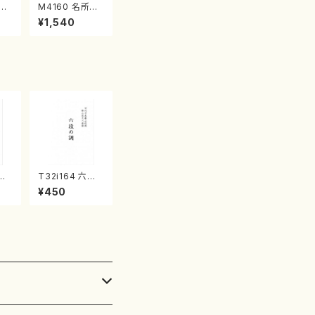
江
M4160 名所土
産《箏曲楽譜》
¥1,540
（箏/宮城喜代
子・宮城数江著・
宮城宗家監修/
箏曲古典楽譜）
壱越
T32i164 六段
 中
の調（尺八/八橋
¥450
）都
検校/楽譜）都山
譜曲
流公刊楽譜曲番:
1016