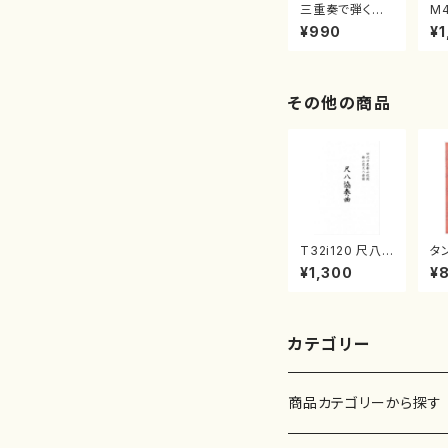
三重奏で弾く名
M
曲集 クリスマ
子
¥990
¥1
スメドレー( 箏
（
2/大平光美 編
著
曲/楽譜）
修
譜
その他の商品
T32i120 尺八
タ
協奏曲（尺八/二
ク
¥1,300
¥
代 山本邦山/尺
戸
八/都山式譜）都
山流公刊楽譜曲
番:569
カテゴリー
商品カテゴリーから探す