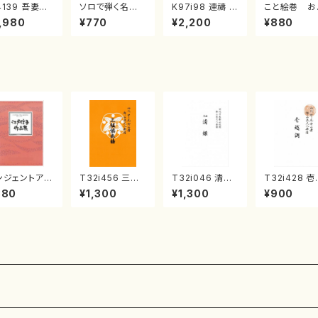
4139 吾妻獅
ソロで弾く名曲
K97i98 連禱 :
こと絵巻 お
《箏曲楽譜》
集 クリスマス・
2台ピアノのため
戸日本橋
,980
¥770
¥2,200
¥880
箏/宮城道雄
イブ／恋人がサ
の（2 Pianos /
・宮城宗家監
ンタクロース(
菊池 幸夫 / 楽
/箏曲古典楽
箏独奏 /大平
譜）
）
光美 編曲/楽
譜）
ンジェントアー
T32i456 三絃
T32i046 清姫
T32i428 
 箏2・十七江
協奏曲（尺八/中
（尺八/金森高山/
調（尺八/初代
880
¥1,300
¥1,300
¥900
 信吾
能島欣一/楽譜）
楽譜）都山流公
村双葉/楽譜
都山流公刊楽譜
刊楽譜曲番：45
山流公刊楽
曲番:2164
番:2133