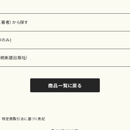
、著者）から探す
Dのみ)
）演奏家
伝統楽譜出版社）
商品一覧に戻る
)
オルガン等）演奏家
譜）
唱・女声合唱）
ン（ピアノ）
、ギター等）演奏家
線楽譜）
特定商取引法に基づく表記
シ）
ロ）
、クラリネット等）演奏家
譜出版社）