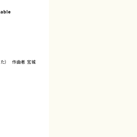
lable
うた） 作曲者 宮城