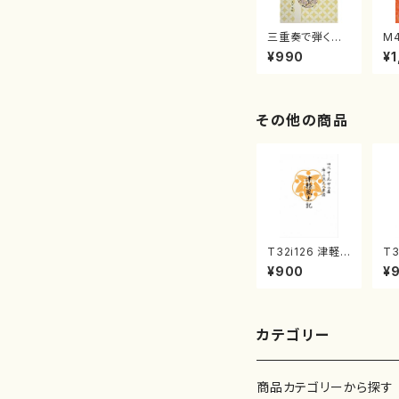
三重奏で弾く名
M
曲集 クリスマ
子
¥990
¥1
スメドレー( 箏
（
2/大平光美 編
著
曲/楽譜）
修
譜
その他の商品
T32i126 津軽
T3
風土記（尺八/野
（
¥900
¥
村峰山/尺八/都
尺
山式譜）都山流
都
公刊楽譜曲番:5
曲番
75
カテゴリー
商品カテゴリーから探す