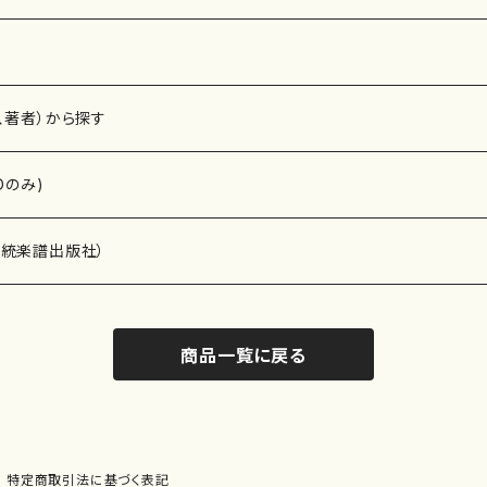
、著者）から探す
Dのみ)
）演奏家
伝統楽譜出版社）
商品一覧に戻る
)
オルガン等）演奏家
譜）
唱・女声合唱）
ン（ピアノ）
、ギター等）演奏家
線楽譜）
特定商取引法に基づく表記