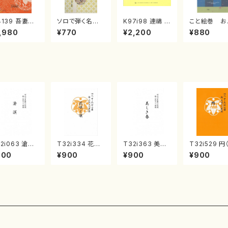
4139 吾妻獅
ソロで弾く名曲
K97i98 連禱 :
こと絵巻 お
《箏曲楽譜》
集 クリスマス・
2台ピアノのため
戸日本橋
,980
¥770
¥2,200
¥880
箏/宮城道雄
イブ／恋人がサ
の（2 Pianos /
・宮城宗家監
ンタクロース(
菊池 幸夫 / 楽
/箏曲古典楽
箏独奏 /大平
譜）
）
光美 編曲/楽
譜）
2i063 滄溟
T32i334 花咲
T32i363 美し
T32i529 円
尺八/野村正峰/
く頃（尺八/初代
き春（尺八/久本
八/二代 池田
900
¥900
¥900
¥900
八/都山式譜）
山川園松/楽譜）
玄智/楽譜）都山
山/楽譜）都
山流公刊楽譜
都山流公刊楽譜
流公刊楽譜曲番:
公刊楽譜曲番
:512
曲番:2037
2068
238