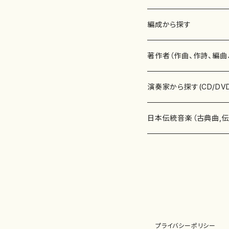
楽譜
編成から探す
書籍
邦楽器
著作者（作曲、作詩、編曲
書籍
箏・琴（ソロ）
CD・DVD
合唱
あ行
演奏家から探す(CD/DV
テキストブック
箏・琴（合奏）
混声合唱
青木省三(アオキ ショウゾウ)
チケット
歌・声
か行
邦楽（箏、三味線、尺八等
日本伝統音楽（古典曲,
事典
三味線（ソロ）
女声合唱
青島広志（アオシマ ヒロシ）
ソプラノ
梯郁夫(カケハシ イクオ)
アルメリア（箏）
雑誌
洋楽器（鍵盤楽器）
さ行
声楽家・合唱団・朗読等
地歌箏曲（箏古典楽譜）
詩集
三味線（合奏）
男声合唱
秋山健治(アキヤマ ケンジ）
アルト
蔭山滸山(カゲヤマ キョザン)
石川高（笙）
邦楽ジャーナル
ピアノ（ソロ）
斉藤松声(サイトウ ショウセイ
應和惠子（声楽・ソプラノ）
宮城道雄（宮城宗家監修）
レコード
洋楽器（弦楽器）
た行
洋楽-鍵盤楽器（ピアノ、
地歌箏曲（三絃古典楽
尺八（ソロ）
児童合唱
秋山邦晴(アキヤマ クニハル)
テノール
景山伸夫(カゲヤマ ノブオ)
伊藤まなみ（箏）
ピアノ（連弾）
斎藤武（サイトウ タケシ）
栗友会女声アンサンブル（合
バイオリン（ソロ）
平良伊津美(タイラ イツミ)
マリーン・ファン・ニューケルケ
宮城道雄（宮城宗家監修）
雑貨・アクセサリー
洋楽器（木管楽器）
な行
洋楽-弦楽器（バイオリン
長唄青柳楽譜（唄、三味
プライバシーポリシー