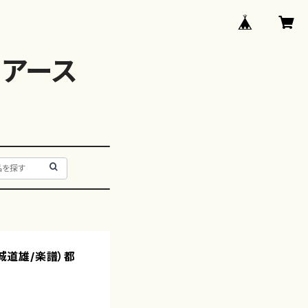
アース
宮城道雄/楽譜）都