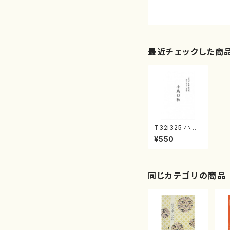
最近チェックした商
T32i325 小鳥
の歌（尺八/宮城
¥550
道雄/楽譜）都山
no2028
同じカテゴリの商品