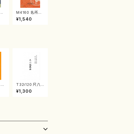
江
M4160 名所土
産《箏曲楽譜》
¥1,540
（箏/宮城喜代
子・宮城数江著・
宮城宗家監修/
箏曲古典楽譜）
（尺
T32i120 尺八
静
協奏曲（尺八/二
¥1,300
山流
代 山本邦山/尺
:2
八/都山式譜）都
山流公刊楽譜曲
番:569