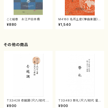
こと絵巻 お江戸日本橋
M4160 名所土産《箏曲楽譜》
（箏/宮城喜代子・宮城数江著・
¥880
¥1,540
宮城宗家監修/箏曲古典楽譜）
その他の商品
T32i428 壱越調（尺八/初代 中
T32i483 祭礼（尺八/初代 星
村双葉/楽譜）都山流公刊楽譜曲
田一山/楽譜）都山流公刊楽譜曲
¥900
¥900
番:2133
番:2191