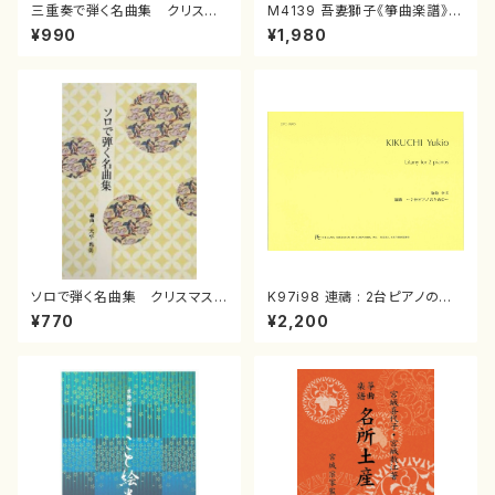
三重奏で弾く名曲集 クリスマ
M4139 吾妻獅子《箏曲楽譜》
スメドレー( 箏2/大平光美 編
（箏/宮城道雄著・宮城宗家監修/
¥990
¥1,980
曲/楽譜）
箏曲古典楽譜）
ソロで弾く名曲集 クリスマス・
K97i98 連禱 : 2台ピアノのた
イブ／恋人がサンタクロース(
めの（2 Pianos / 菊池 幸夫 /
¥770
¥2,200
箏独奏 /大平光美 編曲/楽
楽譜）
譜）