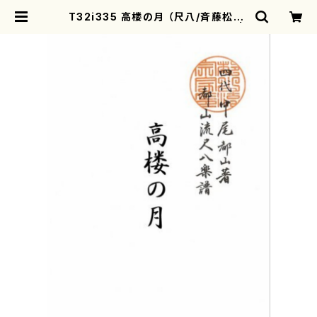
T32i335 高楼の月 （尺八/斉藤松声/
楽譜）都山流公刊楽譜曲番:2039 |
motherearth