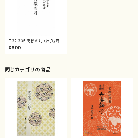
T32i335 高楼の月 （尺八/斉藤
松声/楽譜）都山流公刊楽譜曲
¥600
番:2039
同じカテゴリの商品