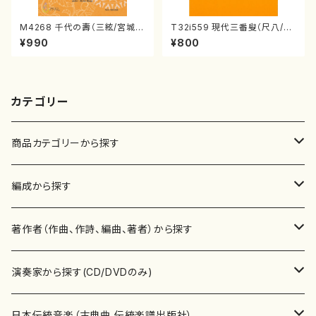
M4268 千代の壽（三絃/宮城道
T32i559 現代三番叟（尺八/杵
雄著・宮城宗家監修/三絃楽譜）
屋正邦/楽譜）都山流公刊楽譜曲
¥990
¥800
番:2269
カテゴリー
商品カテゴリーから探す
楽譜
編成から探す
書籍
邦楽器
著作者（作曲、作詩、編曲、著者）から探す
書籍
箏・琴（ソロ）
CD・DVD
合唱
あ行
演奏家から探す(CD/DVDのみ)
テキストブック
箏・琴（合奏）
混声合唱
青木省三(アオキ ショウゾウ)
チケット
歌・声
か行
邦楽（箏、三味線、尺八等）演奏家
日本伝統音楽（古典曲,伝統楽譜出版社）