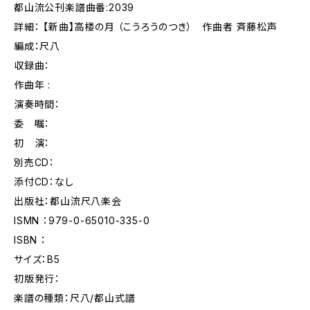
都山流公刊楽譜曲番:2039
詳細： 【新曲】高楼の月 （こうろうのつき） 作曲者 斉藤松声
編成：尺八
収録曲：
作曲年 :
演奏時間：
委 嘱：
初 演：
別売CD：
添付CD：なし
出版社：都山流尺八楽会
ISMN ：979-0-65010-335-0
ISBN ：
サイズ：B5
初版発行：
楽譜の種類：尺八/都山式譜