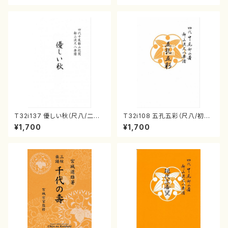
T32i137 優しい秋（尺八/二代
T32i108 五孔五彩（尺八/初代
山本邦山/尺八/都山式譜）都山
石垣征山/尺八/都山式譜）都山
¥1,700
¥1,700
流公刊楽譜曲番:586
流公刊楽譜曲番:557