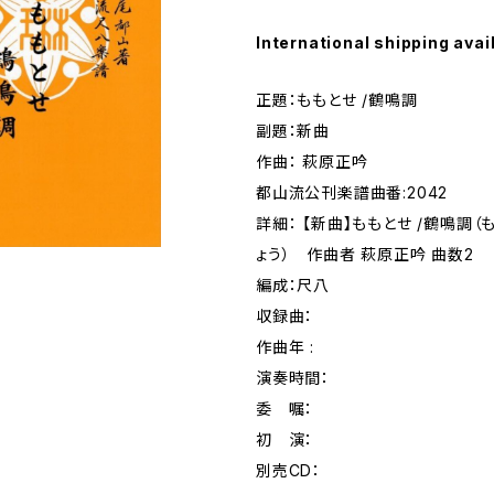
International shipping avai
正題：ももとせ /鶴鳴調
副題：新曲
作曲： 萩原正吟
都山流公刊楽譜曲番:2042
詳細： 【新曲】ももとせ /鶴鳴調（
ょう） 作曲者 萩原正吟 曲数2
編成：尺八
収録曲：
作曲年 :
演奏時間：
委 嘱：
初 演：
別売CD：