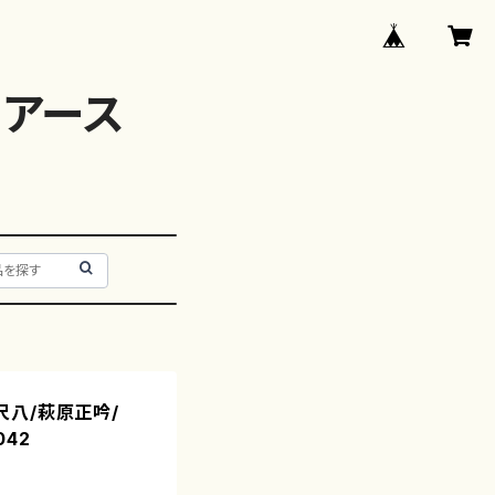
アース
（尺八/萩原正吟/
42