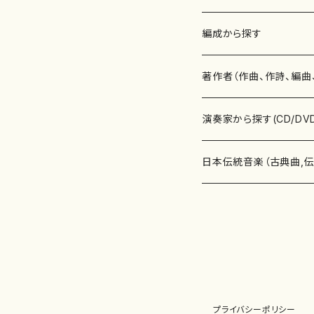
楽譜
編成から探す
書籍
邦楽器
著作者（作曲、作詩、編曲
書籍
箏・琴（ソロ）
CD・DVD
合唱
あ行
演奏家から探す(CD/DV
テキストブック
箏・琴（合奏）
混声合唱
青木省三(アオキ ショウゾウ)
チケット
歌・声
か行
邦楽（箏、三味線、尺八等
日本伝統音楽（古典曲,
事典
三味線（ソロ）
女声合唱
青島広志（アオシマ ヒロシ）
ソプラノ
梯郁夫(カケハシ イクオ)
アルメリア（箏）
雑誌
洋楽器（鍵盤楽器）
さ行
声楽家・合唱団・朗読等
地歌箏曲（箏古典楽譜）
詩集
三味線（合奏）
男声合唱
秋山健治(アキヤマ ケンジ）
アルト
蔭山滸山(カゲヤマ キョザン)
石川高（笙）
邦楽ジャーナル
ピアノ（ソロ）
斉藤松声(サイトウ ショウセイ
應和惠子（声楽・ソプラノ）
宮城道雄（宮城宗家監修）
レコード
洋楽器（弦楽器）
た行
洋楽-鍵盤楽器（ピアノ、
地歌箏曲（三絃古典楽
尺八（ソロ）
児童合唱
秋山邦晴(アキヤマ クニハル)
テノール
景山伸夫(カゲヤマ ノブオ)
伊藤まなみ（箏）
ピアノ（連弾）
斎藤武（サイトウ タケシ）
栗友会女声アンサンブル（合
バイオリン（ソロ）
平良伊津美(タイラ イツミ)
マリーン・ファン・ニューケルケ
宮城道雄（宮城宗家監修）
雑貨・アクセサリー
洋楽器（木管楽器）
な行
洋楽-弦楽器（バイオリン
長唄青柳楽譜（唄、三味
プライバシーポリシー