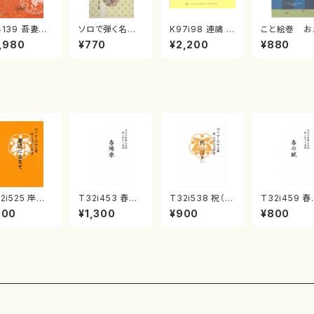
4139 吾妻獅
ソロで弾く名曲
K97i98 連禱 :
こと絵巻 お
《箏曲楽譜》
集 クリスマス・
2台ピアノのため
戸日本橋
,980
¥770
¥2,200
¥880
箏/宮城道雄
イブ／恋人がサ
の（2 Pianos /
・宮城宗家監
ンタクロース(
菊池 幸夫 / 楽
/箏曲古典楽
箏独奏 /大平
譜）
）
光美 編曲/楽
譜）
2i525 岸辺
T32i453 春陽
T32i538 祝（ほ
T32i459 
立ちて（尺八/
楽（尺八/宮城道
ぎ）（尺八/二代
賦（尺八/宮
800
¥1,300
¥900
¥800
代 中村双葉/
雄/楽譜）都山流
池田静山/楽譜）
雄/楽譜）都
譜）都山流公
公刊楽譜曲番:2
都山流公刊楽譜
公刊楽譜曲番
楽譜曲番:223
160
曲番:2247
167