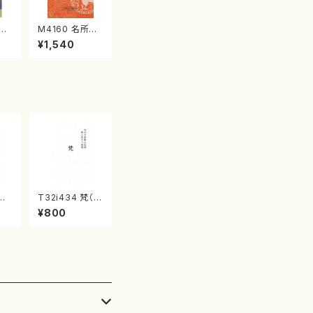
江
M4160 名所土
産《箏曲楽譜》
¥1,540
（箏/宮城喜代
子・宮城数江著・
宮城宗家監修/
箏曲古典楽譜）
春の
T32i434 梵（尺
城道
八/大月宗明/楽
¥800
山流
譜）都山流公刊
:2
楽譜曲番:2141