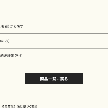
、著者）から探す
Dのみ)
）演奏家
伝統楽譜出版社）
商品一覧に戻る
)
オルガン等）演奏家
譜）
唱・女声合唱）
ン（ピアノ）
、ギター等）演奏家
線楽譜）
特定商取引法に基づく表記