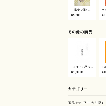
三重奏で弾く名
M
曲集 クリスマ
子
¥990
¥1
スメドレー( 箏
（
2/大平光美 編
著
曲/楽譜）
修
譜
その他の商品
T32i120 尺八
T3
協奏曲（尺八/二
に
¥1,300
¥
代 山本邦山/尺
初
八/都山式譜）都
楽
山流公刊楽譜曲
刊
番:569
4
カテゴリー
商品カテゴリーから探す