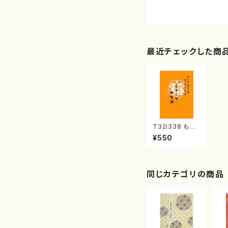
最近チェックした商
T32i338 もも
とせ /鶴鳴調（尺
¥550
八/萩原正吟/楽
譜）都山流公刊
楽譜曲番:2042
同じカテゴリの商品