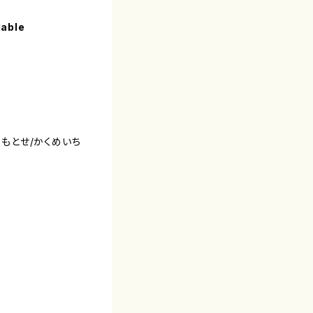
lable
ももとせ/かくめいち