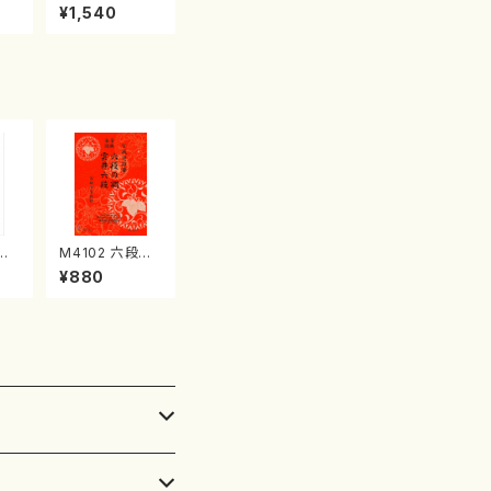
産《箏曲楽譜》
¥1,540
（箏/宮城喜代
子・宮城数江著・
宮城宗家監修/
箏曲古典楽譜）
壱越
M4102 六段の
 中
調 雲井六段
¥880
）都
（箏/宮城道雄
譜曲
著・宮城宗家監
修/箏曲古典楽
譜）