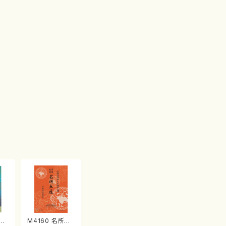
江
M4160 名所土