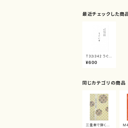
最近チェックした商
T32i342 うぐい
す（尺八/宮城道
¥600
雄/楽譜）
同じカテゴリの商品
三重奏で弾く名
M