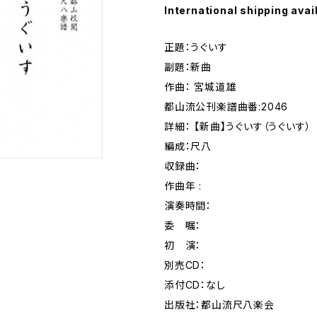
International shipping avai
正題：うぐいす
副題：新曲
作曲： 宮城道雄
都山流公刊楽譜曲番:2046
詳細： 【新曲】うぐいす（うぐいす
編成：尺八
収録曲：
作曲年 :
演奏時間：
委 嘱：
初 演：
別売CD：
添付CD：なし
出版社：都山流尺八楽会