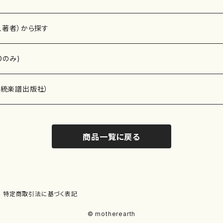
、著者）から探す
Dのみ)
）演奏家
伝統楽譜出版社）
商品一覧に戻る
)
オルガン等）演奏家
譜）
唱・女声合唱）
ン（ピアノ）
、ギター等）演奏家
線楽譜）
特定商取引法に基づく表記
シ）
ロ）
、クラリネット等）演奏家
譜出版社）
© motherearth