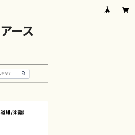
アース
城道雄/楽譜）