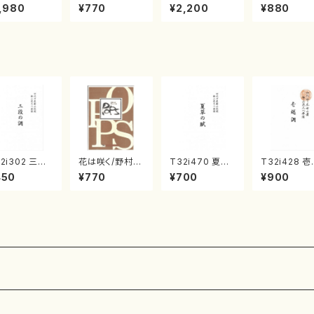
《箏曲楽譜》
集 クリスマス・
2台ピアノのため
戸日本橋
,980
¥770
¥2,200
¥880
箏/宮城道雄
イブ／恋人がサ
の（2 Pianos /
・宮城宗家監
ンタクロース(
菊池 幸夫 / 楽
/箏曲古典楽
箏独奏 /大平
譜）
）
光美 編曲/楽
譜）
2i302 三段
花は咲く/野村
T32i470 夏草
T32i428 
調（尺八/久本
倫子/楽譜）
の賦（尺八/野村
調（尺八/初代
450
¥770
¥700
¥900
智/楽譜）都山
正峰/楽譜）都山
村双葉/楽譜
:2003
流公刊楽譜曲番:
山流公刊楽
2178
番:2133