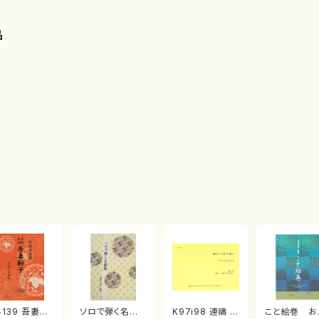
品
4139 吾妻獅
ソロで弾く名曲
K97i98 連禱 :
こと絵巻 お