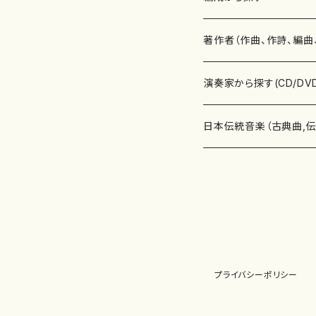
書籍
邦楽器
著作者（作曲、作詩、編曲
書籍
箏・琴（ソロ）
CD・DVD
合唱
あ行
演奏家から探す(CD/DV
テキストブック
箏・琴（合奏）
混声合唱
青木省三(アオキ ショウゾウ)
チケット
歌・声
か行
邦楽（箏、三味線、尺八等
日本伝統音楽（古典曲,
事典
三味線（ソロ）
女声合唱
青島広志（アオシマ ヒロシ）
ソプラノ
梯郁夫(カケハシ イクオ)
アルメリア（箏）
雑誌
洋楽器（鍵盤楽器）
さ行
声楽家・合唱団・朗読等
地歌箏曲（箏古典楽譜）
詩集
三味線（合奏）
男声合唱
秋山健治(アキヤマ ケンジ）
アルト
蔭山滸山(カゲヤマ キョザン)
石川高（笙）
邦楽ジャーナル
ピアノ（ソロ）
斉藤松声(サイトウ ショウセイ
應和惠子（声楽・ソプラノ）
宮城道雄（宮城宗家監修）
レコード
洋楽器（弦楽器）
た行
洋楽-鍵盤楽器（ピアノ、
地歌箏曲（三絃古典楽
尺八（ソロ）
児童合唱
秋山邦晴(アキヤマ クニハル)
テノール
景山伸夫(カゲヤマ ノブオ)
伊藤まなみ（箏）
ピアノ（連弾）
斎藤武（サイトウ タケシ）
栗友会女声アンサンブル（合
バイオリン（ソロ）
平良伊津美(タイラ イツミ)
マリーン・ファン・ニューケルケ
宮城道雄（宮城宗家監修）
雑貨・アクセサリー
洋楽器（木管楽器）
な行
洋楽-弦楽器（バイオリン
長唄青柳楽譜（唄、三味
プライバシーポリシー
尺八（合奏）
朗読・語り
芥川也寸志（アクタガワ ヤス
バリトン
葛西聖憲(カサイ マサノリ)
浦上恵子（箏）
ピアノ（合奏）
斎藤友子(サイトウ トモコ)
川口聖加（声楽・ソプラノ）
バイオリン（合奏）
田頭優子(タガシラ ユウコ)
赤城眞理（ピアノ）
フルート（ピッコロを含む）（ソ
内藤 明美(ナイトウ アケミ)
戸澤哲夫（バイオリン）
杵屋彌之介(青柳茂三）
用具
洋楽器（金管楽器）
は行
洋楽-木管楽器（フルート
尺八（古典楽譜、伝統楽