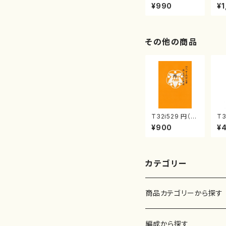
曲集 クリスマ
子
¥990
¥1
スメドレー( 箏
（
2/大平光美 編
著
曲/楽譜）
修
譜
その他の商品
T32i529 円（尺
T3
八/二代 池田静
の
¥900
¥
山/楽譜）都山流
玄
公刊楽譜曲番:2
no
238
カテゴリー
商品カテゴリーから探す
楽譜
編成から探す