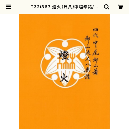
T32i367 燈火（尺八/中塩幸祐/楽
譜）都山流公刊楽譜曲番:2072 | mo
therearth