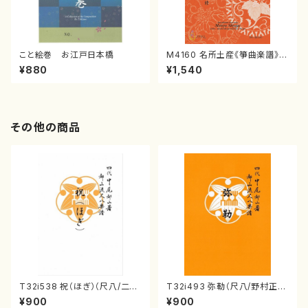
こと絵巻 お江戸日本橋
M4160 名所土産《箏曲楽譜》
（箏/宮城喜代子・宮城数江著・
¥880
¥1,540
宮城宗家監修/箏曲古典楽譜）
その他の商品
T32i538 祝（ほぎ）（尺八/二代
T32i493 弥勒（尺八/野村正
池田静山/楽譜）都山流公刊楽譜
峰/楽譜）都山流公刊楽譜曲番:2
¥900
¥900
曲番:2247
202