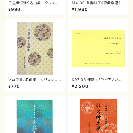
三重奏で弾く名曲集 クリスマ
M4139 吾妻獅子《箏曲楽譜》
スメドレー( 箏2/大平光美 編
（箏/宮城道雄著・宮城宗家監修/
¥990
¥1,980
曲/楽譜）
箏曲古典楽譜）
ソロで弾く名曲集 クリスマス・
K97i98 連禱 : 2台ピアノのた
イブ／恋人がサンタクロース(
めの（2 Pianos / 菊池 幸夫 /
¥770
¥2,200
箏独奏 /大平光美 編曲/楽
楽譜）
譜）