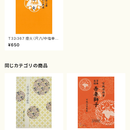
T32i367 燈火（尺八/中塩幸
祐/楽譜）都山流公刊楽譜曲番:2
¥650
072
同じカテゴリの商品