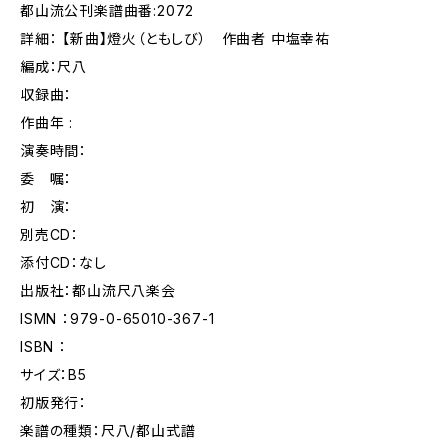
都山流公刊楽譜曲番:2072
詳細： 【新曲】燈火（ともしび） 作曲者 中塩幸祐
編成：尺八
収録曲：
作曲年 :
演奏時間：
委 嘱：
初 演：
別売CD：
添付CD：なし
出版社：都山流尺八楽会
ISMN ：979-0-65010-367-1
ISBN ：
サイズ：B5
初版発行：
楽譜の種類：尺八/都山式譜