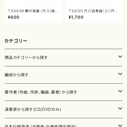
T32i039 鶴の巣籠 （尺八/楽
T32i122 尺八協奏曲（２）（尺
譜）都山no.38
八/二代 山本邦山/尺八/都山式
¥600
¥1,700
譜）都山流公刊楽譜曲番:571
カテゴリー
商品カテゴリーから探す
楽譜
編成から探す
書籍
邦楽器
著作者（作曲、作詩、編曲、著者）から探す
書籍
箏・琴（ソロ）
CD・DVD
合唱
あ行
演奏家から探す(CD/DVDのみ)
テキストブック
箏・琴（合奏）
混声合唱
青木省三(アオキ ショウゾウ)
チケット
歌・声
か行
邦楽（箏、三味線、尺八等）演奏家
日本伝統音楽（古典曲,伝統楽譜出版社）