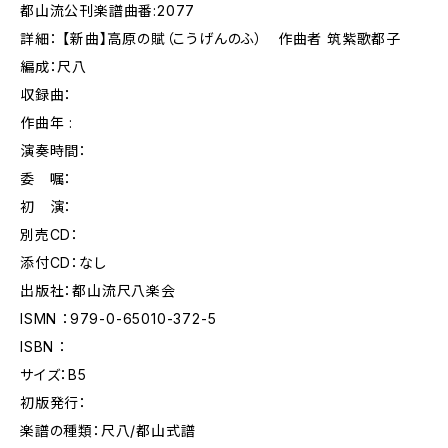
都山流公刊楽譜曲番:2077
詳細： 【新曲】高原の賦（こうげんのふ） 作曲者 筑紫歌都子
編成：尺八
収録曲：
作曲年 :
演奏時間：
委 嘱：
初 演：
別売CD：
添付CD：なし
出版社：都山流尺八楽会
ISMN ：979-0-65010-372-5
ISBN ：
サイズ：B5
初版発行：
楽譜の種類：尺八/都山式譜