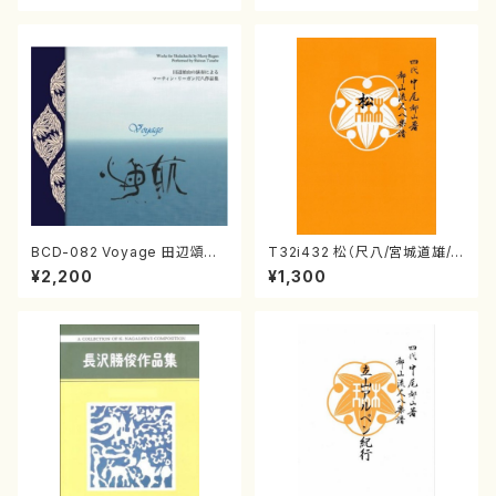
BCD-082 Voyage 田辺頌山
T32i432 松（尺八/宮城道雄/
の演奏によるマーティン・リーガ
楽譜）都山流公刊楽譜曲番:213
¥2,200
¥1,300
ン尺八作品集（田辺頌山/マーテ
8
ィン・リーガン/CD）