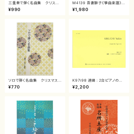
三重奏で弾く名曲集 クリスマ
M4139 吾妻獅子《箏曲楽譜》
スメドレー( 箏2/大平光美 編
（箏/宮城道雄著・宮城宗家監修/
¥990
¥1,980
曲/楽譜）
箏曲古典楽譜）
ソロで弾く名曲集 クリスマス・
K97i98 連禱 : 2台ピアノのた
イブ／恋人がサンタクロース(
めの（2 Pianos / 菊池 幸夫 /
¥770
¥2,200
箏独奏 /大平光美 編曲/楽
楽譜）
譜）