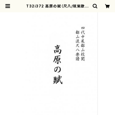
T32i372 高原の賦（尺八/筑紫歌都
子/楽譜）都山流公刊楽譜曲番:2077
| motherearth