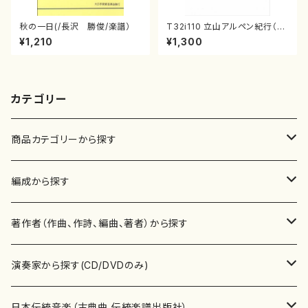
秋の一日(/長沢 勝俊/楽譜）
T32i110 立山アルペン紀行（尺
八/初代 石垣征山/尺八/都山式
¥1,210
¥1,300
譜）都山流公刊楽譜曲番:559
カテゴリー
商品カテゴリーから探す
楽譜
編成から探す
書籍
邦楽器
著作者（作曲、作詩、編曲、著者）から探す
書籍
箏・琴（ソロ）
CD・DVD
合唱
あ行
演奏家から探す(CD/DVDのみ)
テキストブック
箏・琴（合奏）
混声合唱
青木省三(アオキ ショウゾウ)
チケット
歌・声
か行
邦楽（箏、三味線、尺八等）演奏家
日本伝統音楽（古典曲,伝統楽譜出版社）