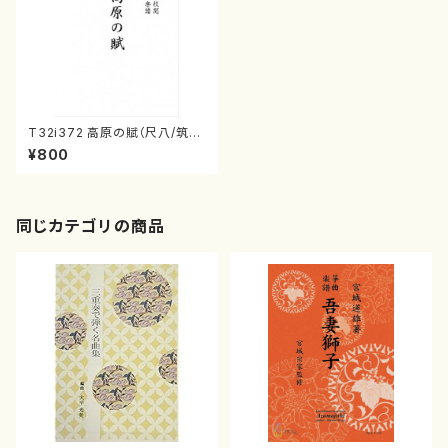
T32i372 高原の賦（尺八/筑紫
歌都子/楽譜）都山流公刊楽譜曲
¥800
番:2077
同じカテゴリの商品