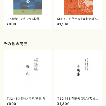
こと絵巻 お江戸日本橋
M4160 名所土産《箏曲楽譜》
（箏/宮城喜代子・宮城数江著・
¥880
¥1,540
宮城宗家監修/箏曲古典楽譜）
その他の商品
T32i483 祭礼（尺八/初代 星
T32i453 春陽楽（尺八/宮城道
田一山/楽譜）都山流公刊楽譜曲
雄/楽譜）都山流公刊楽譜曲番:2
¥900
¥1,300
番:2191
160