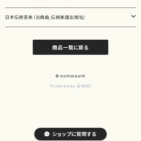
テキストブック
箏・琴（合奏）
混声合唱
青木省三(アオキ ショウゾウ)
チケット
歌・声
か行
邦楽（箏、三味線、尺八等）演奏家
日本伝統音楽（古典曲,伝統楽譜出版社）
事典
三味線（ソロ）
女声合唱
青島広志（アオシマ ヒロシ）
ソプラノ
梯郁夫(カケハシ イクオ)
アルメリア（箏）
雑誌
洋楽器（鍵盤楽器）
さ行
声楽家・合唱団・朗読等
地歌箏曲（箏古典楽譜）
商品一覧に戻る
詩集
三味線（合奏）
男声合唱
秋山健治(アキヤマ ケンジ）
アルト
蔭山滸山(カゲヤマ キョザン)
石川高（笙）
邦楽ジャーナル
ピアノ（ソロ）
斉藤松声(サイトウ ショウセイ)
應和惠子（声楽・ソプラノ）
宮城道雄（宮城宗家監修）
レコード
洋楽器（弦楽器）
た行
洋楽-鍵盤楽器（ピアノ、オルガン等）演奏家
地歌箏曲（三絃古典楽譜）
尺八（ソロ）
児童合唱
秋山邦晴(アキヤマ クニハル)
テノール
景山伸夫(カゲヤマ ノブオ)
伊藤まなみ（箏）
ピアノ（連弾）
斎藤武（サイトウ タケシ）
栗友会女声アンサンブル（合唱・女声合唱）
バイオリン（ソロ）
平良伊津美(タイラ イツミ)
マリーン・ファン・ニューケルケン（ピアノ）
宮城道雄（宮城宗家監修）
雑貨・アクセサリー
洋楽器（木管楽器）
な行
洋楽-弦楽器（バイオリン、ギター等）演奏家
長唄青柳楽譜（唄、三味線楽譜）
© motherearth
Powered by
尺八（合奏）
朗読・語り
芥川也寸志（アクタガワ ヤスシ）
バリトン
葛西聖憲(カサイ マサノリ)
浦上恵子（箏）
ピアノ（合奏）
斎藤友子(サイトウ トモコ)
川口聖加（声楽・ソプラノ）
バイオリン（合奏）
田頭優子(タガシラ ユウコ)
赤城眞理（ピアノ）
フルート（ピッコロを含む）（ソロ）
内藤 明美(ナイトウ アケミ)
戸澤哲夫（バイオリン）
杵屋彌之介(青柳茂三）
用具
洋楽器（金管楽器）
は行
洋楽-木管楽器（フルート、クラリネット等）演奏家
尺八（古典楽譜、伝統楽譜出版社）
邦楽大合奏
歌曲
芦垣美穂(アシガキ ミホ)
バス
片桐朋子(カタギリ トモコ)
小笠原夏美（箏）
オルガン
佐伯圭子(サエキ ケイコ)
平野忠彦（声楽・バリトン）
ビオラ
高野喜長(タカノ キチョウ)
青柳晋（ピアノ）
フルート（ピッコロを含む）（合奏）
永井薫(ナガイ カオル）
工藤真菜（バイオリン）
トランペット
萩原正吟(ハギワラ セイギン)
河村利夫（サクソフォン）
都山楽会楽譜
洋楽器（打楽器）
ま行
洋楽-打楽器（パーカッション、マリンバ等）演奏者
篠笛
ドロシー・アシュビー
その他（声域を指定しない歌など）
かただときこ(カタダ トキコ）
大久保智子（箏）
アコーディオン
坂井情二(サカイ ジョウジ)
河内紀恵（声楽・ソプラノ）
チェロ
高野検校(タカノ ケンギョウ)
伊沢長俊（オルガン）
クラリネット
永井ますみ(ナガイ マスミ）
松本克己（バイオリン）
ホルン
朴守賢(パク スヒョン)
板倉稔（クラリネット）
石垣 征山
マリンバ
セルドン・マイヤーズ
上野信一（パーカッション）
洋楽器（大編成）
や行
洋楽-大編成(オーケストラ、吹奏楽)楽団
ショップに質問する
笙・篳篥