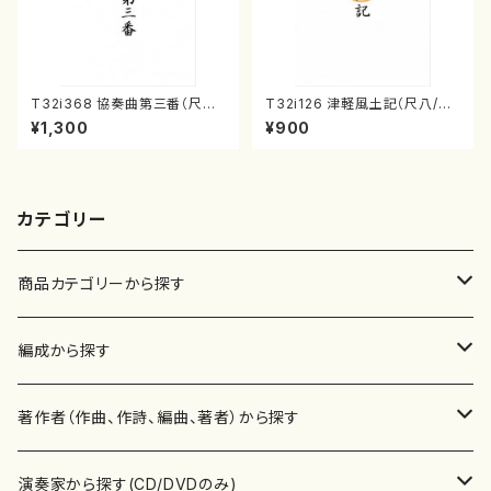
T32i368 協奏曲第三番（尺八/
T32i126 津軽風土記（尺八/野
唯是震一/楽譜）都山流公刊楽譜
村峰山/尺八/都山式譜）都山流
¥1,300
¥900
曲番:2073
公刊楽譜曲番:575
カテゴリー
商品カテゴリーから探す
楽譜
編成から探す
書籍
邦楽器
著作者（作曲、作詩、編曲、著者）から探す
書籍
箏・琴（ソロ）
CD・DVD
合唱
あ行
演奏家から探す(CD/DVDのみ)