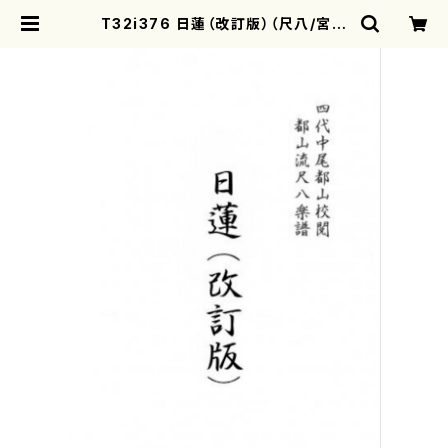
T32i376 日蓮（改訂版）（尺八/宮城
道雄/楽譜）都山流公刊楽譜曲番:208
1 | motherearth