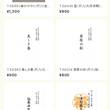
T32i051 緑かがやく（尺八/金
T32i435 星（尺八/大月宗明/
森高山/楽譜）都山流公刊楽譜曲
楽譜）都山流公刊楽譜曲番:214
¥1,300
¥800
番：50
2
T32i363 美しき春（尺八/久本
T32i314 草原の秋（尺八/初代
玄智/楽譜）都山流公刊楽譜曲
星田一山/楽譜）都山流公刊楽譜
¥900
¥800
番:2068
曲番:2017