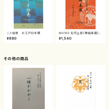
こと絵巻 お江戸日本橋
M4160 名所土産《箏曲楽譜》
（箏/宮城喜代子・宮城数江著・
¥880
¥1,540
宮城宗家監修/箏曲古典楽譜）
その他の商品