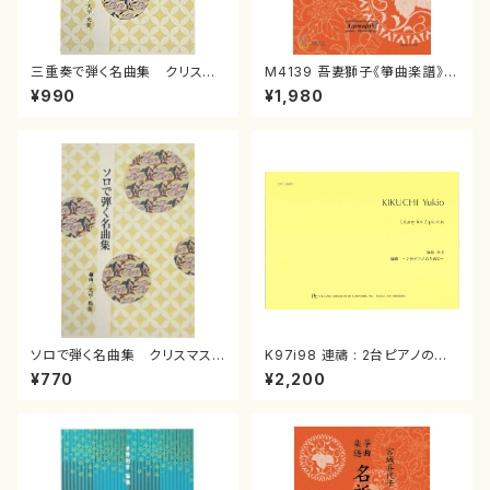
三重奏で弾く名曲集 クリスマ
M4139 吾妻獅子《箏曲楽譜》
スメドレー( 箏2/大平光美 編
（箏/宮城道雄著・宮城宗家監修/
¥990
¥1,980
曲/楽譜）
箏曲古典楽譜）
ソロで弾く名曲集 クリスマス・
K97i98 連禱 : 2台ピアノのた
イブ／恋人がサンタクロース(
めの（2 Pianos / 菊池 幸夫 /
¥770
¥2,200
箏独奏 /大平光美 編曲/楽
楽譜）
譜）