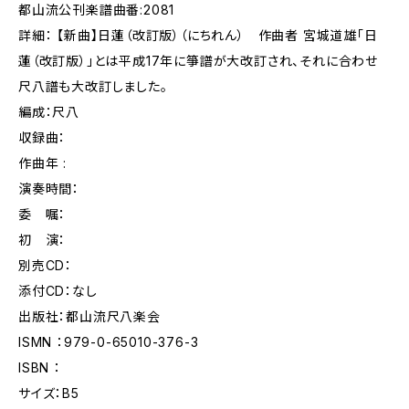
都山流公刊楽譜曲番:2081
詳細： 【新曲】日蓮（改訂版）（にちれん） 作曲者 宮城道雄「日
蓮（改訂版）」とは平成17年に箏譜が大改訂され、それに合わせ
尺八譜も大改訂しました。
編成：尺八
収録曲：
作曲年 :
演奏時間：
委 嘱：
初 演：
別売CD：
添付CD：なし
出版社：都山流尺八楽会
ISMN ：979-0-65010-376-3
ISBN ：
サイズ：B5