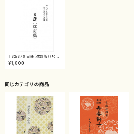
T32i376 日蓮（改訂版）（尺八/
宮城道雄/楽譜）都山流公刊楽譜
¥1,000
曲番:2081
同じカテゴリの商品