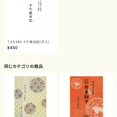
T32i385 十六夜日記（尺八/初
代 中村双葉/楽譜）都山流公刊
¥450
楽譜曲番:2090
同じカテゴリの商品