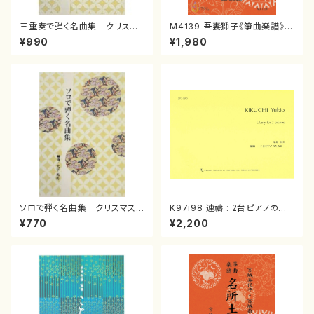
三重奏で弾く名曲集 クリスマ
M4139 吾妻獅子《箏曲楽譜》
スメドレー( 箏2/大平光美 編
（箏/宮城道雄著・宮城宗家監修/
¥990
¥1,980
曲/楽譜）
箏曲古典楽譜）
ソロで弾く名曲集 クリスマス・
K97i98 連禱 : 2台ピアノのた
イブ／恋人がサンタクロース(
めの（2 Pianos / 菊池 幸夫 /
¥770
¥2,200
箏独奏 /大平光美 編曲/楽
楽譜）
譜）