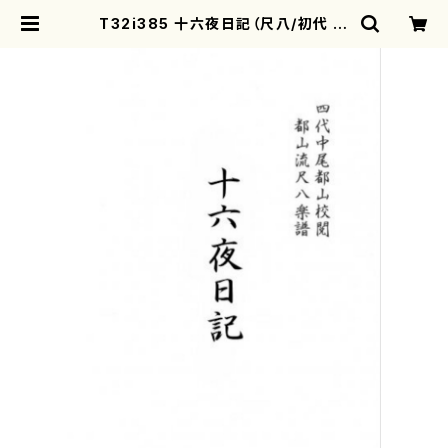
T32i385 十六夜日記（尺八/初代 中
村双葉/楽譜）都山流公刊楽譜曲番:2
090 | motherearth