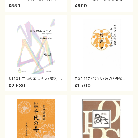
八橋検校/楽譜）都山no:1142
山川園松/楽譜） 都山流公刊楽
¥550
¥800
譜曲番:2066
S1801 三つのエスキス（箏2，1
T32i117 竹彩々（尺八/初代 山
7/清水 脩/楽譜）
本邦山/尺八/都山式譜）都山流
¥2,530
¥1,700
公刊楽譜曲番:566