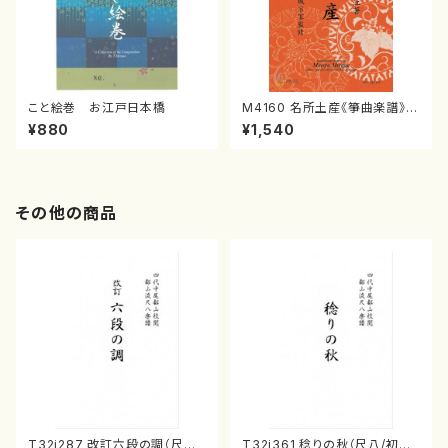
こと絵巻 お江戸日本橋
M4160 名所土産《箏曲楽譜》
（箏/宮城喜代子・宮城数江著・
¥880
¥1,540
宮城宗家監修/箏曲古典楽譜）
その他の商品
T32i287 改訂六段の調（尺八/
T32i361 稔りの秋（尺八/初代