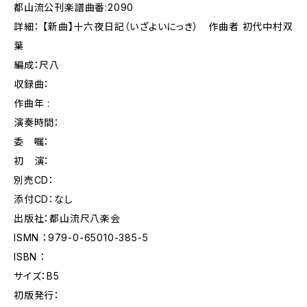
都山流公刊楽譜曲番:2090
詳細： 【新曲】十六夜日記（いざよいにっき） 作曲者 初代中村双
葉
編成：尺八
収録曲：
作曲年 :
演奏時間：
委 嘱：
初 演：
別売CD：
添付CD：なし
出版社：都山流尺八楽会
ISMN ：979-0-65010-385-5
ISBN ：
サイズ：B5
初版発行：