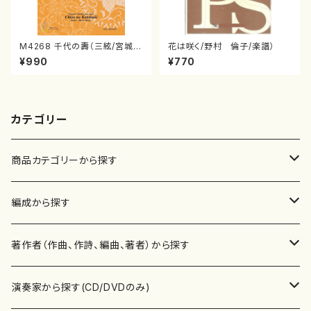
M4268 千代の壽（三絃/宮城道
花は咲く/野村 倫子/楽譜）
雄著・宮城宗家監修/三絃楽譜）
¥990
¥770
カテゴリー
商品カテゴリーから探す
楽譜
編成から探す
書籍
邦楽器
著作者（作曲、作詩、編曲、著者）から探す
書籍
箏・琴（ソロ）
CD・DVD
合唱
あ行
演奏家から探す(CD/DVDのみ)