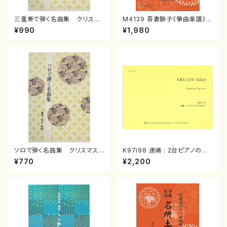
三重奏で弾く名曲集 クリスマ
M4139 吾妻獅子《箏曲楽譜》
スメドレー( 箏2/大平光美 編
（箏/宮城道雄著・宮城宗家監修/
¥990
¥1,980
曲/楽譜）
箏曲古典楽譜）
ソロで弾く名曲集 クリスマス・
K97i98 連禱 : 2台ピアノのた
イブ／恋人がサンタクロース(
めの（2 Pianos / 菊池 幸夫 /
¥770
¥2,200
箏独奏 /大平光美 編曲/楽
楽譜）
譜）