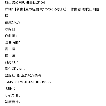
都山流公刊楽譜曲番:2104
詳細： 【新曲】夏の組曲（なつのくみきょく） 作曲者 初代山川園
松
編成：尺八
収録曲：
作曲年 :
演奏時間：
委 嘱：
初 演：
別売CD：
添付CD：なし
出版社：都山流尺八楽会
ISMN ：979-0-65010-399-2
ISBN ：
サイズ：B5
初版発行：