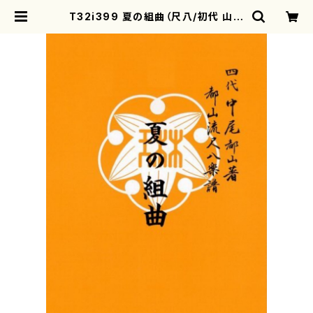
T32i399 夏の組曲（尺八/初代 山川
園松/楽譜）都山流公刊楽譜曲番:210
4 | motherearth