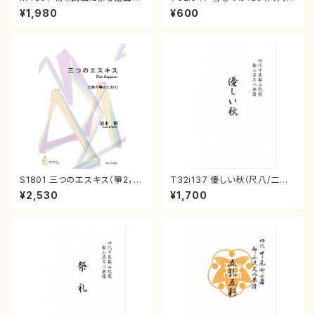
（箏/牧野由多可作曲/宮城喜代
沢井忠夫/楽譜）都山流公刊楽譜
¥1,980
¥600
子・宮城数江著/箏曲楽譜）
曲番:2256
S1801 三つのエスキス（箏2，1
T32i137 優しい秋（尺八/二代
7/清水 脩/楽譜）
山本邦山/尺八/都山式譜）都山
¥2,530
¥1,700
流公刊楽譜曲番:586