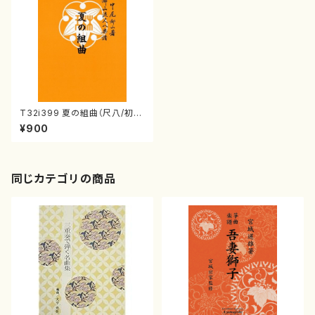
T32i399 夏の組曲（尺八/初代
山川園松/楽譜）都山流公刊楽譜
¥900
曲番:2104
同じカテゴリの商品