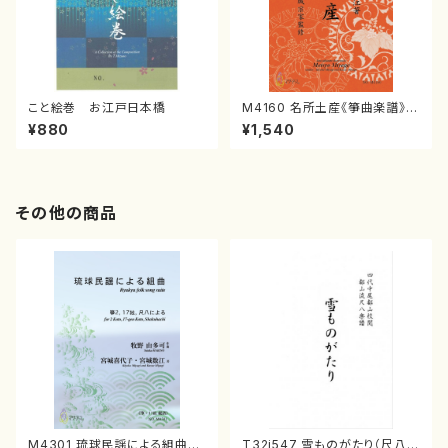
こと絵巻 お江戸日本橋
M4160 名所土産《箏曲楽譜》
（箏/宮城喜代子・宮城数江著・
¥880
¥1,540
宮城宗家監修/箏曲古典楽譜）
その他の商品
M4301 琉球民謡による組曲
T32i547 雪ものがたり（尺八/