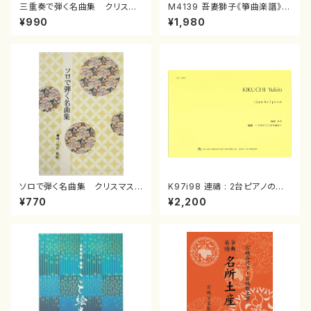
三重奏で弾く名曲集 クリスマ
M4139 吾妻獅子《箏曲楽譜》
スメドレー( 箏2/大平光美 編
（箏/宮城道雄著・宮城宗家監修/
¥990
¥1,980
曲/楽譜）
箏曲古典楽譜）
ソロで弾く名曲集 クリスマス・
K97i98 連禱 : 2台ピアノのた
イブ／恋人がサンタクロース(
めの（2 Pianos / 菊池 幸夫 /
¥770
¥2,200
箏独奏 /大平光美 編曲/楽
楽譜）
譜）