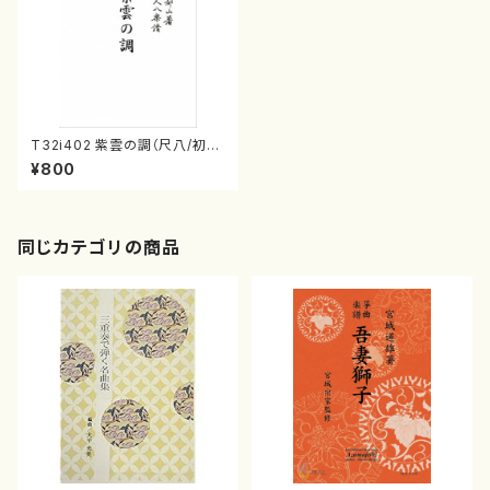
T32i402 紫雲の調（尺八/初世
宮下秀冽/楽譜）都山流公刊楽譜
¥800
曲番:2107
同じカテゴリの商品