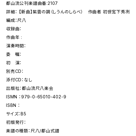
都山流公刊楽譜曲番:2107
詳細： 【新曲】紫雲の調（しうんのしらべ） 作曲者 初世宮下秀冽
編成：尺八
収録曲：
作曲年 :
演奏時間：
委 嘱：
初 演：
別売CD：
添付CD：なし
出版社：都山流尺八楽会
ISMN ：979-0-65010-402-9
ISBN ：
サイズ：B5
初版発行：
楽譜の種類：尺八/都山式譜