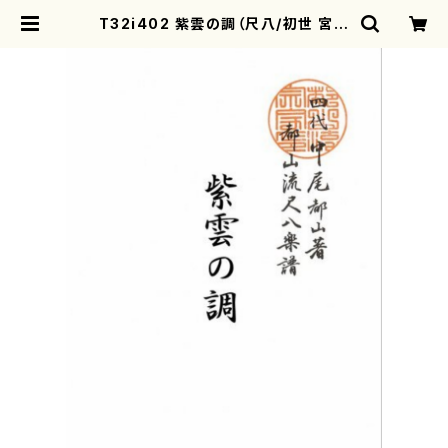
T32i402 紫雲の調（尺八/初世 宮下
秀冽/楽譜）都山流公刊楽譜曲番:210
7 | motherearth