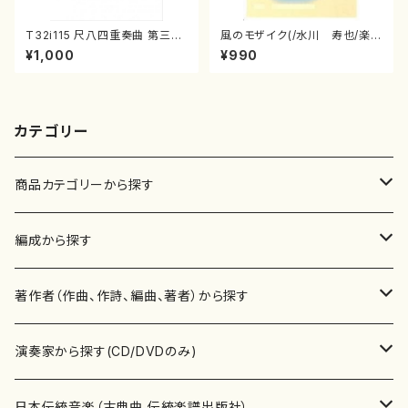
T32i115 尺八四重奏曲 第三番
風のモザイク(/水川 寿也/楽
衆籟（尺八/初代 山本邦山/尺
譜）
¥1,000
¥990
八/都山式譜）都山流公刊楽譜曲
番:564
カテゴリー
商品カテゴリーから探す
楽譜
編成から探す
書籍
邦楽器
著作者（作曲、作詩、編曲、著者）から探す
書籍
箏・琴（ソロ）
CD・DVD
合唱
あ行
演奏家から探す(CD/DVDのみ)
テキストブック
箏・琴（合奏）
混声合唱
青木省三(アオキ ショウゾウ)
チケット
歌・声
か行
邦楽（箏、三味線、尺八等）演奏家
日本伝統音楽（古典曲,伝統楽譜出版社）