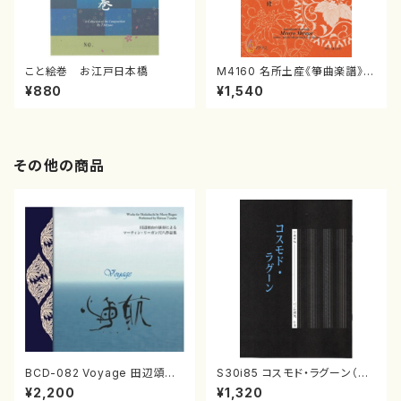
こと絵巻 お江戸日本橋
M4160 名所土産《箏曲楽譜》
（箏/宮城喜代子・宮城数江著・
¥880
¥1,540
宮城宗家監修/箏曲古典楽譜）
その他の商品
BCD-082 Voyage 田辺頌山
S30i85 コスモド・ラグーン（箏
の演奏によるマーティン・リーガ
2，17，三，尺/沢井比河流/楽譜）
¥2,200
¥1,320
ン尺八作品集（田辺頌山/マーテ