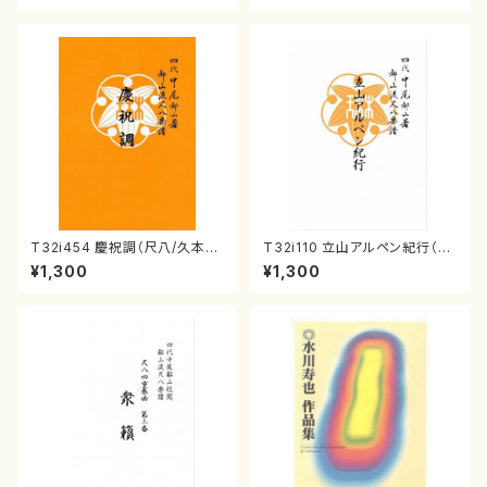
ィン・リーガン/CD）
T32i454 慶祝調（尺八/久本玄
T32i110 立山アルペン紀行（尺
智/楽譜）都山流公刊楽譜曲番:2
八/初代 石垣征山/尺八/都山式
¥1,300
¥1,300
161
譜）都山流公刊楽譜曲番:559