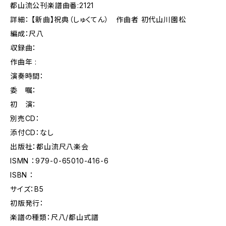
都山流公刊楽譜曲番:2121
詳細： 【新曲】祝典（しゅくてん） 作曲者 初代山川園松
編成：尺八
収録曲：
作曲年 :
演奏時間：
委 嘱：
初 演：
別売CD：
添付CD：なし
出版社：都山流尺八楽会
ISMN ：979-0-65010-416-6
ISBN ：
サイズ：B5
初版発行：
楽譜の種類：尺八/都山式譜