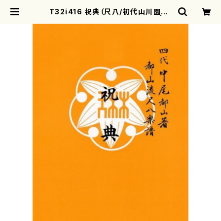
T32i416 祝典（尺八/初代山川園松/
楽譜）都山流公刊楽譜曲番:2121 | m
otherearth