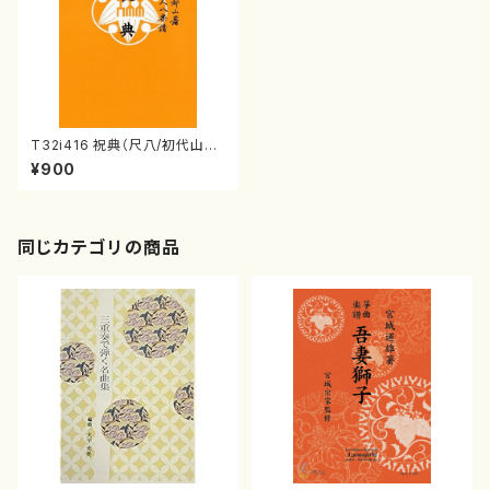
T32i416 祝典（尺八/初代山川
園松/楽譜）都山流公刊楽譜曲
¥900
番:2121
同じカテゴリの商品