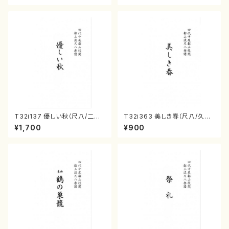
T32i137 優しい秋（尺八/二代
T32i363 美しき春（尺八/久本
山本邦山/尺八/都山式譜）都山
玄智/楽譜）都山流公刊楽譜曲
¥1,700
¥900
流公刊楽譜曲番:586
番:2068