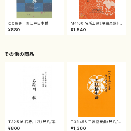
こと絵巻 お江戸日本橋
M4160 名所土産《箏曲楽譜》
（箏/宮城喜代子・宮城数江著・
¥880
¥1,540
宮城宗家監修/箏曲古典楽譜）
その他の商品
T32i516 石狩川 秋（尺八/唯是
T32i456 三絃協奏曲（尺八/中
震一/楽譜）都山no:2225
能島欣一/楽譜）都山流公刊楽譜
¥800
¥1,300
曲番:2164