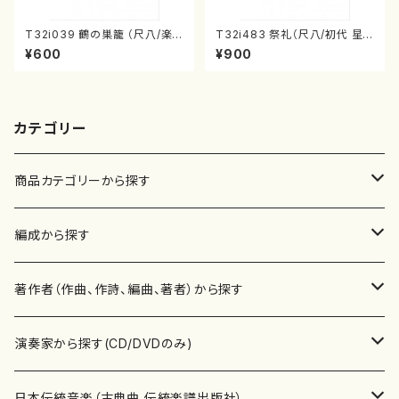
T32i039 鶴の巣籠 （尺八/楽
T32i483 祭礼（尺八/初代 星
譜）都山no.38
田一山/楽譜）都山流公刊楽譜曲
¥600
¥900
番:2191
カテゴリー
商品カテゴリーから探す
楽譜
編成から探す
書籍
邦楽器
著作者（作曲、作詩、編曲、著者）から探す
書籍
箏・琴（ソロ）
CD・DVD
合唱
あ行
演奏家から探す(CD/DVDのみ)
テキストブック
箏・琴（合奏）
混声合唱
青木省三(アオキ ショウゾウ)
チケット
歌・声
か行
邦楽（箏、三味線、尺八等）演奏家
日本伝統音楽（古典曲,伝統楽譜出版社）