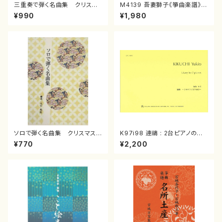
三重奏で弾く名曲集 クリスマ
M4139 吾妻獅子《箏曲楽譜》
スメドレー( 箏2/大平光美 編
（箏/宮城道雄著・宮城宗家監修/
¥990
¥1,980
曲/楽譜）
箏曲古典楽譜）
ソロで弾く名曲集 クリスマス・
K97i98 連禱 : 2台ピアノのた
イブ／恋人がサンタクロース(
めの（2 Pianos / 菊池 幸夫 /
¥770
¥2,200
箏独奏 /大平光美 編曲/楽
楽譜）
譜）