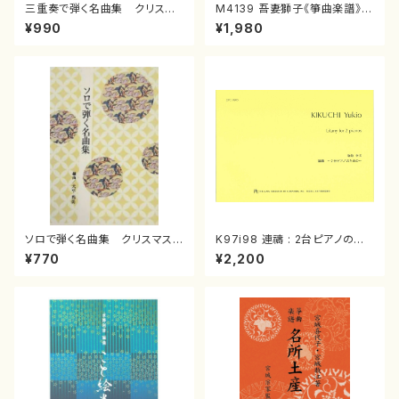
三重奏で弾く名曲集 クリスマ
M4139 吾妻獅子《箏曲楽譜》
スメドレー( 箏2/大平光美 編
（箏/宮城道雄著・宮城宗家監修/
¥990
¥1,980
曲/楽譜）
箏曲古典楽譜）
ソロで弾く名曲集 クリスマス・
K97i98 連禱 : 2台ピアノのた
イブ／恋人がサンタクロース(
めの（2 Pianos / 菊池 幸夫 /
¥770
¥2,200
箏独奏 /大平光美 編曲/楽
楽譜）
譜）