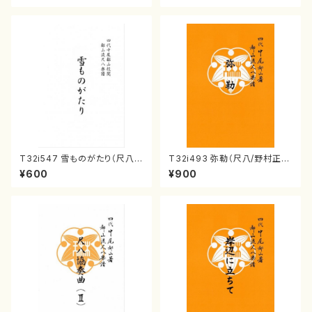
T32i547 雪ものがたり（尺八/
T32i493 弥勒（尺八/野村正
沢井忠夫/楽譜）都山流公刊楽譜
峰/楽譜）都山流公刊楽譜曲番:2
¥600
¥900
曲番:2256
202