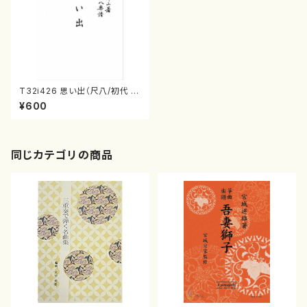
T32i426 思い出（尺八/初代 中
村双葉/楽譜）都山流公刊楽譜曲
¥600
番:2131
同じカテゴリの商品