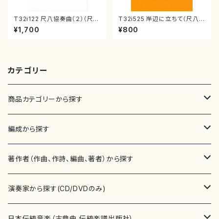
T32i122 尺八協奏曲（２）（尺
T32i525 岸辺に立ちて（尺八/
八/二代 山本邦山/尺八/都山式
初代 中村双葉/楽譜）都山流公
¥1,700
¥800
譜）都山流公刊楽譜曲番:571
刊楽譜曲番:2234
カテゴリー
商品カテゴリーから探す
楽譜
編成から探す
書籍
邦楽器
著作者（作曲、作詩、編曲、著者）から探す
書籍
箏・琴（ソロ）
CD・DVD
合唱
あ行
演奏家から探す(CD/DVDのみ)
テキストブック
箏・琴（合奏）
混声合唱
青木省三(アオキ ショウゾウ)
チケット
歌・声
か行
邦楽（箏、三味線、尺八等）演奏家
日本伝統音楽（古典曲,伝統楽譜出版社）