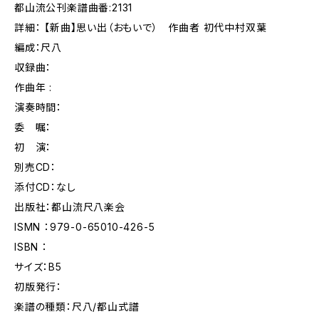
都山流公刊楽譜曲番:2131
詳細： 【新曲】思い出（おもいで） 作曲者 初代中村双葉
編成：尺八
収録曲：
作曲年 :
演奏時間：
委 嘱：
初 演：
別売CD：
添付CD：なし
出版社：都山流尺八楽会
ISMN ：979-0-65010-426-5
ISBN ：
サイズ：B5
初版発行：
楽譜の種類：尺八/都山式譜