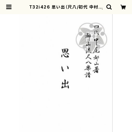
T32i426 思い出（尺八/初代 中村双
葉/楽譜）都山流公刊楽譜曲番:2131 |
motherearth