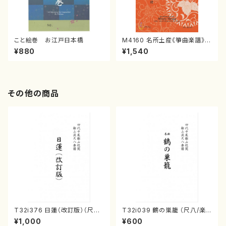
こと絵巻 お江戸日本橋
M4160 名所土産《箏曲楽譜》
（箏/宮城喜代子・宮城数江著・
¥880
¥1,540
宮城宗家監修/箏曲古典楽譜）
その他の商品
T32i376 日蓮（改訂版）（尺八/
T32i039 鶴の巣籠 （尺八/楽
宮城道雄/楽譜）都山流公刊楽譜
譜）都山no.38
¥1,000
¥600
曲番:2081