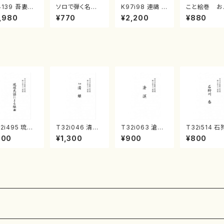
4139 吾妻獅
ソロで弾く名曲
K97i98 連禱 :
こと絵巻 お
《箏曲楽譜》
集 クリスマス・
2台ピアノのため
戸日本橋
,980
¥770
¥2,200
¥880
箏/宮城道雄
イブ／恋人がサ
の（2 Pianos /
・宮城宗家監
ンタクロース(
菊池 幸夫 / 楽
/箏曲古典楽
箏独奏 /大平
譜）
）
光美 編曲/楽
譜）
2i495 琉球
T32i046 清姫
T32i063 滄溟
T32i514 石
謡による組曲
（尺八/金森高山/
（尺八/野村正峰/
川 春（尺八/
800
¥1,300
¥900
¥800
尺八/牧野由多
楽譜）都山流公
尺八/都山式譜）
震一/楽譜）
/楽譜）都山n
刊楽譜曲番：45
都山流公刊楽譜
no:2223
2204
曲番:512