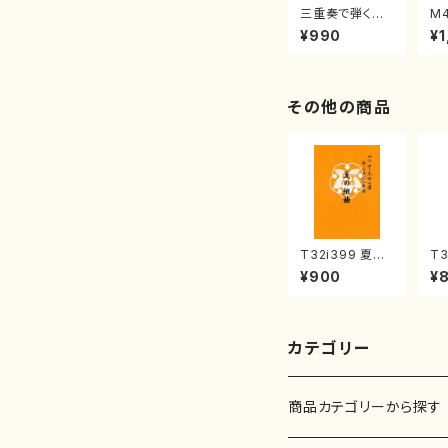
三重奏で弾く名
M
曲集 クリスマ
子
¥990
¥1
スメドレー( 箏
（
2/大平光美 編
著
曲/楽譜）
修
譜
その他の商品
T32i399 夏の
T3
組曲（尺八/初代
民
¥900
¥
山川園松/楽譜）
（
都山流公刊楽譜
可
曲番:2104
o:
カテゴリー
商品カテゴリーから探す