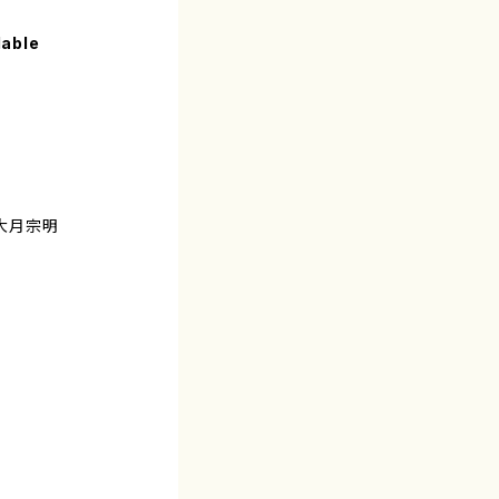
lable
 大月宗明