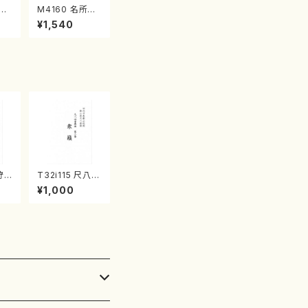
江
M4160 名所土
産《箏曲楽譜》
¥1,540
（箏/宮城喜代
子・宮城数江著・
宮城宗家監修/
箏曲古典楽譜）
狩
T32i115 尺八四
唯是
重奏曲 第三番
¥1,000
都山
衆籟（尺八/初代
山本邦山/尺八/
都山式譜）都山
流公刊楽譜曲番:
564