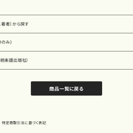
、著者）から探す
Dのみ)
）演奏家
伝統楽譜出版社）
商品一覧に戻る
)
オルガン等）演奏家
譜）
唱・女声合唱）
ン（ピアノ）
、ギター等）演奏家
線楽譜）
特定商取引法に基づく表記
シ）
ロ）
、クラリネット等）演奏家
譜出版社）