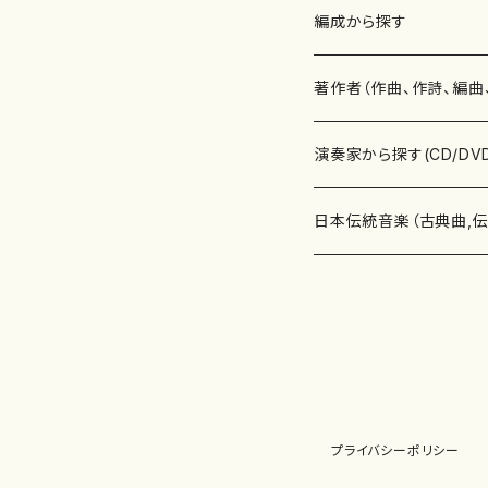
楽譜
編成から探す
書籍
邦楽器
著作者（作曲、作詩、編曲
書籍
箏・琴（ソロ）
CD・DVD
合唱
あ行
演奏家から探す(CD/DV
テキストブック
箏・琴（合奏）
混声合唱
青木省三(アオキ ショウゾウ)
チケット
歌・声
か行
邦楽（箏、三味線、尺八等
日本伝統音楽（古典曲,
事典
三味線（ソロ）
女声合唱
青島広志（アオシマ ヒロシ）
ソプラノ
梯郁夫(カケハシ イクオ)
アルメリア（箏）
雑誌
洋楽器（鍵盤楽器）
さ行
声楽家・合唱団・朗読等
地歌箏曲（箏古典楽譜）
詩集
三味線（合奏）
男声合唱
秋山健治(アキヤマ ケンジ）
アルト
蔭山滸山(カゲヤマ キョザン)
石川高（笙）
邦楽ジャーナル
ピアノ（ソロ）
斉藤松声(サイトウ ショウセイ
應和惠子（声楽・ソプラノ）
宮城道雄（宮城宗家監修）
レコード
洋楽器（弦楽器）
た行
洋楽-鍵盤楽器（ピアノ、
地歌箏曲（三絃古典楽
尺八（ソロ）
児童合唱
秋山邦晴(アキヤマ クニハル)
テノール
景山伸夫(カゲヤマ ノブオ)
伊藤まなみ（箏）
ピアノ（連弾）
斎藤武（サイトウ タケシ）
栗友会女声アンサンブル（合
バイオリン（ソロ）
平良伊津美(タイラ イツミ)
マリーン・ファン・ニューケルケ
宮城道雄（宮城宗家監修）
雑貨・アクセサリー
洋楽器（木管楽器）
な行
洋楽-弦楽器（バイオリン
長唄青柳楽譜（唄、三味
プライバシーポリシー
尺八（合奏）
朗読・語り
芥川也寸志（アクタガワ ヤス
バリトン
葛西聖憲(カサイ マサノリ)
浦上恵子（箏）
ピアノ（合奏）
斎藤友子(サイトウ トモコ)
川口聖加（声楽・ソプラノ）
バイオリン（合奏）
田頭優子(タガシラ ユウコ)
赤城眞理（ピアノ）
フルート（ピッコロを含む）（ソ
内藤 明美(ナイトウ アケミ)
戸澤哲夫（バイオリン）
杵屋彌之介(青柳茂三）
用具
洋楽器（金管楽器）
は行
洋楽-木管楽器（フルート
尺八（古典楽譜、伝統楽