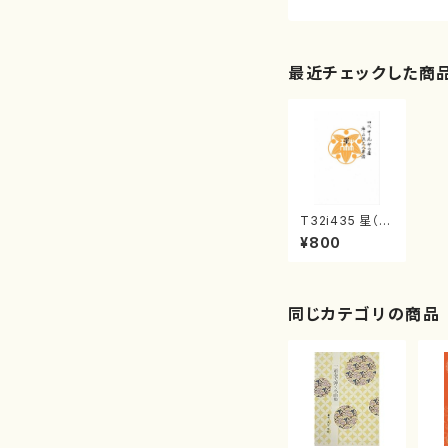
最近チェックした商
T32i435 星（尺
八/大月宗明/楽
¥800
譜）都山流公刊
楽譜曲番:2142
同じカテゴリの商品