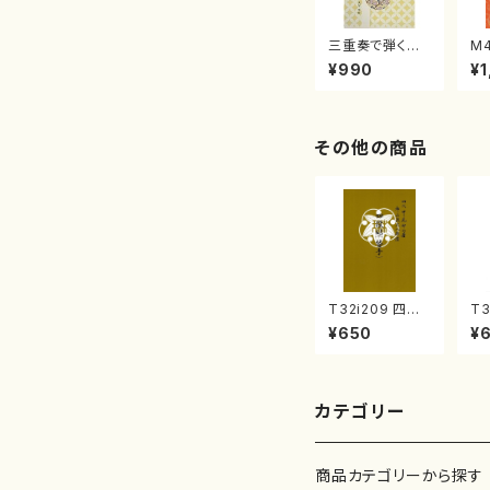
三重奏で弾く名
M
曲集 クリスマ
子
¥990
¥1
スメドレー( 箏
（
2/大平光美 編
著
曲/楽譜）
修
譜
その他の商品
T32i209 四段
T3
砧（替手）（尺八/
露
¥650
¥
不詳/楽譜）都山
校
流公刊楽譜曲番:
公
1061
02
カテゴリー
商品カテゴリーから探す