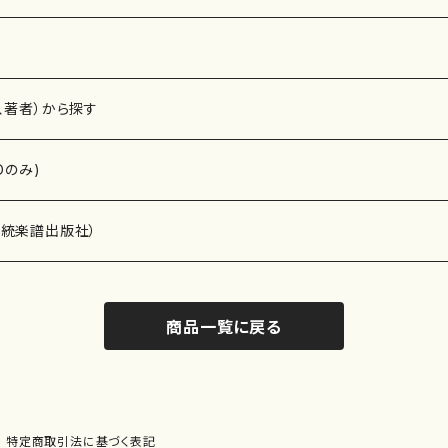
、著者）から探す
Dのみ)
）演奏家
伝統楽譜出版社）
商品一覧に戻る
)
オルガン等）演奏家
譜）
唱・女声合唱）
ン（ピアノ）
、ギター等）演奏家
線楽譜）
特定商取引法に基づく表記