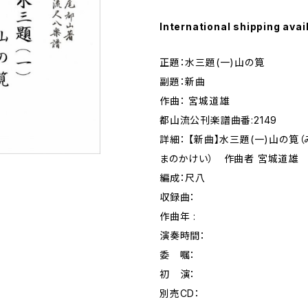
International shipping avai
正題：水三題(一)山の筧
副題：新曲
作曲： 宮城道雄
都山流公刊楽譜曲番:2149
詳細： 【新曲】水三題(一)山の筧
まのかけい） 作曲者 宮城道雄
編成：尺八
収録曲：
作曲年 :
演奏時間：
委 嘱：
初 演：
別売CD：