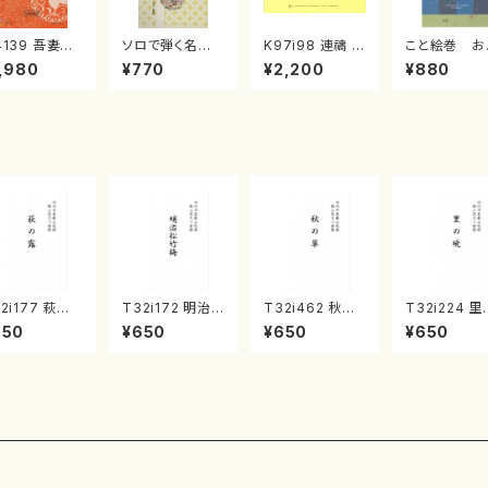
4139 吾妻獅
ソロで弾く名曲
K97i98 連禱 :
こと絵巻 お
《箏曲楽譜》
集 クリスマス・
2台ピアノのため
戸日本橋
,980
¥770
¥2,200
¥880
箏/宮城道雄
イブ／恋人がサ
の（2 Pianos /
・宮城宗家監
ンタクロース(
菊池 幸夫 / 楽
/箏曲古典楽
箏独奏 /大平
譜）
）
光美 編曲/楽
譜）
2i177 萩の
T32i172 明治
T32i462 秋の
T32i224 里
（尺八/幾山検
松竹梅（尺八/菊
草（尺八/宮城道
暁（尺八/松
650
¥650
¥650
¥650
/楽譜）都山流
塚検校/楽譜）都
雄/楽譜）都山流
校/楽譜）都
刊楽譜曲番:1
山流公刊楽譜曲
公刊楽譜曲番:2
公刊楽譜曲番:
9
番:1024
170
076