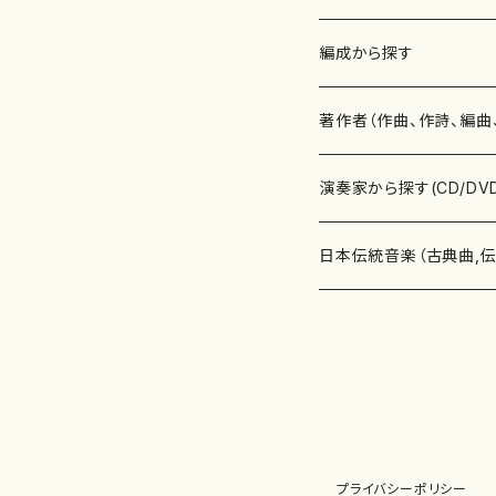
楽譜
編成から探す
書籍
邦楽器
著作者（作曲、作詩、編曲
書籍
箏・琴（ソロ）
CD・DVD
合唱
あ行
演奏家から探す(CD/DV
テキストブック
箏・琴（合奏）
混声合唱
青木省三(アオキ ショウゾウ)
チケット
歌・声
か行
邦楽（箏、三味線、尺八等
日本伝統音楽（古典曲,
事典
三味線（ソロ）
女声合唱
青島広志（アオシマ ヒロシ）
ソプラノ
梯郁夫(カケハシ イクオ)
アルメリア（箏）
雑誌
洋楽器（鍵盤楽器）
さ行
声楽家・合唱団・朗読等
地歌箏曲（箏古典楽譜）
詩集
三味線（合奏）
男声合唱
秋山健治(アキヤマ ケンジ）
アルト
蔭山滸山(カゲヤマ キョザン)
石川高（笙）
邦楽ジャーナル
ピアノ（ソロ）
斉藤松声(サイトウ ショウセイ
應和惠子（声楽・ソプラノ）
宮城道雄（宮城宗家監修）
レコード
洋楽器（弦楽器）
た行
洋楽-鍵盤楽器（ピアノ、
地歌箏曲（三絃古典楽
尺八（ソロ）
児童合唱
秋山邦晴(アキヤマ クニハル)
テノール
景山伸夫(カゲヤマ ノブオ)
伊藤まなみ（箏）
ピアノ（連弾）
斎藤武（サイトウ タケシ）
栗友会女声アンサンブル（合
バイオリン（ソロ）
平良伊津美(タイラ イツミ)
マリーン・ファン・ニューケルケ
宮城道雄（宮城宗家監修）
雑貨・アクセサリー
洋楽器（木管楽器）
な行
洋楽-弦楽器（バイオリン
長唄青柳楽譜（唄、三味
プライバシーポリシー