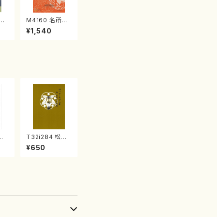
江
M4160 名所土
産《箏曲楽譜》
¥1,540
（箏/宮城喜代
子・宮城数江著・
宮城宗家監修/
箏曲古典楽譜）
の
T32i284 松の
浦検
栄（尺八/菊塚検
¥650
山流
校/楽譜）都山流
1
公刊楽譜曲番:11
39