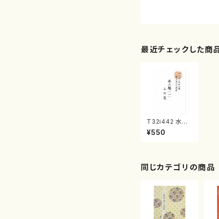
最近チェックした商
T32i442 水三
題(一)山の筧（尺
¥550
八/宮城道雄/楽
譜）都山流公刊
楽譜曲番:2149
同じカテゴリの商品