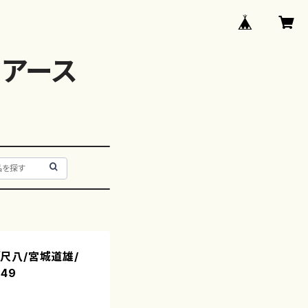
アース
筧（尺八/宮城道雄/
49