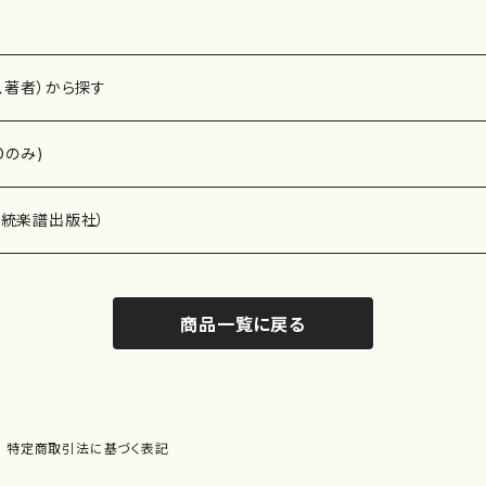
、著者）から探す
Dのみ)
）演奏家
伝統楽譜出版社）
商品一覧に戻る
)
オルガン等）演奏家
譜）
唱・女声合唱）
ン（ピアノ）
、ギター等）演奏家
線楽譜）
特定商取引法に基づく表記
シ）
ロ）
、クラリネット等）演奏家
譜出版社）