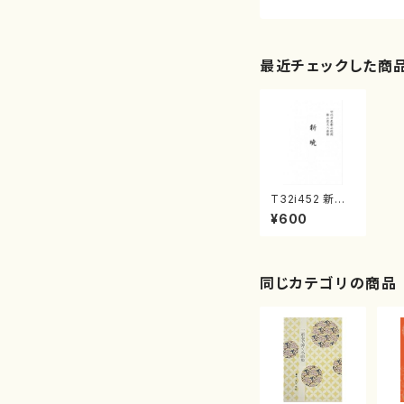
最近チェックした商
T32i452 新暁
（尺八/宮城道雄/
¥600
楽譜）都山:2159
同じカテゴリの商品