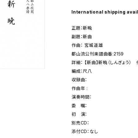
International shipping avai
正題：新暁
副題：新曲
作曲： 宮城道雄
都山流公刊楽譜曲番:2159
詳細： 【新曲】新暁（しんぎょう）
編成：尺八
収録曲：
作曲年 :
演奏時間：
委 嘱：
初 演：
別売CD：
添付CD：なし