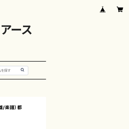
アース
道雄/楽譜）都