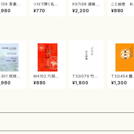
4139 吾妻獅
ソロで弾く名曲
K97i98 連禱 :
こと絵巻 お
《箏曲楽譜》
集 クリスマス・
2台ピアノのため
戸日本橋
,980
¥770
¥2,200
¥880
箏/宮城道雄
イブ／恋人がサ
の（2 Pianos /
・宮城宗家監
ンタクロース(
菊池 幸夫 / 楽
/箏曲古典楽
箏独奏 /大平
譜）
）
光美 編曲/楽
譜）
4301 琉球民
M4102 六段の
T32i079 竹の
T32i454 
による組曲
調 雲井六段
群像（尺八/初代
調（尺八/久
,980
¥880
¥1,800
¥1,300
箏/牧野由多可
（箏/宮城道雄
山本邦山/尺八/
智/楽譜）都
曲/宮城喜代
著・宮城宗家監
都山式譜）都山
公刊楽譜曲番
・宮城数江著/
修/箏曲古典楽
流公刊楽譜曲番:
161
曲楽譜）
譜）
528