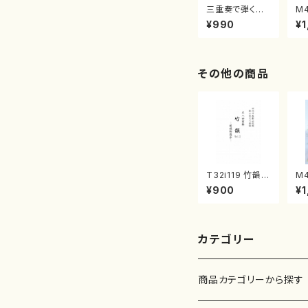
三重奏で弾く名
M
曲集 クリスマ
子
¥990
¥1
スメドレー( 箏
（
2/大平光美 編
著
曲/楽譜）
修
譜
その他の商品
T32i119 竹韻 V
M
OL2 ～嵯峨野
謡
¥900
¥1
遊歩～（尺八/野
（
村峰山/尺八/都
作
山式譜）都山流
子
公刊楽譜曲番:5
箏
68
カテゴリー
商品カテゴリーから探す