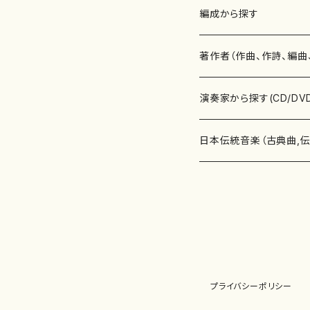
楽譜
編成から探す
書籍
邦楽器
著作者（作曲、作詩、編曲
書籍
箏・琴（ソロ）
CD・DVD
合唱
あ行
演奏家から探す(CD/DV
テキストブック
箏・琴（合奏）
混声合唱
青木省三(アオキ ショウゾウ)
チケット
歌・声
か行
邦楽（箏、三味線、尺八等
日本伝統音楽（古典曲,
事典
三味線（ソロ）
女声合唱
青島広志（アオシマ ヒロシ）
ソプラノ
梯郁夫(カケハシ イクオ)
アルメリア（箏）
雑誌
洋楽器（鍵盤楽器）
さ行
声楽家・合唱団・朗読等
地歌箏曲（箏古典楽譜）
詩集
三味線（合奏）
男声合唱
秋山健治(アキヤマ ケンジ）
アルト
蔭山滸山(カゲヤマ キョザン)
石川高（笙）
邦楽ジャーナル
ピアノ（ソロ）
斉藤松声(サイトウ ショウセイ
應和惠子（声楽・ソプラノ）
宮城道雄（宮城宗家監修）
レコード
洋楽器（弦楽器）
た行
洋楽-鍵盤楽器（ピアノ、
地歌箏曲（三絃古典楽
尺八（ソロ）
児童合唱
秋山邦晴(アキヤマ クニハル)
テノール
景山伸夫(カゲヤマ ノブオ)
伊藤まなみ（箏）
ピアノ（連弾）
斎藤武（サイトウ タケシ）
栗友会女声アンサンブル（合
バイオリン（ソロ）
平良伊津美(タイラ イツミ)
マリーン・ファン・ニューケルケ
宮城道雄（宮城宗家監修）
雑貨・アクセサリー
洋楽器（木管楽器）
な行
洋楽-弦楽器（バイオリン
長唄青柳楽譜（唄、三味
プライバシーポリシー
尺八（合奏）
朗読・語り
芥川也寸志（アクタガワ ヤス
バリトン
葛西聖憲(カサイ マサノリ)
浦上恵子（箏）
ピアノ（合奏）
斎藤友子(サイトウ トモコ)
川口聖加（声楽・ソプラノ）
バイオリン（合奏）
田頭優子(タガシラ ユウコ)
赤城眞理（ピアノ）
フルート（ピッコロを含む）（ソ
内藤 明美(ナイトウ アケミ)
戸澤哲夫（バイオリン）
杵屋彌之介(青柳茂三）
用具
洋楽器（金管楽器）
は行
洋楽-木管楽器（フルート
尺八（古典楽譜、伝統楽