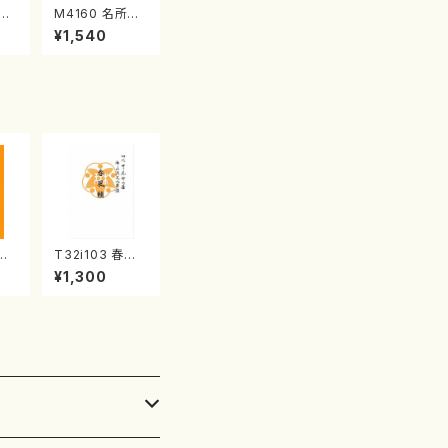
江
M4160 名所土
産《箏曲楽譜》
¥1,540
（箏/宮城喜代
子・宮城数江著・
宮城宗家監修/
箏曲古典楽譜）
慶祝
T32i103 春風
本玄
籟（尺八/初代 石
¥1,300
山流
垣征山/尺八/都
:2
山式譜）都山流
公刊楽譜曲番:5
52