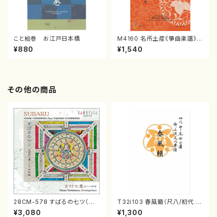
こと絵巻 お江戸日本橋
M4160 名所土産《箏曲楽譜》
（箏/宮城喜代子・宮城数江著・
¥880
¥1,540
宮城宗家監修/箏曲古典楽譜）
その他の商品
28CM-578 すばるの七ツ（二
T32i103 春風籟（尺八/初代 石
十絃箏/クラリネット/ヴァイオリ
垣征山/尺八/都山式譜）都山流
¥3,080
¥1,300
ン/チェロ/吉松 隆：/CD）
公刊楽譜曲番:552