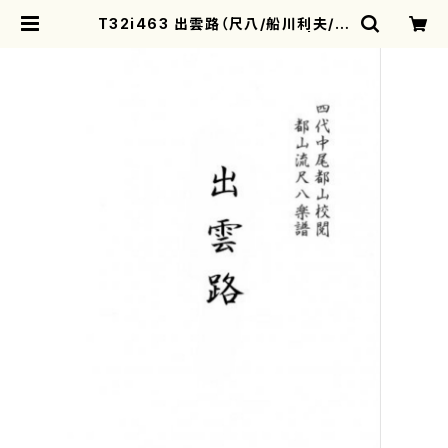
T32i463 出雲路（尺八/船川利夫/楽
譜）都山流公刊楽譜曲番:2171 | mot
herearth