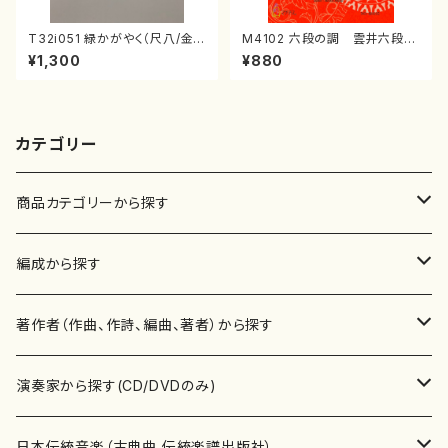
T32i051 緑かがやく（尺八/金
M4102 六段の調 雲井六段
森高山/楽譜）都山流公刊楽譜曲
（箏/宮城道雄著・宮城宗家監修/
¥1,300
¥880
番：50
箏曲古典楽譜）
カテゴリー
商品カテゴリーから探す
楽譜
編成から探す
書籍
邦楽器
著作者（作曲、作詩、編曲、著者）から探す
書籍
箏・琴（ソロ）
CD・DVD
合唱
あ行
演奏家から探す(CD/DVDのみ)
テキストブック
箏・琴（合奏）
混声合唱
青木省三(アオキ ショウゾウ)
チケット
歌・声
か行
邦楽（箏、三味線、尺八等）演奏家
日本伝統音楽（古典曲,伝統楽譜出版社）