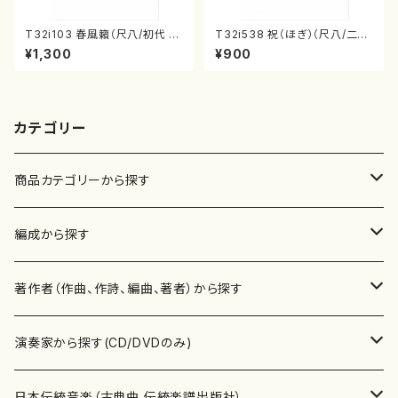
T32i103 春風籟（尺八/初代 石
T32i538 祝（ほぎ）（尺八/二代
垣征山/尺八/都山式譜）都山流
池田静山/楽譜）都山流公刊楽譜
¥1,300
¥900
公刊楽譜曲番:552
曲番:2247
カテゴリー
商品カテゴリーから探す
楽譜
編成から探す
書籍
邦楽器
著作者（作曲、作詩、編曲、著者）から探す
書籍
箏・琴（ソロ）
CD・DVD
合唱
あ行
演奏家から探す(CD/DVDのみ)
テキストブック
箏・琴（合奏）
混声合唱
青木省三(アオキ ショウゾウ)
チケット
歌・声
か行
邦楽（箏、三味線、尺八等）演奏家
日本伝統音楽（古典曲,伝統楽譜出版社）