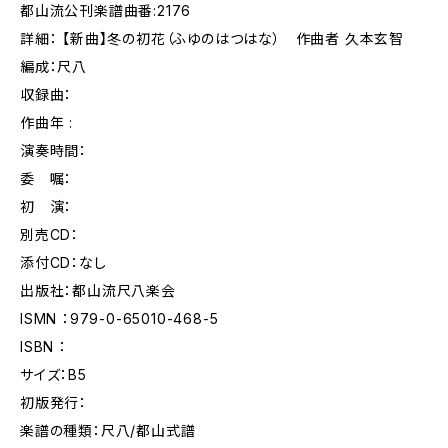
都山流公刊楽譜曲番:2176
詳細： 【新曲】冬の初花（ふゆのはつはな） 作曲者 久本玄智
編成：尺八
収録曲：
作曲年 :
演奏時間：
委 嘱：
初 演：
別売CD：
添付CD：なし
出版社：都山流尺八楽会
ISMN ：979-0-65010-468-5
ISBN ：
サイズ：B5
初版発行：
楽譜の種類：尺八/都山式譜