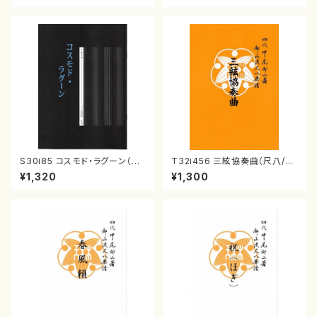
S30i85 コスモド・ラグーン（箏
T32i456 三絃協奏曲（尺八/中
2，17，三，尺/沢井比河流/楽譜）
能島欣一/楽譜）都山流公刊楽譜
¥1,320
¥1,300
曲番:2164