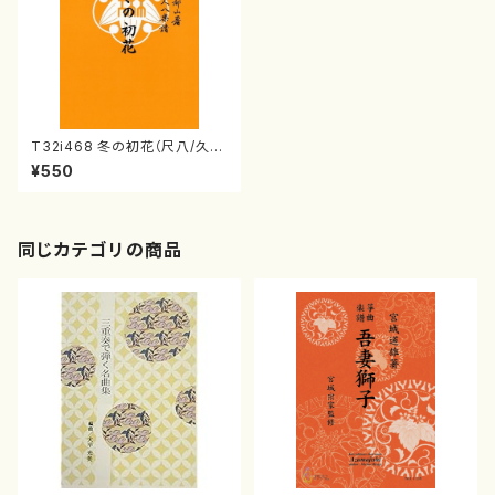
T32i468 冬の初花（尺八/久本
玄智/楽譜）都山流公刊楽譜曲
¥550
番:2176
同じカテゴリの商品