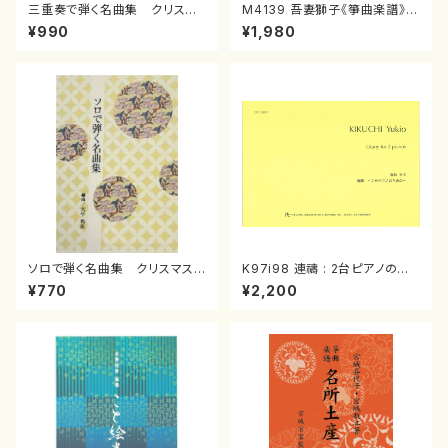
三重奏で弾く名曲集 クリスマ
M4139 吾妻獅子《箏曲楽譜》
スメドレー( 箏2/大平光美 編
（箏/宮城道雄著・宮城宗家監修/
¥990
¥1,980
曲/楽譜）
箏曲古典楽譜）
ソロで弾く名曲集 クリスマス・
K97i98 連禱 : 2台ピアノのた
イブ／恋人がサンタクロース(
めの（2 Pianos / 菊池 幸夫 /
¥770
¥2,200
箏独奏 /大平光美 編曲/楽
楽譜）
譜）