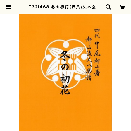
T32i468 冬の初花（尺八/久本玄智/
楽譜）都山流公刊楽譜曲番:2176 |
motherearth