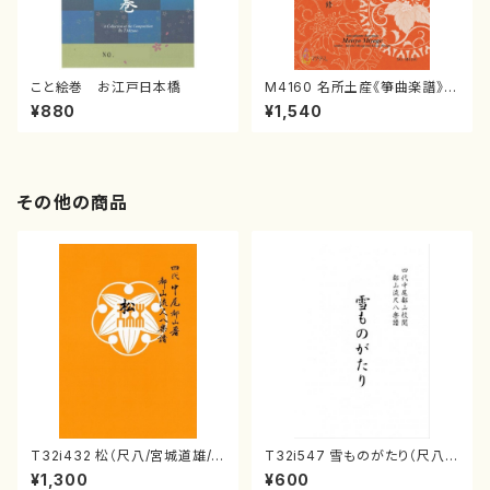
こと絵巻 お江戸日本橋
M4160 名所土産《箏曲楽譜》
（箏/宮城喜代子・宮城数江著・
¥880
¥1,540
宮城宗家監修/箏曲古典楽譜）
その他の商品
T32i432 松（尺八/宮城道雄/
T32i547 雪ものがたり（尺八/
楽譜）都山流公刊楽譜曲番:213
沢井忠夫/楽譜）都山流公刊楽譜
¥1,300
¥600
8
曲番:2256