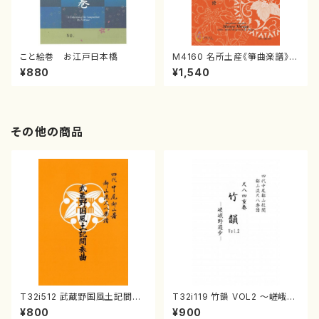
こと絵巻 お江戸日本橋
M4160 名所土産《箏曲楽譜》
（箏/宮城喜代子・宮城数江著・
¥880
¥1,540
宮城宗家監修/箏曲古典楽譜）
その他の商品
T32i512 武蔵野国風土記間奏
T32i119 竹韻 VOL2 ～嵯峨野
曲（尺八/初代 山川園松/楽譜）
遊歩～（尺八/野村峰山/尺八/都
¥800
¥900
都山流公刊楽譜曲番:2221
山式譜）都山流公刊楽譜曲番:5