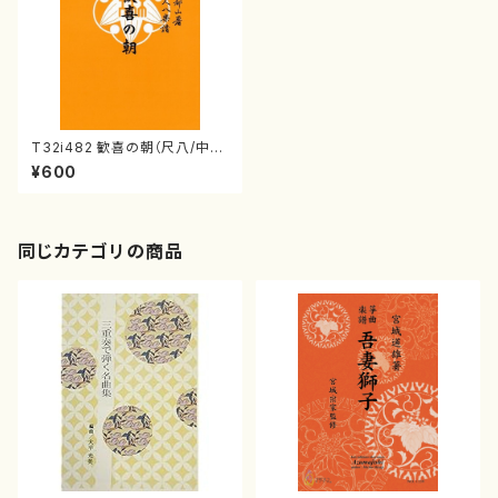
T32i482 歓喜の朝（尺八/中塩
幸祐/楽譜）都山流公刊楽譜曲
¥600
番:2190
同じカテゴリの商品