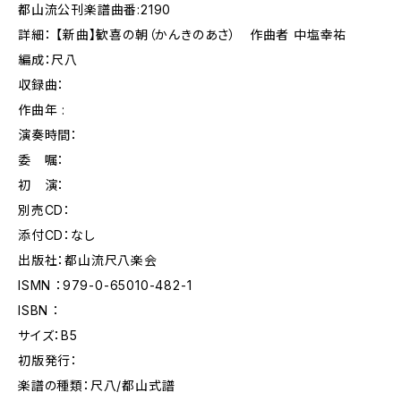
都山流公刊楽譜曲番:2190
詳細： 【新曲】歓喜の朝（かんきのあさ） 作曲者 中塩幸祐
編成：尺八
収録曲：
作曲年 :
演奏時間：
委 嘱：
初 演：
別売CD：
添付CD：なし
出版社：都山流尺八楽会
ISMN ：979-0-65010-482-1
ISBN ：
サイズ：B5
初版発行：
楽譜の種類：尺八/都山式譜