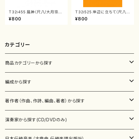
T32i455 風神（尺八/大月宗明/
T32i525 岸辺に立ちて（尺八/
楽譜）都山:2162
初代 中村双葉/楽譜）都山流公
¥800
¥800
刊楽譜曲番:2234
カテゴリー
商品カテゴリーから探す
楽譜
編成から探す
書籍
邦楽器
著作者（作曲、作詩、編曲、著者）から探す
書籍
箏・琴（ソロ）
CD・DVD
合唱
あ行
演奏家から探す(CD/DVDのみ)
テキストブック
箏・琴（合奏）
混声合唱
青木省三(アオキ ショウゾウ)
チケット
歌・声
か行
邦楽（箏、三味線、尺八等）演奏家
日本伝統音楽（古典曲,伝統楽譜出版社）