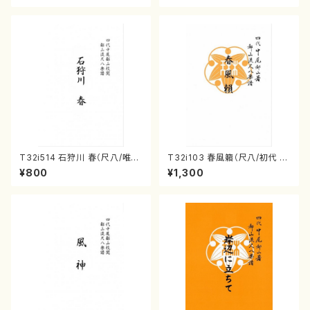
68
T32i514 石狩川 春（尺八/唯是
T32i103 春風籟（尺八/初代 石
震一/楽譜）都山no:2223
垣征山/尺八/都山式譜）都山流
¥800
¥1,300
公刊楽譜曲番:552