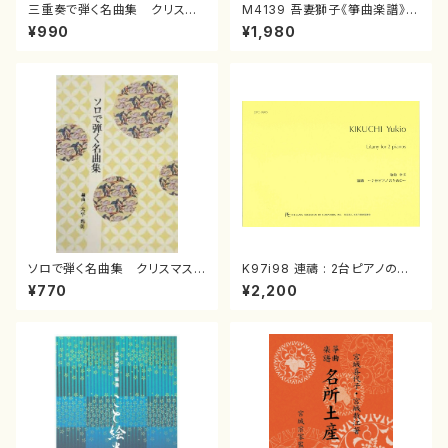
三重奏で弾く名曲集 クリスマ
M4139 吾妻獅子《箏曲楽譜》
スメドレー( 箏2/大平光美 編
（箏/宮城道雄著・宮城宗家監修/
¥990
¥1,980
曲/楽譜）
箏曲古典楽譜）
ソロで弾く名曲集 クリスマス・
K97i98 連禱 : 2台ピアノのた
イブ／恋人がサンタクロース(
めの（2 Pianos / 菊池 幸夫 /
¥770
¥2,200
箏独奏 /大平光美 編曲/楽
楽譜）
譜）