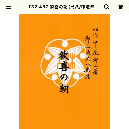
T32i482 歓喜の朝（尺八/中塩幸祐/
楽譜）都山流公刊楽譜曲番:2190 |
motherearth