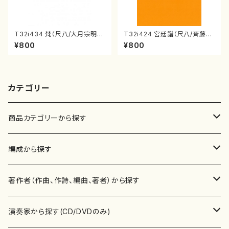
T32i434 梵（尺八/大月宗明/
T32i424 宮廷譜（尺八/斉藤松
楽譜）都山流公刊楽譜曲番:214
声/楽譜）都山流公刊楽譜曲番:2
¥800
¥800
1
129
カテゴリー
商品カテゴリーから探す
楽譜
編成から探す
書籍
邦楽器
著作者（作曲、作詩、編曲、著者）から探す
書籍
箏・琴（ソロ）
CD・DVD
合唱
あ行
演奏家から探す(CD/DVDのみ)