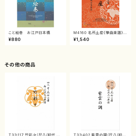
こと絵巻 お江戸日本橋
M4160 名所土産《箏曲楽譜》
（箏/宮城喜代子・宮城数江著・
¥880
¥1,540
宮城宗家監修/箏曲古典楽譜）
その他の商品
T32i117 竹彩々（尺八/初代 山
T32i402 紫雲の調（尺八/初世