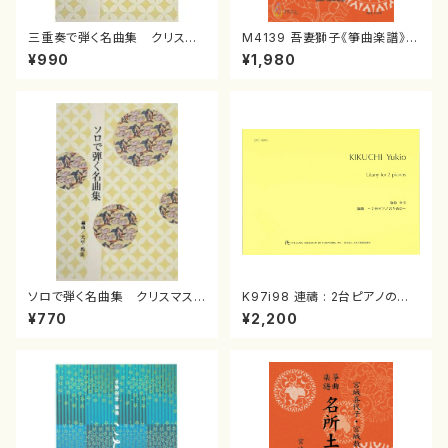
三重奏で弾く名曲集 クリスマ
M4139 吾妻獅子《箏曲楽譜》
スメドレー( 箏2/大平光美 編
（箏/宮城道雄著・宮城宗家監修/
¥990
¥1,980
曲/楽譜）
箏曲古典楽譜）
ソロで弾く名曲集 クリスマス・
K97i98 連禱 : 2台ピアノのた
イブ／恋人がサンタクロース(
めの（2 Pianos / 菊池 幸夫 /
¥770
¥2,200
箏独奏 /大平光美 編曲/楽
楽譜）
譜）