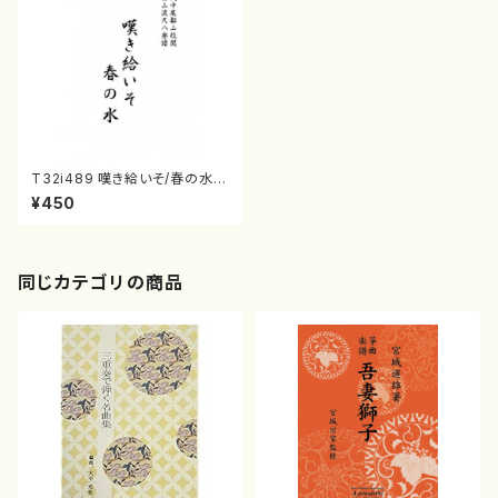
T32i489 嘆き給いそ/春の水
（尺八/宮城道雄/楽譜）都山流公
¥450
刊楽譜曲番:2198
同じカテゴリの商品