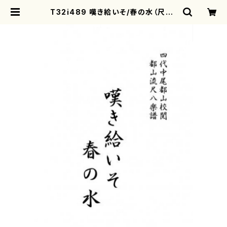
T32i489 嘆き給いそ/春の水（尺八/
宮城道雄/楽譜）都山流公刊楽譜曲番:
2198 | motherearth