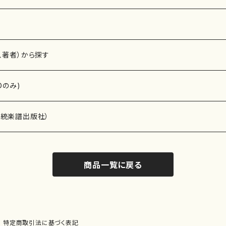
、著者）から探す
Dのみ)
）演奏家
伝統楽譜出版社）
商品一覧に戻る
)
オルガン等）演奏家
譜）
唱・女声合唱）
ン（ピアノ）
、ギター等）演奏家
線楽譜）
特定商取引法に基づく表記