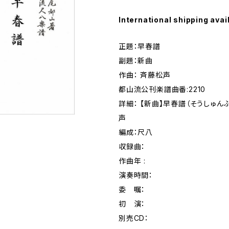
International shipping avai
正題：早春譜
副題：新曲
作曲： 斉藤松声
都山流公刊楽譜曲番:2210
詳細： 【新曲】早春譜（そうしゅん
声
編成：尺八
収録曲：
作曲年 :
演奏時間：
委 嘱：
初 演：
別売CD：