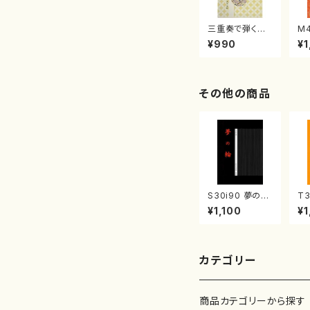
三重奏で弾く名
M
曲集 クリスマ
子
¥990
¥1
スメドレー( 箏
（
2/大平光美 編
著
曲/楽譜）
修
譜
その他の商品
S30i90 夢の輪
T3
（箏4，17-2/沢
八
¥1,100
¥1
井比河流/楽譜）
譜
楽
カテゴリー
商品カテゴリーから探す