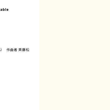
lable
ふ） 作曲者 斉藤松