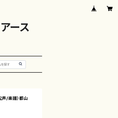
アース
藤松声/楽譜）都山