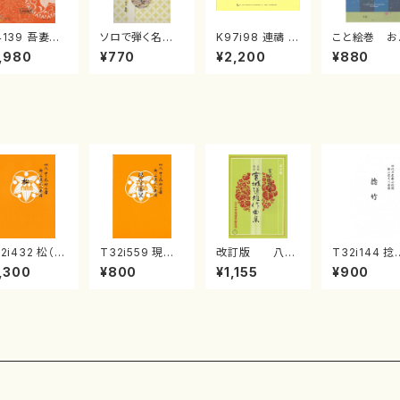
4139 吾妻獅
ソロで弾く名曲
K97i98 連禱 :
こと絵巻 お
《箏曲楽譜》
集 クリスマス・
2台ピアノのため
戸日本橋
,980
¥770
¥2,200
¥880
箏/宮城道雄
イブ／恋人がサ
の（2 Pianos /
・宮城宗家監
ンタクロース(
菊池 幸夫 / 楽
/箏曲古典楽
箏独奏 /大平
譜）
）
光美 編曲/楽
譜）
2i432 松（尺
T32i559 現代
改訂版 八千
T32i144 捻
/宮城道雄/楽
三番叟（尺八/杵
代獅子編曲
（尺八/一瀬星
,300
¥800
¥1,155
¥900
）都山流公刊
屋正邦/楽譜）都
（編曲八千代獅
尺八/都山式
譜曲番:2138
山流公刊楽譜曲
子）(/宮城道雄/
都山流公刊
番:2269
楽譜）
曲番:593