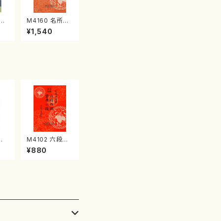
江
M4160 名所土
産《箏曲楽譜》
¥1,540
（箏/宮城喜代
子・宮城数江著・
宮城宗家監修/
箏曲古典楽譜）
竹
M4102 六段の
山/
調 雲井六段
¥880
譜）
（箏/宮城道雄
楽譜
著・宮城宗家監
修/箏曲古典楽
譜）