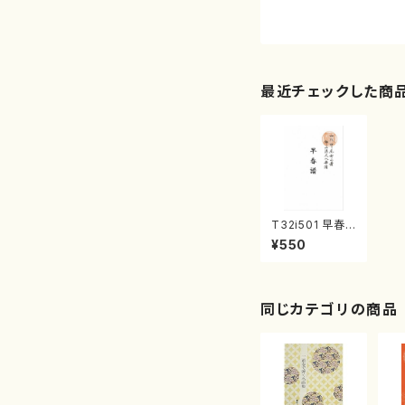
最近チェックした商
T32i501 早春
譜（尺八/斉藤松
¥550
声/楽譜）都山流
公刊楽譜曲番:2
210
同じカテゴリの商品