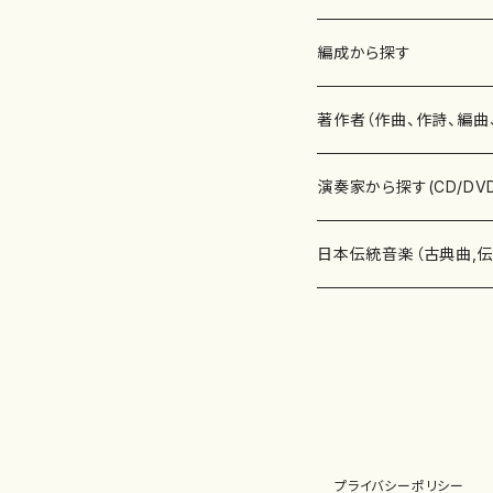
楽譜
編成から探す
書籍
邦楽器
著作者（作曲、作詩、編曲
書籍
箏・琴（ソロ）
CD・DVD
合唱
あ行
演奏家から探す(CD/DV
テキストブック
箏・琴（合奏）
混声合唱
青木省三(アオキ ショウゾウ)
チケット
歌・声
か行
邦楽（箏、三味線、尺八等
日本伝統音楽（古典曲,
事典
三味線（ソロ）
女声合唱
青島広志（アオシマ ヒロシ）
ソプラノ
梯郁夫(カケハシ イクオ)
アルメリア（箏）
雑誌
洋楽器（鍵盤楽器）
さ行
声楽家・合唱団・朗読等
地歌箏曲（箏古典楽譜）
詩集
三味線（合奏）
男声合唱
秋山健治(アキヤマ ケンジ）
アルト
蔭山滸山(カゲヤマ キョザン)
石川高（笙）
邦楽ジャーナル
ピアノ（ソロ）
斉藤松声(サイトウ ショウセイ
應和惠子（声楽・ソプラノ）
宮城道雄（宮城宗家監修）
レコード
洋楽器（弦楽器）
た行
洋楽-鍵盤楽器（ピアノ、
地歌箏曲（三絃古典楽
尺八（ソロ）
児童合唱
秋山邦晴(アキヤマ クニハル)
テノール
景山伸夫(カゲヤマ ノブオ)
伊藤まなみ（箏）
ピアノ（連弾）
斎藤武（サイトウ タケシ）
栗友会女声アンサンブル（合
バイオリン（ソロ）
平良伊津美(タイラ イツミ)
マリーン・ファン・ニューケルケ
宮城道雄（宮城宗家監修）
雑貨・アクセサリー
洋楽器（木管楽器）
な行
洋楽-弦楽器（バイオリン
長唄青柳楽譜（唄、三味
プライバシーポリシー