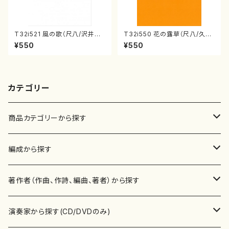
T32i521 風の歌（尺八/沢井忠
T32i550 花の露草（尺八/久本
夫/楽譜）都山流公刊楽譜曲番:2
玄智/楽譜）都山流公刊楽譜曲
¥550
¥550
230
番:2260
カテゴリー
商品カテゴリーから探す
楽譜
編成から探す
書籍
邦楽器
著作者（作曲、作詩、編曲、著者）から探す
書籍
箏・琴（ソロ）
CD・DVD
合唱
あ行
演奏家から探す(CD/DVDのみ)