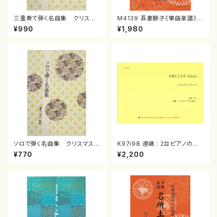
三重奏で弾く名曲集 クリスマ
M4139 吾妻獅子《箏曲楽譜》
スメドレー( 箏2/大平光美 編
（箏/宮城道雄著・宮城宗家監修/
¥990
¥1,980
曲/楽譜）
箏曲古典楽譜）
ソロで弾く名曲集 クリスマス・
K97i98 連禱 : 2台ピアノのた
イブ／恋人がサンタクロース(
めの（2 Pianos / 菊池 幸夫 /
¥770
¥2,200
箏独奏 /大平光美 編曲/楽
楽譜）
譜）