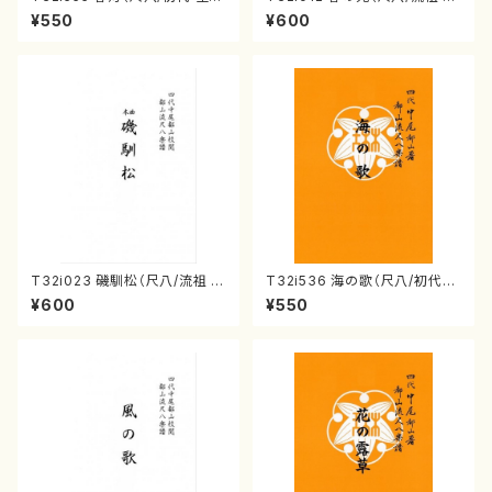
一山/楽譜）都山流公刊楽譜曲
尾都山/楽譜）都山流公刊楽譜曲
¥550
¥600
番:2265
番：12
T32i023 磯馴松（尺八/流祖 中
T32i536 海の歌（尺八/初代星
尾都山/楽譜）都山流公刊楽譜曲
田一山/楽譜）都山流公刊楽譜曲
¥600
¥550
番：22
番:2245