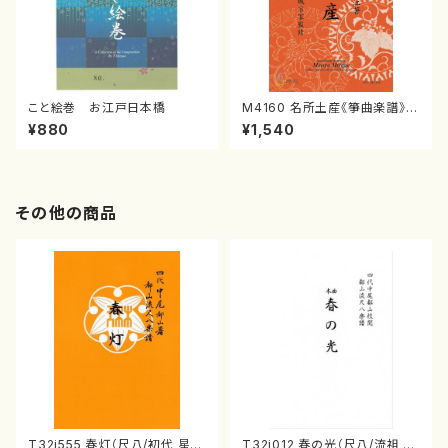
こと絵巻 お江戸日本橋
M4160 名所土産《箏曲楽譜》
（箏/宮城喜代子・宮城数江著・
¥880
¥1,540
宮城宗家監修/箏曲古典楽譜）
その他の商品
T32i555 春灯（尺八/初代 星田
T32i012 春の光（尺八/流祖 中