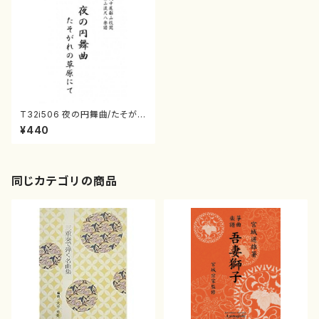
T32i506 夜の円舞曲/たそがれ
の草原にて（尺八/坂本勉 /楽
¥440
譜）都山流公刊楽譜曲番:2215
同じカテゴリの商品