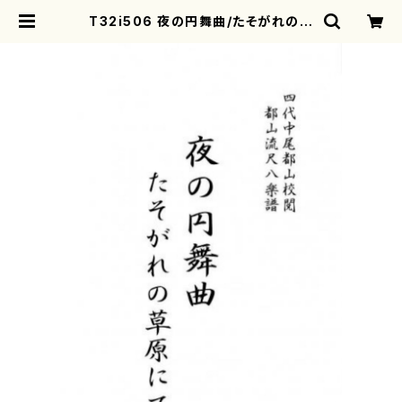
T32i506 夜の円舞曲/たそがれの草
原にて（尺八/坂本勉 /楽譜）都山流公
刊楽譜曲番:2215 | motherearth