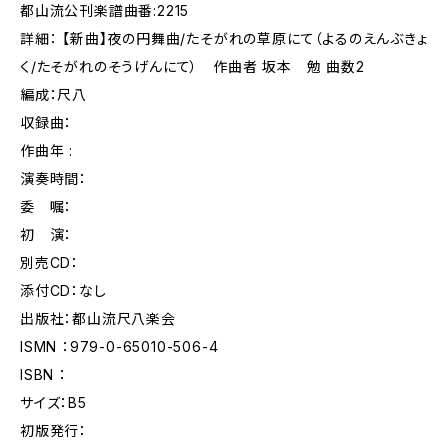
都山流公刊楽譜曲番:2215
詳細： 【新曲】夜の円舞曲/たそがれの草原にて（よるのえんぶきょ
く/たそがれのそうげんにて） 作曲者 坂本 勉 曲数2
編成：尺八
収録曲：
作曲年 :
演奏時間：
委 嘱：
初 演：
別売CD：
添付CD：なし
出版社：都山流尺八楽会
ISMN ：979-0-65010-506-4
ISBN ：
サイズ：B5
初版発行：