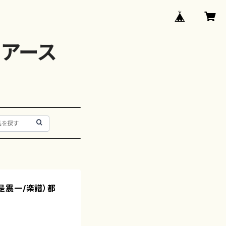
アース
唯是震一/楽譜）都