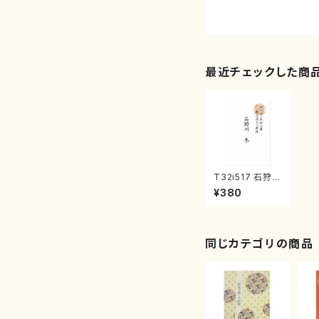
最近チェックした商
T32i517 石狩
川 冬（尺八/唯是
¥380
震一/楽譜）都山
no:2226
同じカテゴリの商品