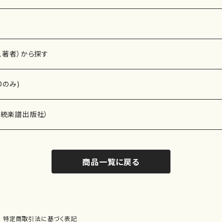
、著者）から探す
Dのみ)
）演奏家
伝統楽譜出版社）
商品一覧に戻る
)
オルガン等）演奏家
譜）
唱・女声合唱）
ン（ピアノ）
、ギター等）演奏家
線楽譜）
特定商取引法に基づく表記