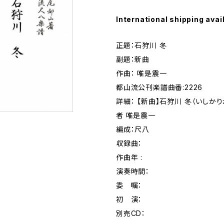
International shipping avai
正題：石狩川 冬
副題：新曲
作曲： 唯是震一
都山流公刊楽譜曲番:2226
詳細： 【新曲】石狩川 冬（いしか
者 唯是震一
編成：尺八
収録曲：
作曲年 :
演奏時間：
委 嘱：
初 演：
別売CD：