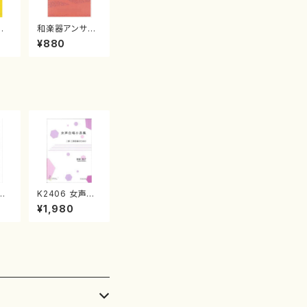
羅
和楽器アンサン
楽
ブル 子どもの
¥880
四季箏２・十七・
尺八江戸 信吾
も
K2406 女声合
/
唱小品集（女声
¥1,980
譜）
合唱/栗原邦子/
楽譜
楽譜）