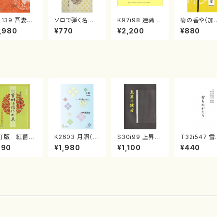
4139 吾妻獅
ソロで弾く名曲
K97i98 連禱 :
菊の香や（加
《箏曲楽譜》
集 クリスマス・
2台ピアノのため
古呂庵一泉/
,980
¥770
¥2,200
¥880
箏/宮城道雄
イブ／恋人がサ
の（2 Pianos /
譜）
・宮城宗家監
ンタクロース(
菊池 幸夫 / 楽
/箏曲古典楽
箏独奏 /大平
譜）
）
光美 編曲/楽
譜）
訂版 紅薔
K2603 月照（17
S30i99 上昇の
T32i547 雪
/ひばり(/宮城
絃ソロ/川崎絵都
彼方（箏2，17/沢
のがたり（尺八
990
¥1,980
¥1,100
¥440
雄/楽譜）
夫/楽譜）
井比河流/楽譜）
沢井忠夫/楽
都山流公刊
曲番:2256