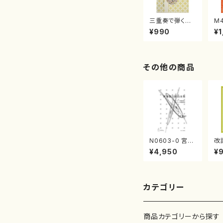
三重奏で弾く名
M
曲集 クリスマ
子
¥990
¥1
スメドレー( 箏
（
2/大平光美 編
著
曲/楽譜）
修
譜
その他の商品
N0603-0 宮澤
改
賢治歌曲全集
薇
¥4,950
¥
（歌，ピアノ/中村
道
節也/楽譜）
カテゴリー
商品カテゴリーから探す