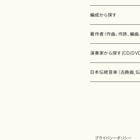
楽譜
編成から探す
書籍
邦楽器
著作者（作曲、作詩、編曲
書籍
箏・琴（ソロ）
CD・DVD
合唱
あ行
演奏家から探す(CD/DV
テキストブック
箏・琴（合奏）
混声合唱
青木省三(アオキ ショウゾウ)
チケット
歌・声
か行
邦楽（箏、三味線、尺八等
日本伝統音楽（古典曲,
事典
三味線（ソロ）
女声合唱
青島広志（アオシマ ヒロシ）
ソプラノ
梯郁夫(カケハシ イクオ)
アルメリア（箏）
雑誌
洋楽器（鍵盤楽器）
さ行
声楽家・合唱団・朗読等
地歌箏曲（箏古典楽譜）
詩集
三味線（合奏）
男声合唱
秋山健治(アキヤマ ケンジ）
アルト
蔭山滸山(カゲヤマ キョザン)
石川高（笙）
邦楽ジャーナル
ピアノ（ソロ）
斉藤松声(サイトウ ショウセイ
應和惠子（声楽・ソプラノ）
宮城道雄（宮城宗家監修）
レコード
洋楽器（弦楽器）
た行
洋楽-鍵盤楽器（ピアノ、
地歌箏曲（三絃古典楽
尺八（ソロ）
児童合唱
秋山邦晴(アキヤマ クニハル)
テノール
景山伸夫(カゲヤマ ノブオ)
伊藤まなみ（箏）
ピアノ（連弾）
斎藤武（サイトウ タケシ）
栗友会女声アンサンブル（合
バイオリン（ソロ）
平良伊津美(タイラ イツミ)
マリーン・ファン・ニューケルケ
宮城道雄（宮城宗家監修）
雑貨・アクセサリー
洋楽器（木管楽器）
な行
洋楽-弦楽器（バイオリン
長唄青柳楽譜（唄、三味
プライバシーポリシー