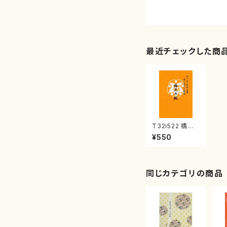
最近チェックした商
T32i522 橋立
の眺（尺八/伊藤
¥550
霊燿/楽譜）都山
流公刊楽譜曲番:
2231
同じカテゴリの商品