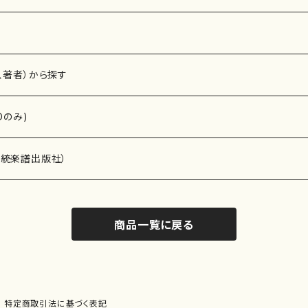
、著者）から探す
Dのみ)
）演奏家
伝統楽譜出版社）
商品一覧に戻る
)
オルガン等）演奏家
譜）
唱・女声合唱）
ン（ピアノ）
、ギター等）演奏家
線楽譜）
特定商取引法に基づく表記