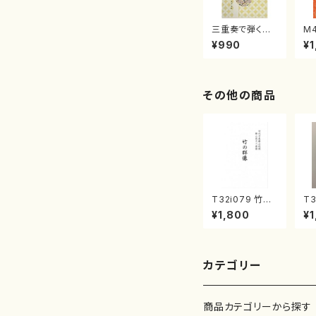
三重奏で弾く名
M
曲集 クリスマ
子
¥990
¥1
スメドレー( 箏
（
2/大平光美 編
著
曲/楽譜）
修
譜
その他の商品
T32i079 竹の
T3
群像（尺八/初代
が
¥1,800
¥1
山本邦山/尺八/
森
都山式譜）都山
山
流公刊楽譜曲番:
番
528
カテゴリー
商品カテゴリーから探す