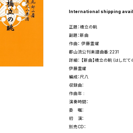
International shipping avai
正題：橋立の眺
副題：新曲
作曲： 伊藤霊燿
都山流公刊楽譜曲番:2231
詳細： 【新曲】橋立の眺（はしだ
伊藤霊燿
編成：尺八
収録曲：
作曲年 :
演奏時間：
委 嘱：
初 演：
別売CD：