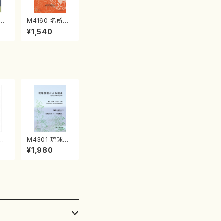
江
M4160 名所土
産《箏曲楽譜》
¥1,540
（箏/宮城喜代
子・宮城数江著・
宮城宗家監修/
箏曲古典楽譜）
祭礼
M4301 琉球民
星田
謡による組曲
¥1,980
都山
（箏/牧野由多可
番:
作曲/宮城喜代
子・宮城数江著/
箏曲楽譜）