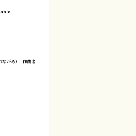
lable
てのながめ） 作曲者