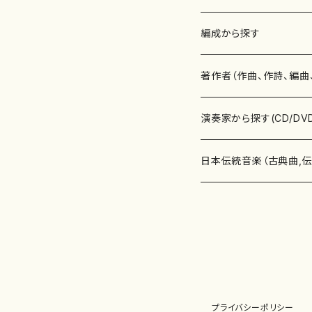
楽譜
編成から探す
書籍
邦楽器
著作者（作曲、作詩、編曲
書籍
箏・琴（ソロ）
CD・DVD
合唱
あ行
演奏家から探す(CD/DV
テキストブック
箏・琴（合奏）
混声合唱
青木省三(アオキ ショウゾウ)
チケット
歌・声
か行
邦楽（箏、三味線、尺八等
日本伝統音楽（古典曲,
事典
三味線（ソロ）
女声合唱
青島広志（アオシマ ヒロシ）
ソプラノ
梯郁夫(カケハシ イクオ)
アルメリア（箏）
雑誌
洋楽器（鍵盤楽器）
さ行
声楽家・合唱団・朗読等
地歌箏曲（箏古典楽譜）
詩集
三味線（合奏）
男声合唱
秋山健治(アキヤマ ケンジ）
アルト
蔭山滸山(カゲヤマ キョザン)
石川高（笙）
邦楽ジャーナル
ピアノ（ソロ）
斉藤松声(サイトウ ショウセイ
應和惠子（声楽・ソプラノ）
宮城道雄（宮城宗家監修）
レコード
洋楽器（弦楽器）
た行
洋楽-鍵盤楽器（ピアノ、
地歌箏曲（三絃古典楽
尺八（ソロ）
児童合唱
秋山邦晴(アキヤマ クニハル)
テノール
景山伸夫(カゲヤマ ノブオ)
伊藤まなみ（箏）
ピアノ（連弾）
斎藤武（サイトウ タケシ）
栗友会女声アンサンブル（合
バイオリン（ソロ）
平良伊津美(タイラ イツミ)
マリーン・ファン・ニューケルケ
宮城道雄（宮城宗家監修）
雑貨・アクセサリー
洋楽器（木管楽器）
な行
洋楽-弦楽器（バイオリン
長唄青柳楽譜（唄、三味
プライバシーポリシー