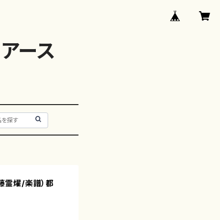
アース
伊藤霊燿/楽譜）都