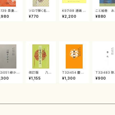
4139 吾妻獅
ソロで弾く名曲
K97i98 連禱 :
こと絵巻 お
《箏曲楽譜》
集 クリスマス・
2台ピアノのため
戸日本橋
,980
¥770
¥2,200
¥880
箏/宮城道雄
イブ／恋人がサ
の（2 Pianos /
・宮城宗家監
ンタクロース(
菊池 幸夫 / 楽
/箏曲古典楽
箏独奏 /大平
譜）
）
光美 編曲/楽
譜）
2i051 緑か
改訂版 八千
T32i454 慶祝
T32i483 
やく（尺八/金
代獅子編曲
調（尺八/久本玄
（尺八/初代 
,300
¥1,155
¥1,300
¥900
高山/楽譜）都
（編曲八千代獅
智/楽譜）都山流
一山/楽譜）
流公刊楽譜曲
子）(/宮城道雄/
公刊楽譜曲番:2
流公刊楽譜曲
：50
楽譜）
161
2191