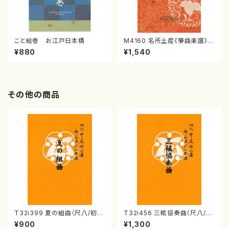
こと絵巻 お江戸日本橋
M4160 名所土産《箏曲楽譜》
（箏/宮城喜代子・宮城数江著・
¥880
¥1,540
宮城宗家監修/箏曲古典楽譜）
その他の商品
T32i399 夏の組曲（尺八/初代
T32i456 三絃協奏曲（尺八/中
山川園松/楽譜）都山流公刊楽譜
能島欣一/楽譜）都山流公刊楽譜
¥900
¥1,300
曲番:2104
曲番:2164