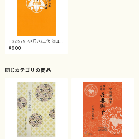
T32i529 円（尺八/二代 池田静
山/楽譜）都山流公刊楽譜曲番:2
¥900
238
同じカテゴリの商品