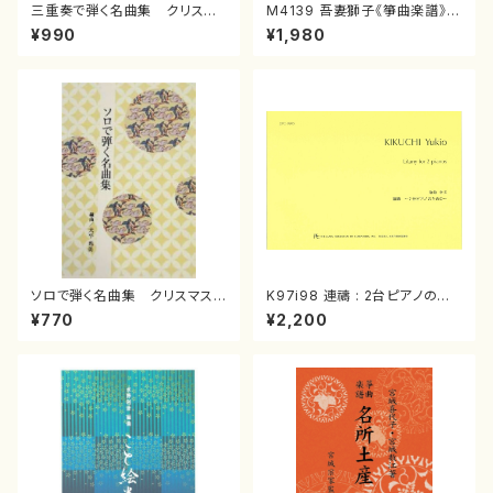
三重奏で弾く名曲集 クリスマ
M4139 吾妻獅子《箏曲楽譜》
スメドレー( 箏2/大平光美 編
（箏/宮城道雄著・宮城宗家監修/
¥990
¥1,980
曲/楽譜）
箏曲古典楽譜）
ソロで弾く名曲集 クリスマス・
K97i98 連禱 : 2台ピアノのた
イブ／恋人がサンタクロース(
めの（2 Pianos / 菊池 幸夫 /
¥770
¥2,200
箏独奏 /大平光美 編曲/楽
楽譜）
譜）