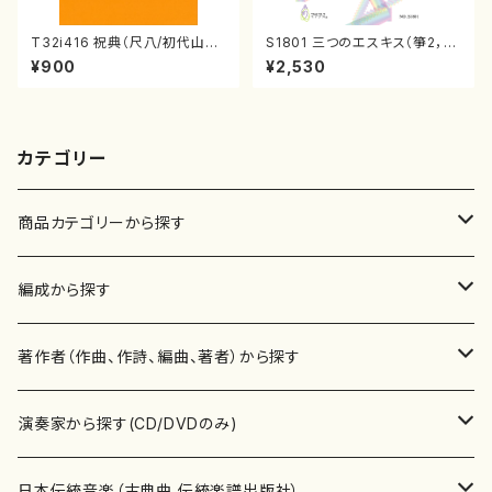
T32i416 祝典（尺八/初代山川
S1801 三つのエスキス（箏2，1
園松/楽譜）都山流公刊楽譜曲
7/清水 脩/楽譜）
¥900
¥2,530
番:2121
カテゴリー
商品カテゴリーから探す
楽譜
編成から探す
書籍
邦楽器
著作者（作曲、作詩、編曲、著者）から探す
書籍
箏・琴（ソロ）
CD・DVD
合唱
あ行
演奏家から探す(CD/DVDのみ)
テキストブック
箏・琴（合奏）
混声合唱
青木省三(アオキ ショウゾウ)
チケット
歌・声
か行
邦楽（箏、三味線、尺八等）演奏家
日本伝統音楽（古典曲,伝統楽譜出版社）