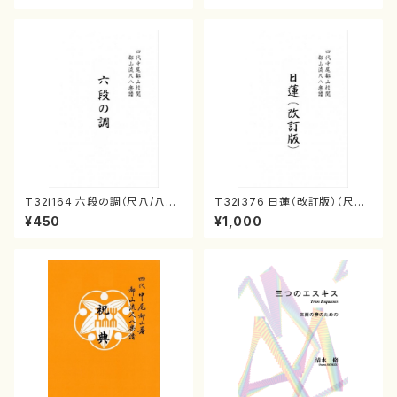
T32i164 六段の調（尺八/八橋
T32i376 日蓮（改訂版）（尺八/
検校/楽譜）都山流公刊楽譜曲
宮城道雄/楽譜）都山流公刊楽譜
¥450
¥1,000
番:1016
曲番:2081