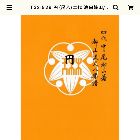
T32i529 円（尺八/二代 池田静山/楽
譜）都山流公刊楽譜曲番:2238 | mo
therearth