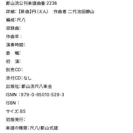
都山流公刊楽譜曲番:2238
詳細： 【新曲】円（えん） 作曲者 二代池田静山
編成：尺八
収録曲：
作曲年 :
演奏時間：
委 嘱：
初 演：
別売CD：
添付CD：なし
出版社：都山流尺八楽会
ISMN ：979-0-65010-529-3
ISBN ：
サイズ：B5
初版発行：
楽譜の種類：尺八/都山式譜