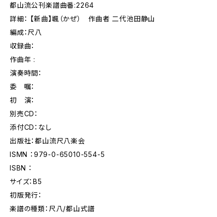
都山流公刊楽譜曲番:2264
詳細： 【新曲】颯（かぜ） 作曲者 二代池田静山
編成：尺八
収録曲：
作曲年 :
演奏時間：
委 嘱：
初 演：
別売CD：
添付CD：なし
出版社：都山流尺八楽会
ISMN ：979-0-65010-554-5
ISBN ：
サイズ：B5
初版発行：
楽譜の種類：尺八/都山式譜