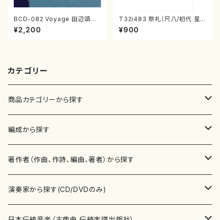
BCD-082 Voyage 田辺頌山
T32i483 祭礼（尺八/初代 星
の演奏によるマーティン・リーガ
田一山/楽譜）都山流公刊楽譜曲
¥2,200
¥900
ン尺八作品集（田辺頌山/マーテ
番:2191
ィン・リーガン/CD）
カテゴリー
商品カテゴリーから探す
楽譜
編成から探す
書籍
邦楽器
著作者（作曲、作詩、編曲、著者）から探す
書籍
箏・琴（ソロ）
CD・DVD
合唱
あ行
演奏家から探す(CD/DVDのみ)
テキストブック
箏・琴（合奏）
混声合唱
青木省三(アオキ ショウゾウ)
チケット
歌・声
か行
邦楽（箏、三味線、尺八等）演奏家
日本伝統音楽（古典曲,伝統楽譜出版社）