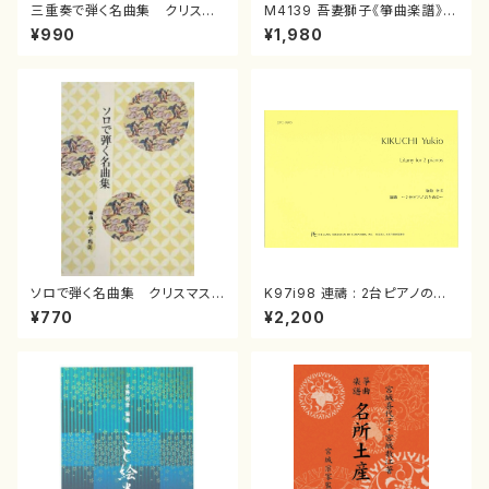
三重奏で弾く名曲集 クリスマ
M4139 吾妻獅子《箏曲楽譜》
スメドレー( 箏2/大平光美 編
（箏/宮城道雄著・宮城宗家監修/
¥990
¥1,980
曲/楽譜）
箏曲古典楽譜）
ソロで弾く名曲集 クリスマス・
K97i98 連禱 : 2台ピアノのた
イブ／恋人がサンタクロース(
めの（2 Pianos / 菊池 幸夫 /
¥770
¥2,200
箏独奏 /大平光美 編曲/楽
楽譜）
譜）