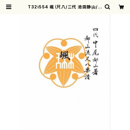
T32i554 颯（尺八/二代 池田静山/楽
譜）都山流公刊楽譜曲番:2264 | mo
therearth