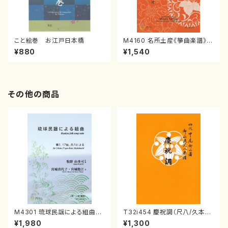
こと絵巻 お江戸日本橋
M4160 名所土産《箏曲楽譜》
（箏/宮城喜代子・宮城数江著・
¥880
¥1,540
宮城宗家監修/箏曲古典楽譜）
その他の商品
M4301 琉球民謡による組曲
T32i454 慶祝調（尺八/久本玄
（箏/牧野由多可作曲/宮城喜代
智/楽譜）都山流公刊楽譜曲番:2
¥1,980
¥1,300
子・宮城数江著/箏曲楽譜）
161