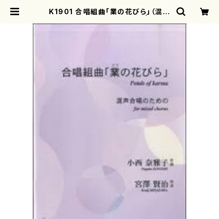
K1901 合唱組曲「業の花びら」（混声
合唱，ピアノ/夏田昌和/楽譜） | moth
erearth