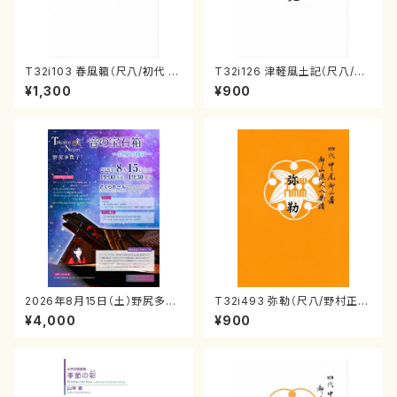
T32i103 春風籟（尺八/初代 石
T32i126 津軽風土記（尺八/野
垣征山/尺八/都山式譜）都山流
村峰山/尺八/都山式譜）都山流
¥1,300
¥900
公刊楽譜曲番:552
公刊楽譜曲番:575
2026年8月15日（土）野尻多佳
T32i493 弥勒（尺八/野村正
子ピアノリサイタル 音の宝石
峰/楽譜）都山流公刊楽譜曲番:2
¥4,000
¥900
箱チケット一般
202