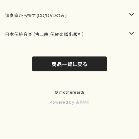
書籍
箏・琴（ソロ）
CD・DVD
合唱
あ行
演奏家から探す(CD/DVDのみ)
テキストブック
箏・琴（合奏）
混声合唱
青木省三(アオキ ショウゾウ)
チケット
歌・声
か行
邦楽（箏、三味線、尺八等）演奏家
日本伝統音楽（古典曲,伝統楽譜出版社）
事典
三味線（ソロ）
女声合唱
青島広志（アオシマ ヒロシ）
ソプラノ
梯郁夫(カケハシ イクオ)
アルメリア（箏）
雑誌
洋楽器（鍵盤楽器）
さ行
声楽家・合唱団・朗読等
地歌箏曲（箏古典楽譜）
商品一覧に戻る
詩集
三味線（合奏）
男声合唱
秋山健治(アキヤマ ケンジ）
アルト
蔭山滸山(カゲヤマ キョザン)
石川高（笙）
邦楽ジャーナル
ピアノ（ソロ）
斉藤松声(サイトウ ショウセイ)
應和惠子（声楽・ソプラノ）
宮城道雄（宮城宗家監修）
レコード
洋楽器（弦楽器）
た行
洋楽-鍵盤楽器（ピアノ、オルガン等）演奏家
地歌箏曲（三絃古典楽譜）
尺八（ソロ）
児童合唱
秋山邦晴(アキヤマ クニハル)
テノール
景山伸夫(カゲヤマ ノブオ)
伊藤まなみ（箏）
ピアノ（連弾）
斎藤武（サイトウ タケシ）
栗友会女声アンサンブル（合唱・女声合唱）
バイオリン（ソロ）
平良伊津美(タイラ イツミ)
マリーン・ファン・ニューケルケン（ピアノ）
宮城道雄（宮城宗家監修）
雑貨・アクセサリー
洋楽器（木管楽器）
な行
洋楽-弦楽器（バイオリン、ギター等）演奏家
長唄青柳楽譜（唄、三味線楽譜）
© motherearth
Powered by
尺八（合奏）
朗読・語り
芥川也寸志（アクタガワ ヤスシ）
バリトン
葛西聖憲(カサイ マサノリ)
浦上恵子（箏）
ピアノ（合奏）
斎藤友子(サイトウ トモコ)
川口聖加（声楽・ソプラノ）
バイオリン（合奏）
田頭優子(タガシラ ユウコ)
赤城眞理（ピアノ）
フルート（ピッコロを含む）（ソロ）
内藤 明美(ナイトウ アケミ)
戸澤哲夫（バイオリン）
杵屋彌之介(青柳茂三）
用具
洋楽器（金管楽器）
は行
洋楽-木管楽器（フルート、クラリネット等）演奏家
尺八（古典楽譜、伝統楽譜出版社）
邦楽大合奏
歌曲
芦垣美穂(アシガキ ミホ)
バス
片桐朋子(カタギリ トモコ)
小笠原夏美（箏）
オルガン
佐伯圭子(サエキ ケイコ)
平野忠彦（声楽・バリトン）
ビオラ
高野喜長(タカノ キチョウ)
青柳晋（ピアノ）
フルート（ピッコロを含む）（合奏）
永井薫(ナガイ カオル）
工藤真菜（バイオリン）
トランペット
萩原正吟(ハギワラ セイギン)
河村利夫（サクソフォン）
都山楽会楽譜
洋楽器（打楽器）
ま行
洋楽-打楽器（パーカッション、マリンバ等）演奏者
篠笛