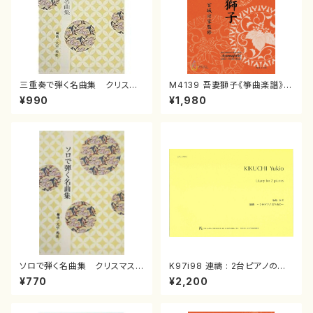
三重奏で弾く名曲集 クリスマ
M4139 吾妻獅子《箏曲楽譜》
スメドレー( 箏2/大平光美 編
（箏/宮城道雄著・宮城宗家監修/
¥990
¥1,980
曲/楽譜）
箏曲古典楽譜）
ソロで弾く名曲集 クリスマス・
K97i98 連禱 : 2台ピアノのた
イブ／恋人がサンタクロース(
めの（2 Pianos / 菊池 幸夫 /
¥770
¥2,200
箏独奏 /大平光美 編曲/楽
楽譜）
譜）