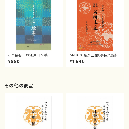
こと絵巻 お江戸日本橋
M4160 名所土産《箏曲楽譜》
（箏/宮城喜代子・宮城数江著・
¥880
¥1,540
宮城宗家監修/箏曲古典楽譜）
その他の商品