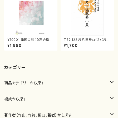
Y10001 季節の彩（女声合唱、
T32i122 尺八協奏曲（２）（尺
ピアノ/山岸徹/楽譜）
八/二代 山本邦山/尺八/都山式
¥1,980
¥1,700
譜）都山流公刊楽譜曲番:571
カテゴリー
商品カテゴリーから探す
楽譜
編成から探す
書籍
邦楽器
著作者（作曲、作詩、編曲、著者）から探す