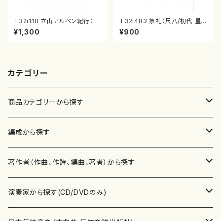
T32i110 立山アルペン紀行（尺
T32i483 祭礼（尺八/初代 星
八/初代 石垣征山/尺八/都山式
田一山/楽譜）都山流公刊楽譜曲
¥1,300
¥900
譜）都山流公刊楽譜曲番:559
番:2191
カテゴリー
商品カテゴリーから探す
楽譜
編成から探す
書籍
邦楽器
著作者（作曲、作詩、編曲、著者）から探す
書籍
箏・琴（ソロ）
CD・DVD
合唱
あ行
演奏家から探す(CD/DVDのみ)
テキストブック
箏・琴（合奏）
混声合唱
青木省三(アオキ ショウゾウ)