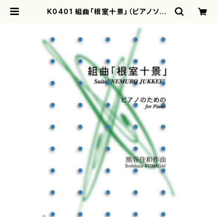
K0401 組曲「根室十景」（ピアノソロ/
熊谷佳和/楽譜） | motherearth