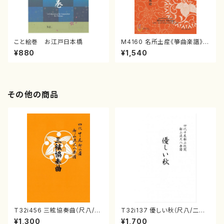
こと絵巻 お江戸日本橋
M4160 名所土産《箏曲楽譜》
（箏/宮城喜代子・宮城数江著・
¥880
¥1,540
宮城宗家監修/箏曲古典楽譜）
その他の商品
T32i456 三絃協奏曲（尺八/中
T32i137 優しい秋（尺八/二代
能島欣一/楽譜）都山流公刊楽譜
山本邦山/尺八/都山式譜）都山
¥1,300
¥1,700