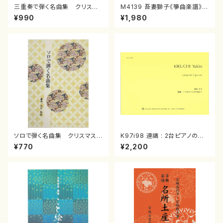
三重奏で弾く名曲集 クリスマ
M4139 吾妻獅子《箏曲楽譜》
スメドレー( 箏2/大平光美 編
（箏/宮城道雄著・宮城宗家監修/
¥990
¥1,980
曲/楽譜）
箏曲古典楽譜）
ソロで弾く名曲集 クリスマス・
K97i98 連禱 : 2台ピアノのた
イブ／恋人がサンタクロース(
めの（2 Pianos / 菊池 幸夫 /
¥770
¥2,200
箏独奏 /大平光美 編曲/楽
楽譜）
譜）