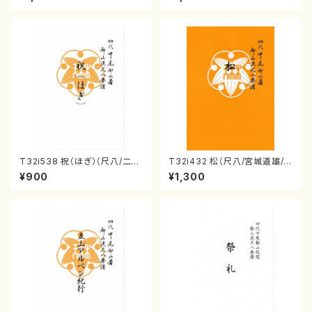
曲番:2164
流公刊楽譜曲番:586
T32i538 祝（ほぎ）（尺八/二代
T32i432 松（尺八/宮城道雄/
池田静山/楽譜）都山流公刊楽譜
楽譜）都山流公刊楽譜曲番:213
¥900
¥1,300
曲番:2247
8