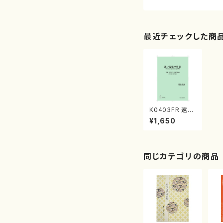
最近チェックした商
K0403FR 遠い
記憶の情景（フル
¥1,650
ート，ピアノ/熊谷
佳和/楽譜）
同じカテゴリの商品