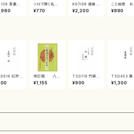
4139 吾妻獅
ソロで弾く名曲
K97i98 連禱 :
こと絵巻 お
《箏曲楽譜》
集 クリスマス・
2台ピアノのため
戸日本橋
,980
¥770
¥2,200
¥880
箏/宮城道雄
イブ／恋人がサ
の（2 Pianos /
・宮城宗家監
ンタクロース(
菊池 幸夫 / 楽
/箏曲古典楽
箏独奏 /大平
譜）
）
光美 編曲/楽
譜）
2i516 石狩
改訂版 八千
T32i119 竹韻 V
T32i453 
 秋（尺八/唯是
代獅子編曲
OL2 ～嵯峨野
楽（尺八/宮
800
¥1,155
¥900
¥1,300
一/楽譜）都山
（編曲八千代獅
遊歩～（尺八/野
雄/楽譜）都
:2225
子）(/宮城道雄/
村峰山/尺八/都
公刊楽譜曲番
楽譜）
山式譜）都山流
160
公刊楽譜曲番:5
68