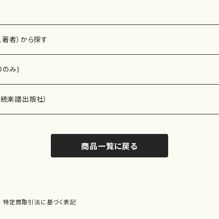
、著者）から探す
Dのみ)
）演奏家
伝統楽譜出版社）
商品一覧に戻る
)
オルガン等）演奏家
譜）
唱・女声合唱）
ン（ピアノ）
、ギター等）演奏家
線楽譜）
特定商取引法に基づく表記
シ）
ロ）
、クラリネット等）演奏家
譜出版社）