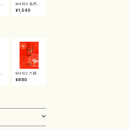
江
M4160 名所土
産《箏曲楽譜》
¥1,540
（箏/宮城喜代
子・宮城数江著・
宮城宗家監修/
箏曲古典楽譜）
春陽
M4102 六段の
城道
調 雲井六段
¥880
山流
（箏/宮城道雄
:2
著・宮城宗家監
修/箏曲古典楽
譜）