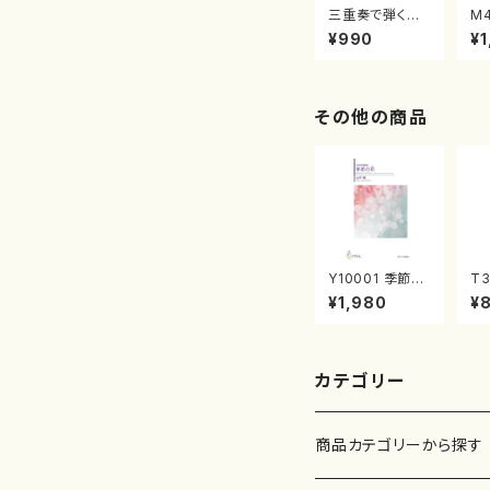
三重奏で弾く名
M
曲集 クリスマ
子
¥990
¥1
スメドレー( 箏
（
2/大平光美 編
著
曲/楽譜）
修
譜
その他の商品
Y10001 季節の
T3
彩（女声合唱、ピ
川
¥1,980
¥
アノ/山岸徹/楽
震
譜）
no
カテゴリー
商品カテゴリーから探す