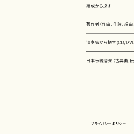
楽譜
編成から探す
書籍
邦楽器
著作者（作曲、作詩、編曲
書籍
箏・琴（ソロ）
CD・DVD
合唱
あ行
演奏家から探す(CD/DV
テキストブック
箏・琴（合奏）
混声合唱
青木省三(アオキ ショウゾウ)
チケット
歌・声
か行
邦楽（箏、三味線、尺八等
日本伝統音楽（古典曲,
事典
三味線（ソロ）
女声合唱
青島広志（アオシマ ヒロシ）
ソプラノ
梯郁夫(カケハシ イクオ)
アルメリア（箏）
雑誌
洋楽器（鍵盤楽器）
さ行
声楽家・合唱団・朗読等
地歌箏曲（箏古典楽譜）
詩集
三味線（合奏）
男声合唱
秋山健治(アキヤマ ケンジ）
アルト
蔭山滸山(カゲヤマ キョザン)
石川高（笙）
邦楽ジャーナル
ピアノ（ソロ）
斉藤松声(サイトウ ショウセイ
應和惠子（声楽・ソプラノ）
宮城道雄（宮城宗家監修）
レコード
洋楽器（弦楽器）
た行
洋楽-鍵盤楽器（ピアノ、
地歌箏曲（三絃古典楽
尺八（ソロ）
児童合唱
秋山邦晴(アキヤマ クニハル)
テノール
景山伸夫(カゲヤマ ノブオ)
伊藤まなみ（箏）
ピアノ（連弾）
斎藤武（サイトウ タケシ）
栗友会女声アンサンブル（合
バイオリン（ソロ）
平良伊津美(タイラ イツミ)
マリーン・ファン・ニューケルケ
宮城道雄（宮城宗家監修）
雑貨・アクセサリー
洋楽器（木管楽器）
な行
洋楽-弦楽器（バイオリン
長唄青柳楽譜（唄、三味
プライバシーポリシー
尺八（合奏）
朗読・語り
芥川也寸志（アクタガワ ヤス
バリトン
葛西聖憲(カサイ マサノリ)
浦上恵子（箏）
ピアノ（合奏）
斎藤友子(サイトウ トモコ)
川口聖加（声楽・ソプラノ）
バイオリン（合奏）
田頭優子(タガシラ ユウコ)
赤城眞理（ピアノ）
フルート（ピッコロを含む）（ソ
内藤 明美(ナイトウ アケミ)
戸澤哲夫（バイオリン）
杵屋彌之介(青柳茂三）
用具
洋楽器（金管楽器）
は行
洋楽-木管楽器（フルート
尺八（古典楽譜、伝統楽