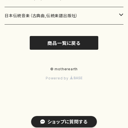
テキストブック
箏・琴（合奏）
混声合唱
青木省三(アオキ ショウゾウ)
チケット
歌・声
か行
邦楽（箏、三味線、尺八等）演奏家
日本伝統音楽（古典曲,伝統楽譜出版社）
事典
三味線（ソロ）
女声合唱
青島広志（アオシマ ヒロシ）
ソプラノ
梯郁夫(カケハシ イクオ)
アルメリア（箏）
雑誌
洋楽器（鍵盤楽器）
さ行
声楽家・合唱団・朗読等
地歌箏曲（箏古典楽譜）
商品一覧に戻る
詩集
三味線（合奏）
男声合唱
秋山健治(アキヤマ ケンジ）
アルト
蔭山滸山(カゲヤマ キョザン)
石川高（笙）
邦楽ジャーナル
ピアノ（ソロ）
斉藤松声(サイトウ ショウセイ)
應和惠子（声楽・ソプラノ）
宮城道雄（宮城宗家監修）
レコード
洋楽器（弦楽器）
た行
洋楽-鍵盤楽器（ピアノ、オルガン等）演奏家
地歌箏曲（三絃古典楽譜）
尺八（ソロ）
児童合唱
秋山邦晴(アキヤマ クニハル)
テノール
景山伸夫(カゲヤマ ノブオ)
伊藤まなみ（箏）
ピアノ（連弾）
斎藤武（サイトウ タケシ）
栗友会女声アンサンブル（合唱・女声合唱）
バイオリン（ソロ）
平良伊津美(タイラ イツミ)
マリーン・ファン・ニューケルケン（ピアノ）
宮城道雄（宮城宗家監修）
雑貨・アクセサリー
洋楽器（木管楽器）
な行
洋楽-弦楽器（バイオリン、ギター等）演奏家
長唄青柳楽譜（唄、三味線楽譜）
© motherearth
Powered by
尺八（合奏）
朗読・語り
芥川也寸志（アクタガワ ヤスシ）
バリトン
葛西聖憲(カサイ マサノリ)
浦上恵子（箏）
ピアノ（合奏）
斎藤友子(サイトウ トモコ)
川口聖加（声楽・ソプラノ）
バイオリン（合奏）
田頭優子(タガシラ ユウコ)
赤城眞理（ピアノ）
フルート（ピッコロを含む）（ソロ）
内藤 明美(ナイトウ アケミ)
戸澤哲夫（バイオリン）
杵屋彌之介(青柳茂三）
用具
洋楽器（金管楽器）
は行
洋楽-木管楽器（フルート、クラリネット等）演奏家
尺八（古典楽譜、伝統楽譜出版社）
邦楽大合奏
歌曲
芦垣美穂(アシガキ ミホ)
バス
片桐朋子(カタギリ トモコ)
小笠原夏美（箏）
オルガン
佐伯圭子(サエキ ケイコ)
平野忠彦（声楽・バリトン）
ビオラ
高野喜長(タカノ キチョウ)
青柳晋（ピアノ）
フルート（ピッコロを含む）（合奏）
永井薫(ナガイ カオル）
工藤真菜（バイオリン）
トランペット
萩原正吟(ハギワラ セイギン)
河村利夫（サクソフォン）
都山楽会楽譜
洋楽器（打楽器）
ま行
洋楽-打楽器（パーカッション、マリンバ等）演奏者
篠笛
ドロシー・アシュビー
その他（声域を指定しない歌など）
かただときこ(カタダ トキコ）
大久保智子（箏）
アコーディオン
坂井情二(サカイ ジョウジ)
河内紀恵（声楽・ソプラノ）
チェロ
高野検校(タカノ ケンギョウ)
伊沢長俊（オルガン）
クラリネット
永井ますみ(ナガイ マスミ）
松本克己（バイオリン）
ホルン
朴守賢(パク スヒョン)
板倉稔（クラリネット）
石垣 征山
マリンバ
セルドン・マイヤーズ
上野信一（パーカッション）
洋楽器（大編成）
や行
洋楽-大編成(オーケストラ、吹奏楽)楽団
ショップに質問する
笙・篳篥