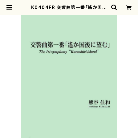
K0404FR 交響曲第一番「遙か国後
に望む」（オーケストラ/熊谷佳和/楽
譜） | motherearth