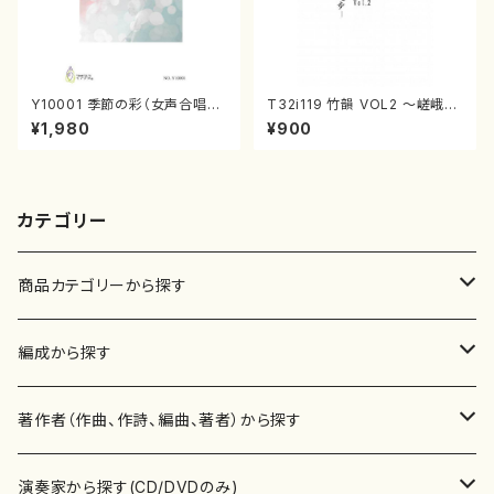
Y10001 季節の彩（女声合唱、
T32i119 竹韻 VOL2 ～嵯峨野
ピアノ/山岸徹/楽譜）
遊歩～（尺八/野村峰山/尺八/都
¥1,980
¥900
山式譜）都山流公刊楽譜曲番:5
68
カテゴリー
商品カテゴリーから探す
楽譜
編成から探す
書籍
邦楽器
著作者（作曲、作詩、編曲、著者）から探す
書籍
箏・琴（ソロ）
CD・DVD
合唱
あ行
演奏家から探す(CD/DVDのみ)