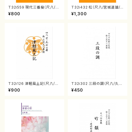
T32i559 現代三番叟（尺八/杵
T32i432 松（尺八/宮城道雄/
屋正邦/楽譜）都山流公刊楽譜曲
楽譜）都山流公刊楽譜曲番:213
¥800
¥1,300
番:2269
8
T32i126 津軽風土記（尺八/野
T32i302 三段の調（尺八/久本
村峰山/尺八/都山式譜）都山流
玄智/楽譜）都山no:2003
¥900
¥450
公刊楽譜曲番:575