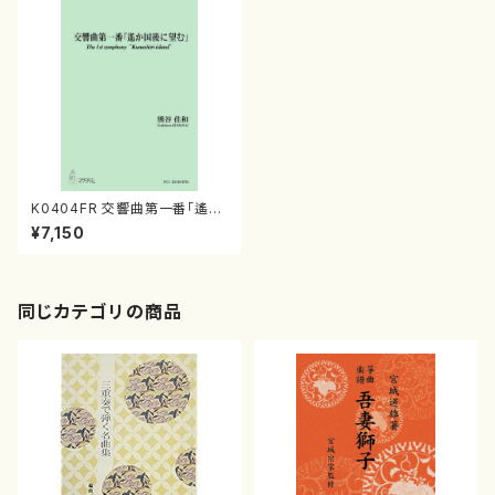
K0404FR 交響曲第一番「遙か
国後に望む」（オーケストラ/熊谷
¥7,150
佳和/楽譜）
同じカテゴリの商品