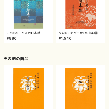
こと絵巻 お江戸日本橋
M4160 名所土産《箏曲楽譜》
（箏/宮城喜代子・宮城数江著・
¥880
¥1,540
宮城宗家監修/箏曲古典楽譜）
その他の商品