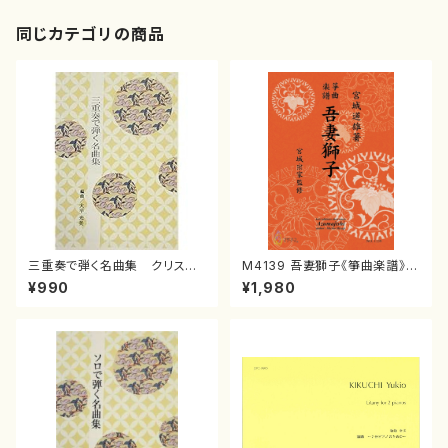
同じカテゴリの商品
三重奏で弾く名曲集 クリスマ
M4139 吾妻獅子《箏曲楽譜》
スメドレー( 箏2/大平光美 編
（箏/宮城道雄著・宮城宗家監修/
¥990
¥1,980
曲/楽譜）
箏曲古典楽譜）