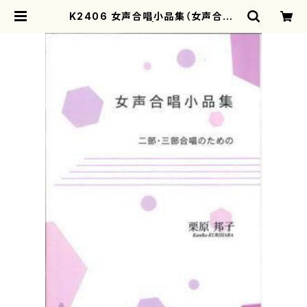
K2406 女声合唱小品集（女声合唱/
栗原邦子/楽譜） | motherearth