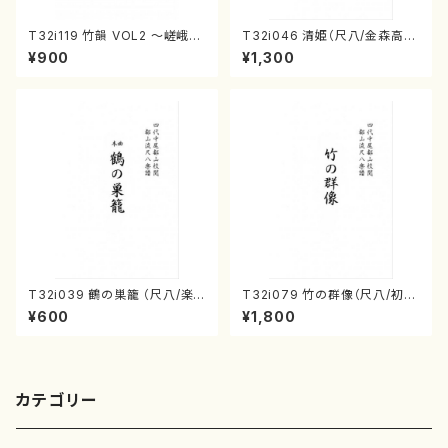
T32i119 竹韻 VOL2 ～嵯峨野
T32i046 清姫（尺八/金森高
遊歩～（尺八/野村峰山/尺八/都
山/楽譜）都山流公刊楽譜曲番：
¥900
¥1,300
山式譜）都山流公刊楽譜曲番:5
45
68
T32i039 鶴の巣籠 （尺八/楽
T32i079 竹の群像（尺八/初代
譜）都山no.38
山本邦山/尺八/都山式譜）都山
¥600
¥1,800
流公刊楽譜曲番:528
カテゴリー