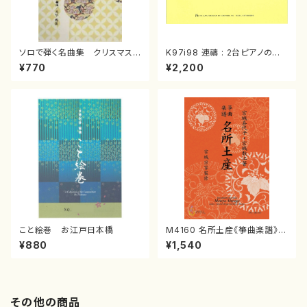
ソロで弾く名曲集 クリスマス・
K97i98 連禱 : 2台ピアノのた
イブ／恋人がサンタクロース(
めの（2 Pianos / 菊池 幸夫 /
¥770
¥2,200
箏独奏 /大平光美 編曲/楽
楽譜）
譜）
こと絵巻 お江戸日本橋
M4160 名所土産《箏曲楽譜》
（箏/宮城喜代子・宮城数江著・
¥880
¥1,540
宮城宗家監修/箏曲古典楽譜）
その他の商品