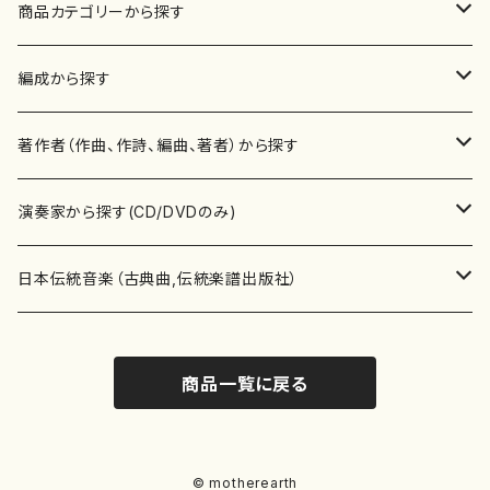
商品カテゴリーから探す
楽譜
編成から探す
書籍
邦楽器
著作者（作曲、作詩、編曲、著者）から探す
書籍
箏・琴（ソロ）
CD・DVD
合唱
あ行
演奏家から探す(CD/DVDのみ)
テキストブック
箏・琴（合奏）
混声合唱
青木省三(アオキ ショウゾウ)
チケット
歌・声
か行
邦楽（箏、三味線、尺八等）演奏家
日本伝統音楽（古典曲,伝統楽譜出版社）
事典
三味線（ソロ）
女声合唱
青島広志（アオシマ ヒロシ）
ソプラノ
梯郁夫(カケハシ イクオ)
アルメリア（箏）
雑誌
洋楽器（鍵盤楽器）
さ行
声楽家・合唱団・朗読等
地歌箏曲（箏古典楽譜）
商品一覧に戻る
詩集
三味線（合奏）
男声合唱
秋山健治(アキヤマ ケンジ）
アルト
蔭山滸山(カゲヤマ キョザン)
石川高（笙）
邦楽ジャーナル
ピアノ（ソロ）
斉藤松声(サイトウ ショウセイ)
應和惠子（声楽・ソプラノ）
宮城道雄（宮城宗家監修）
レコード
洋楽器（弦楽器）
た行
洋楽-鍵盤楽器（ピアノ、オルガン等）演奏家
地歌箏曲（三絃古典楽譜）
尺八（ソロ）
児童合唱
秋山邦晴(アキヤマ クニハル)
テノール
景山伸夫(カゲヤマ ノブオ)
伊藤まなみ（箏）
ピアノ（連弾）
斎藤武（サイトウ タケシ）
栗友会女声アンサンブル（合唱・女声合唱）
バイオリン（ソロ）
平良伊津美(タイラ イツミ)
マリーン・ファン・ニューケルケン（ピアノ）
宮城道雄（宮城宗家監修）
雑貨・アクセサリー
洋楽器（木管楽器）
な行
洋楽-弦楽器（バイオリン、ギター等）演奏家
長唄青柳楽譜（唄、三味線楽譜）
© motherearth