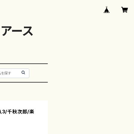
アース
八3/千秋次郎/楽