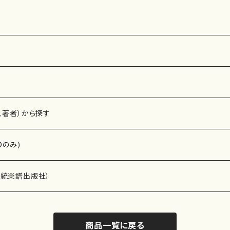
刊楽譜曲番:5
楽譜曲番:530
公刊楽譜曲番
75
、著者）から探す
Dのみ)
）演奏家
伝統楽譜出版社）
商品一覧に戻る