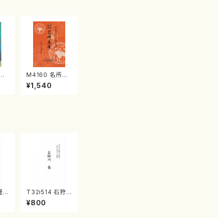
江
M4160 名所土
産《箏曲楽譜》
¥1,540
（箏/宮城喜代
子・宮城数江著・
宮城宗家監修/
箏曲古典楽譜）
軽
T32i514 石狩
/野
川 春（尺八/唯是
¥800
都
震一/楽譜）都山
流
no:2223