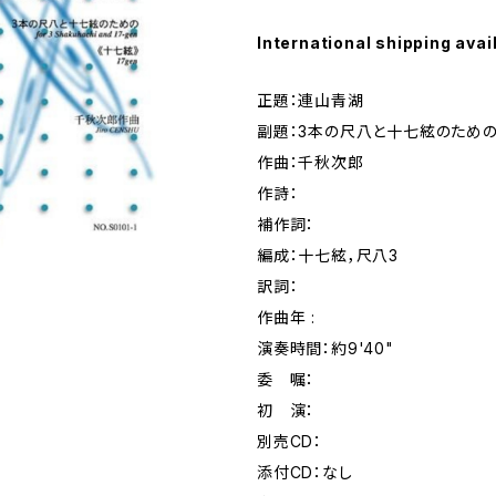
International shipping avai
正題：連山青湖
副題：3本の尺八と十七絃のため
作曲：千秋次郎
作詩：
補作詞：
編成：十七絃，尺八3
訳詞：
作曲年 :
演奏時間：約9'40"
委 嘱：
初 演：
別売CD：
添付CD：なし