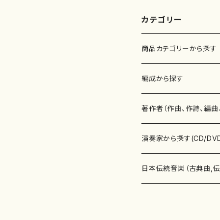
公
52
カテゴリー
商品カテゴリーから探す
楽譜
編成から探す
書籍
邦楽器
著作者（作曲、作詩、編曲
書籍
箏・琴（ソロ）
CD・DVD
合唱
あ行
演奏家から探す(CD/DV
テキストブック
箏・琴（合奏）
混声合唱
青木省三(アオキ ショウゾウ)
チケット
歌・声
か行
邦楽（箏、三味線、尺八等
日本伝統音楽（古典曲,
事典
三味線（ソロ）
女声合唱
青島広志（アオシマ ヒロシ）
ソプラノ
梯郁夫(カケハシ イクオ)
アルメリア（箏）
雑誌
洋楽器（鍵盤楽器）
さ行
声楽家・合唱団・朗読等
地歌箏曲（箏古典楽譜）