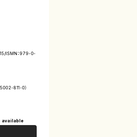
/ISMN：979-0-
5002-811-0）
 available