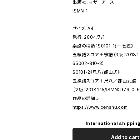
出版社：マザーアース
ISMN ：
サイズ：A4
発行：2004/7/1
楽譜の種類：S0101-1《一七絃》
五線譜スコア＋箏譜（3版：2018.1.15
65002-810-3）
S0101-2《尺八/都山式》
五線譜スコア＋尺八／都山式譜
（２版：2018.1.15/ISMN：979-0-6
作品の詳細↓
https://www.censhu.com
International shipping
Add to cart