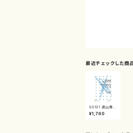
最近チェックした商
S0101 連山青湖
（十七絃，尺八3/
¥1,760
千秋次郎/楽譜）