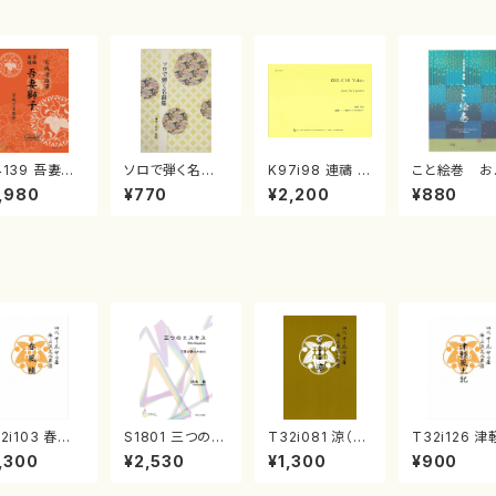
4139 吾妻獅
ソロで弾く名曲
K97i98 連禱 :
こと絵巻 お
《箏曲楽譜》
集 クリスマス・
2台ピアノのため
戸日本橋
,980
¥770
¥2,200
¥880
箏/宮城道雄
イブ／恋人がサ
の（2 Pianos /
・宮城宗家監
ンタクロース(
菊池 幸夫 / 楽
/箏曲古典楽
箏独奏 /大平
譜）
）
光美 編曲/楽
譜）
2i103 春風
S1801 三つのエ
T32i081 涼（尺
T32i126 津
（尺八/初代 石
スキス（箏2，17/
八/初代 山本邦
風土記（尺八
,300
¥2,530
¥1,300
¥900
征山/尺八/都
清水 脩/楽譜）
山/尺八/都山式
村峰山/尺八/
式譜）都山流
譜）都山流公刊
山式譜）都山