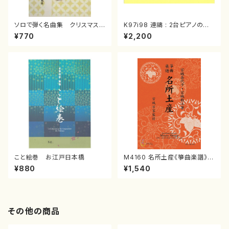
ソロで弾く名曲集 クリスマス・
K97i98 連禱 : 2台ピアノのた
イブ／恋人がサンタクロース(
めの（2 Pianos / 菊池 幸夫 /
¥770
¥2,200
箏独奏 /大平光美 編曲/楽
楽譜）
譜）
こと絵巻 お江戸日本橋
M4160 名所土産《箏曲楽譜》
（箏/宮城喜代子・宮城数江著・
¥880
¥1,540
宮城宗家監修/箏曲古典楽譜）
その他の商品