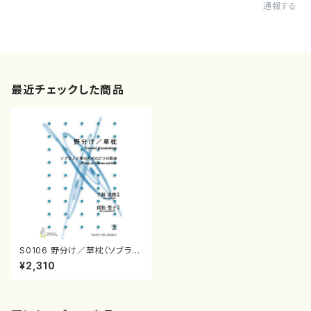
通報する
最近チェックした商品
S0106 野分け／草枕（ソプラ
ノ，箏/千秋次郎/楽譜）
¥2,310