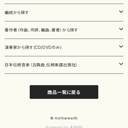
楽譜
編成から探す
書籍
邦楽器
著作者（作曲、作詩、編曲、著者）から探す
書籍
箏・琴（ソロ）
CD・DVD
合唱
あ行
演奏家から探す(CD/DVDのみ)
テキストブック
箏・琴（合奏）
混声合唱
青木省三(アオキ ショウゾウ)
チケット
歌・声
か行
邦楽（箏、三味線、尺八等）演奏家
日本伝統音楽（古典曲,伝統楽譜出版社）
事典
三味線（ソロ）
女声合唱
青島広志（アオシマ ヒロシ）
ソプラノ
梯郁夫(カケハシ イクオ)
アルメリア（箏）
雑誌
洋楽器（鍵盤楽器）
さ行
声楽家・合唱団・朗読等
地歌箏曲（箏古典楽譜）
商品一覧に戻る
詩集
三味線（合奏）
男声合唱
秋山健治(アキヤマ ケンジ）
アルト
蔭山滸山(カゲヤマ キョザン)
石川高（笙）
邦楽ジャーナル
ピアノ（ソロ）
斉藤松声(サイトウ ショウセイ)
應和惠子（声楽・ソプラノ）
宮城道雄（宮城宗家監修）
レコード
洋楽器（弦楽器）
た行
洋楽-鍵盤楽器（ピアノ、オルガン等）演奏家
地歌箏曲（三絃古典楽譜）
尺八（ソロ）
児童合唱
秋山邦晴(アキヤマ クニハル)
テノール
景山伸夫(カゲヤマ ノブオ)
伊藤まなみ（箏）
ピアノ（連弾）
斎藤武（サイトウ タケシ）
栗友会女声アンサンブル（合唱・女声合唱）
バイオリン（ソロ）
平良伊津美(タイラ イツミ)
マリーン・ファン・ニューケルケン（ピアノ）
宮城道雄（宮城宗家監修）
雑貨・アクセサリー
洋楽器（木管楽器）
な行
洋楽-弦楽器（バイオリン、ギター等）演奏家
長唄青柳楽譜（唄、三味線楽譜）
© motherearth
Powered by
尺八（合奏）