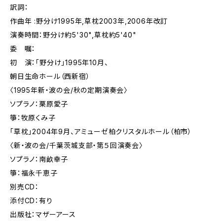
訳詞：
作曲年 :野分け1995年,草枕2003年,2006年改訂
演奏時間：野分け約5'30",草枕約5'40"
委 嘱：
初 演：「野分け」1995年10月、
朝日生命ホール（西新宿）
〈1995年新・波の会/秋の定期演奏会〉
ソプラノ：栗原愛子
箏：牧原くみ子
「草枕」2004年9月、アミューゼ柏クリスタルホール（柏市）
〈新・波の会/千葉茨城支部・第５回演奏会〉
ソプラノ：南畝幸子
箏：福永千恵子
別売CD：
添付CD：有り
出版社：マザーアース