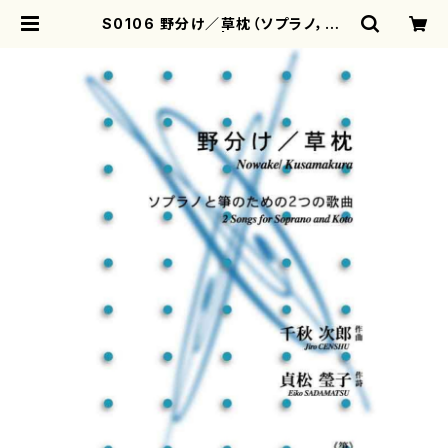
S0106 野分け／草枕（ソプラノ，箏/
千秋次郎/楽譜） | motherearth