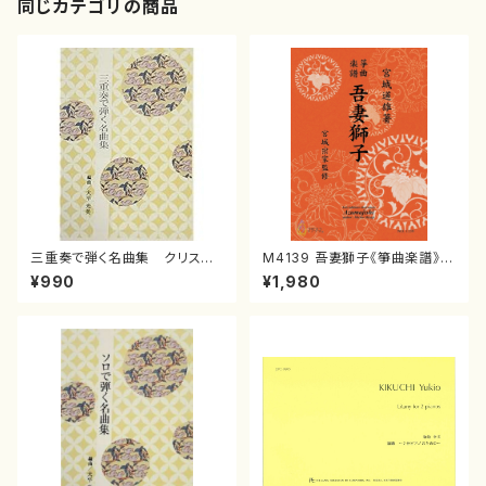
同じカテゴリの商品
三重奏で弾く名曲集 クリスマ
M4139 吾妻獅子《箏曲楽譜》
スメドレー( 箏2/大平光美 編
（箏/宮城道雄著・宮城宗家監修/
¥990
¥1,980
曲/楽譜）
箏曲古典楽譜）