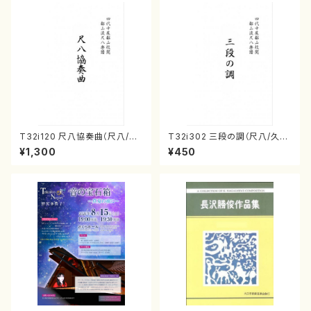
T32i120 尺八協奏曲（尺八/二
T32i302 三段の調（尺八/久本
代 山本邦山/尺八/都山式譜）都
玄智/楽譜）都山no:2003
¥1,300
¥450
山流公刊楽譜曲番:569