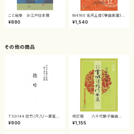
こと絵巻 お江戸日本橋
M4160 名所土産《箏曲楽譜》
（箏/宮城喜代子・宮城数江著・
¥880
¥1,540
宮城宗家監修/箏曲古典楽譜）
その他の商品
T32i144 捻竹（尺八/一瀬星山/
改訂版 八千代獅子編曲
尺八/都山式譜）都山流公刊楽譜
（編曲八千代獅子）(/宮城道
¥900
¥1,155
曲番:593
雄/楽譜）