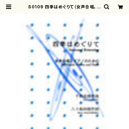
S0109 四季はめぐりて（女声合唱，ピ
アノ/千秋次郎/楽譜） | mothereart
h