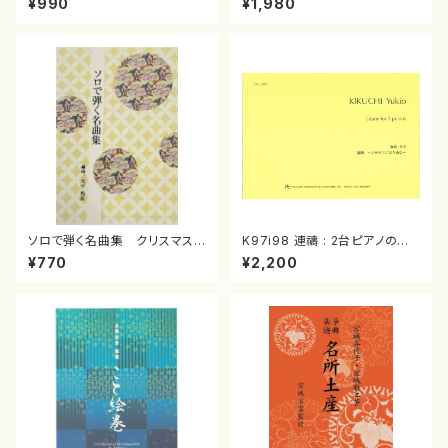
¥990
¥1,980
曲/楽譜）
箏曲古典楽譜）
ソロで弾く名曲集 クリスマス・
K97i98 連禱 : 2台ピアノのた
イブ／恋人がサンタクロース(
めの（2 Pianos / 菊池 幸夫 /
¥770
¥2,200
箏独奏 /大平光美 編曲/楽
楽譜）
譜）