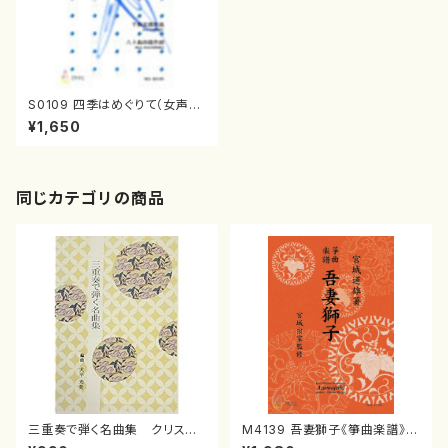
S0109 四季はめぐりて（女声合
唱，ピアノ/千秋次郎/楽譜）
¥1,650
同じカテゴリの商品
三重奏で弾く名曲集 クリスマ
M4139 吾妻獅子《箏曲楽譜》
スメドレー( 箏2/大平光美 編
（箏/宮城道雄著・宮城宗家監修/