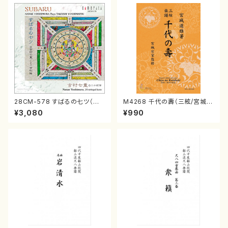
28CM-578 すばるの七ツ（二
M4268 千代の壽（三絃/宮城道
十絃箏/クラリネット/ヴァイオリ
雄著・宮城宗家監修/三絃楽譜）
¥3,080
¥990
ン/チェロ/吉松 隆：/CD）