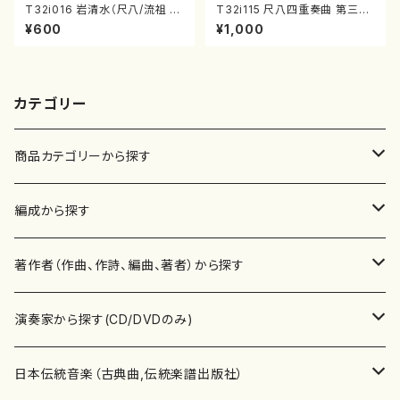
T32i016 岩清水（尺八/流祖 中
T32i115 尺八四重奏曲 第三番
尾都山/楽譜）都山：15
衆籟（尺八/初代 山本邦山/尺
¥600
¥1,000
八/都山式譜）都山流公刊楽譜曲
番:564
カテゴリー
商品カテゴリーから探す
楽譜
編成から探す
書籍
邦楽器
著作者（作曲、作詩、編曲、著者）から探す
書籍
箏・琴（ソロ）
CD・DVD
合唱
あ行
演奏家から探す(CD/DVDのみ)
テキストブック
箏・琴（合奏）
混声合唱
青木省三(アオキ ショウゾウ)
チケット
歌・声
か行
邦楽（箏、三味線、尺八等）演奏家
日本伝統音楽（古典曲,伝統楽譜出版社）