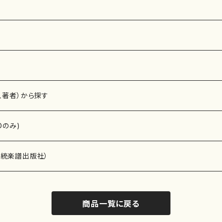
、著者）から探す
Dのみ)
）演奏家
伝統楽譜出版社）
商品一覧に戻る
)
オルガン等）演奏家
譜）