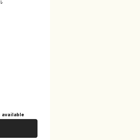
ル
 available