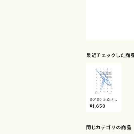
最近チェックした商
S0130 ふるさと
変奏曲（箏2/千
¥1,650
秋次郎/楽譜）C
D付
同じカテゴリの商品