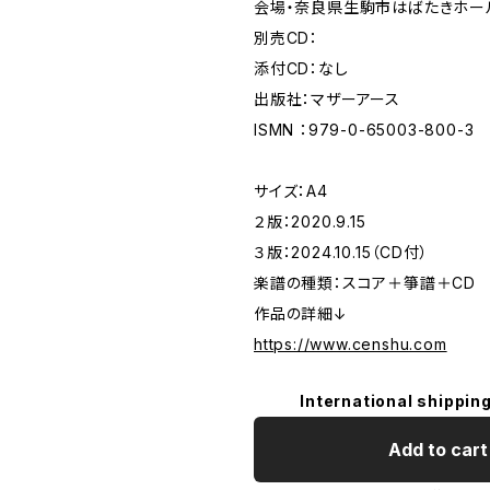
会場・奈良県生駒市はばたきホー
別売CD：
添付CD：なし
出版社：マザーアース
ISMN ：979-0-65003-800-3
サイズ：A4
２版：2020.9.15
３版：2024.10.15（CD付）
楽譜の種類：スコア＋箏譜＋CD
作品の詳細↓
https://www.censhu.com
International shipping
Add to cart