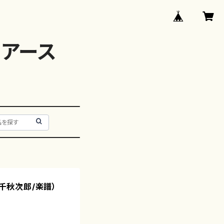
アース
/千秋次郎/楽譜）