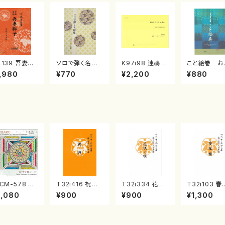
4139 吾妻獅
ソロで弾く名曲
K97i98 連禱 :
こと絵巻 お
《箏曲楽譜》
集 クリスマス・
2台ピアノのため
戸日本橋
,980
¥770
¥2,200
¥880
箏/宮城道雄
イブ／恋人がサ
の（2 Pianos /
・宮城宗家監
ンタクロース(
菊池 幸夫 / 楽
/箏曲古典楽
箏独奏 /大平
譜）
）
光美 編曲/楽
譜）
CM-578 す
T32i416 祝典
T32i334 花咲
T32i103 春
るの七ツ（二
（尺八/初代山川
く頃（尺八/初代
籟（尺八/初代
3,080
¥900
¥900
¥1,300
絃箏/クラリネ
園松/楽譜）都山
山川園松/楽譜）
垣征山/尺八/
ト/ヴァイオリ
流公刊楽譜曲番:
都山流公刊楽譜
山式譜）都山
/チェロ/吉松
2121
曲番:2037
公刊楽譜曲番
/CD）
52