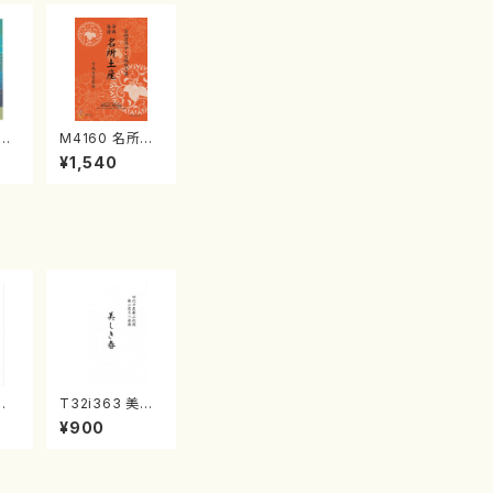
江
M4160 名所土
産《箏曲楽譜》
¥1,540
（箏/宮城喜代
子・宮城数江著・
宮城宗家監修/
箏曲古典楽譜）
風
T32i363 美し
 石
き春（尺八/久本
¥900
都
玄智/楽譜）都山
流
流公刊楽譜曲番:
:5
2068