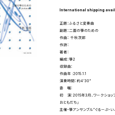
International shipping avai
正題：ふるさと変奏曲
副題：二面の箏のための
作曲： 千秋次郎
作詩：
著者：
編成：箏2
収録曲：
作曲年 :2015.1.1
演奏時間：約4'30"
委 嘱：
初 演：2015年3月、ワークショ
おともだち」
主催・箏アンサンブル”ぐるーぷ・い