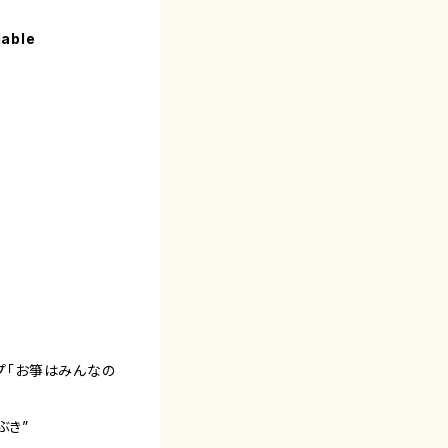
lable
ップ「お箏はみんなの
ぶき”