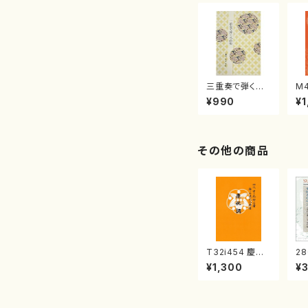
三重奏で弾く名
M
曲集 クリスマ
子
¥990
¥1
スメドレー( 箏
（
2/大平光美 編
著
曲/楽譜）
修
譜
その他の商品
T32i454 慶祝
28
調（尺八/久本玄
ば
¥1,300
¥
智/楽譜）都山流
十
公刊楽譜曲番:2
ッ
161
ン
隆：