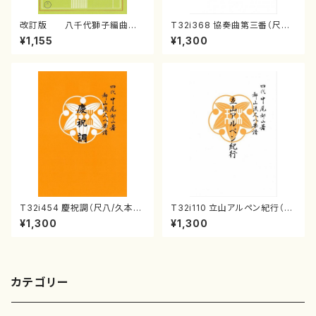
改訂版 八千代獅子編曲
T32i368 協奏曲第三番（尺八/
（編曲八千代獅子）(/宮城道
唯是震一/楽譜）都山流公刊楽譜
¥1,155
¥1,300
雄/楽譜）
曲番:2073
T32i454 慶祝調（尺八/久本玄
T32i110 立山アルペン紀行（尺
智/楽譜）都山流公刊楽譜曲番:2
八/初代 石垣征山/尺八/都山式
¥1,300
¥1,300
161
譜）都山流公刊楽譜曲番:559
カテゴリー