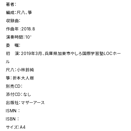
著者：
編成：尺八、箏
収録曲：
作曲年 :2018.8
演奏時間：10'
委 嘱：
初 演：2019年3月、兵庫県加東市やしろ国際学習塾LOCホー
ル
尺八：小林鈴純
箏：折本大人樹
別売CD：
添付CD：なし
出版社：マザーアース
ISMN ：
ISBN ：
サイズ：A4