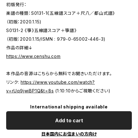
初版発行：
楽譜の種類：S0131-1《五線譜スコア＋尺八／都山式譜》
（初版：2020.1.15)
S0131-2 《箏》五線譜スコア＋箏譜》
（初版：2020.1.15/ISMN : 979-0-65002-446-3)
作品の詳細↓
https://www.censhu.com
本作品の音源はこちらから無料でお聞きいただけます。
リンク:
https://www.youtube.com/watch?
v=rUq9jwiBP1Q&t=8s
(1:10:10からご視聴ください)
International shipping available
Add to cart
日本国内にお住まいの方向け