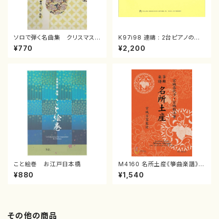
ソロで弾く名曲集 クリスマス・
K97i98 連禱 : 2台ピアノのた
イブ／恋人がサンタクロース(
めの（2 Pianos / 菊池 幸夫 /
¥770
¥2,200
箏独奏 /大平光美 編曲/楽
楽譜）
譜）
こと絵巻 お江戸日本橋
M4160 名所土産《箏曲楽譜》
（箏/宮城喜代子・宮城数江著・
¥880
¥1,540
宮城宗家監修/箏曲古典楽譜）
その他の商品