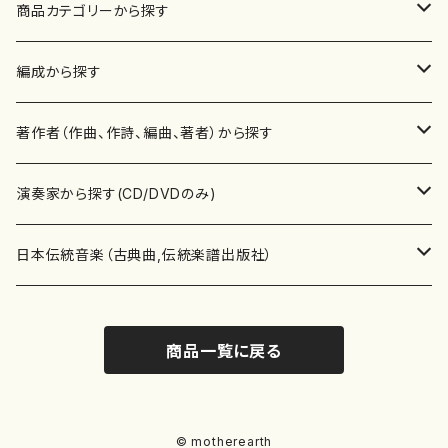
商品カテゴリーから探す
楽譜
編成から探す
書籍
邦楽器
著作者（作曲、作詩、編曲、著者）から探す
書籍
箏・琴（ソロ）
CD・DVD
合唱
あ行
演奏家から探す(CD/DVDのみ)
テキストブック
箏・琴（合奏）
混声合唱
青木省三(アオキ ショウゾウ)
チケット
歌・声
か行
邦楽（箏、三味線、尺八等）演奏家
日本伝統音楽（古典曲,伝統楽譜出版社）
事典
三味線（ソロ）
女声合唱
青島広志（アオシマ ヒロシ）
ソプラノ
梯郁夫(カケハシ イクオ)
アルメリア（箏）
雑誌
洋楽器（鍵盤楽器）
さ行
声楽家・合唱団・朗読等
地歌箏曲（箏古典楽譜）
商品一覧に戻る
詩集
三味線（合奏）
男声合唱
秋山健治(アキヤマ ケンジ）
アルト
蔭山滸山(カゲヤマ キョザン)
石川高（笙）
邦楽ジャーナル
ピアノ（ソロ）
斉藤松声(サイトウ ショウセイ)
應和惠子（声楽・ソプラノ）
宮城道雄（宮城宗家監修）
レコード
洋楽器（弦楽器）
た行
洋楽-鍵盤楽器（ピアノ、オルガン等）演奏家
地歌箏曲（三絃古典楽譜）
尺八（ソロ）
児童合唱
秋山邦晴(アキヤマ クニハル)
テノール
景山伸夫(カゲヤマ ノブオ)
伊藤まなみ（箏）
ピアノ（連弾）
斎藤武（サイトウ タケシ）
栗友会女声アンサンブル（合唱・女声合唱）
バイオリン（ソロ）
平良伊津美(タイラ イツミ)
マリーン・ファン・ニューケルケン（ピアノ）
宮城道雄（宮城宗家監修）
雑貨・アクセサリー
洋楽器（木管楽器）
な行
洋楽-弦楽器（バイオリン、ギター等）演奏家
長唄青柳楽譜（唄、三味線楽譜）
© motherearth