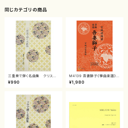
同じカテゴリの商品
三重奏で弾く名曲集 クリスマ
M4139 吾妻獅子《箏曲楽譜》
スメドレー( 箏2/大平光美 編
（箏/宮城道雄著・宮城宗家監修/
¥990
¥1,980
曲/楽譜）
箏曲古典楽譜）