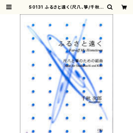
S0131 ふるさと遠く（尺八、箏/千秋次
郎/楽譜） | motherearth