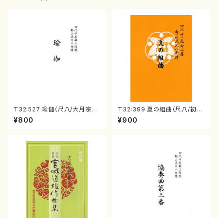
T32i527 瑜伽（尺八/大月宗明/
T32i399 夏の組曲（尺八/初代
楽譜）都山流公刊楽譜曲番:223
山川園松/楽譜）都山流公刊楽譜
¥800
¥900
6
曲番:2104