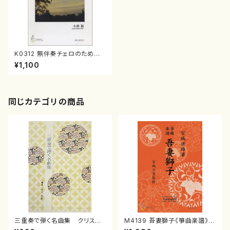
K0312 無伴奏チェロのための
レクイエム（チェロソロ/小林
¥1,100
新/楽譜）
同じカテゴリの商品
三重奏で弾く名曲集 クリスマ
M4139 吾妻獅子《箏曲楽譜》
スメドレー( 箏2/大平光美 編
（箏/宮城道雄著・宮城宗家監修/