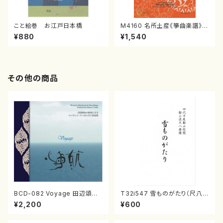
こと絵巻 お江戸日本橋
M4160 名所土産《箏曲楽譜》
（箏/宮城喜代子・宮城数江著・
¥880
¥1,540
宮城宗家監修/箏曲古典楽譜）
その他の商品
BCD-082 Voyage 田辺頌山
T32i547 雪ものがたり（尺八/
の演奏によるマーティン・リーガ
沢井忠夫/楽譜）都山流公刊楽譜
¥2,200
¥600
ン尺八作品集（田辺頌山/マーテ
曲番:2256
ィン・リーガン/CD）