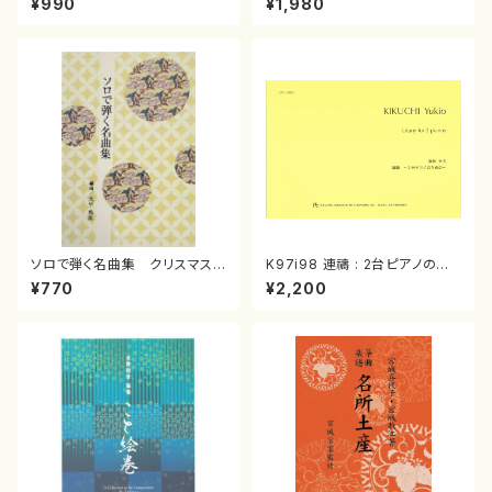
¥990
¥1,980
曲/楽譜）
箏曲古典楽譜）
ソロで弾く名曲集 クリスマス・
K97i98 連禱 : 2台ピアノのた
イブ／恋人がサンタクロース(
めの（2 Pianos / 菊池 幸夫 /
¥770
¥2,200
箏独奏 /大平光美 編曲/楽
楽譜）
譜）