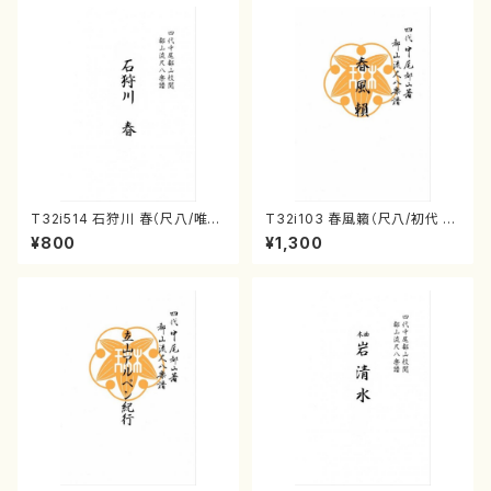
T32i514 石狩川 春（尺八/唯是
T32i103 春風籟（尺八/初代 石
震一/楽譜）都山no:2223
垣征山/尺八/都山式譜）都山流
¥800
¥1,300
公刊楽譜曲番:552