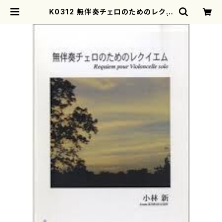
K0312 無伴奏チェロのためのレクイ
エム（チェロソロ/小林 新/楽譜） |
motherearth