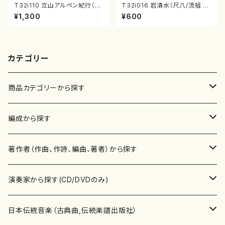
T32i110 立山アルペン紀行（尺
T32i016 岩清水（尺八/流祖 中
八/初代 石垣征山/尺八/都山式
尾都山/楽譜）都山：15
¥1,300
¥600
譜）都山流公刊楽譜曲番:559
カテゴリー
商品カテゴリーから探す
楽譜
編成から探す
書籍
邦楽器
著作者（作曲、作詩、編曲、著者）から探す
書籍
箏・琴（ソロ）
CD・DVD
合唱
あ行
演奏家から探す(CD/DVDのみ)
テキストブック
箏・琴（合奏）
混声合唱
青木省三(アオキ ショウゾウ)
チケット
歌・声
か行
邦楽（箏、三味線、尺八等）演奏家
日本伝統音楽（古典曲,伝統楽譜出版社）