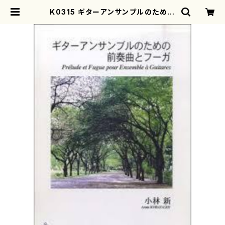
K0315 ギターアンサンブルのための
前奏曲とフーガ（ギターアンサンブル/
小林 新/楽譜） | motherearth