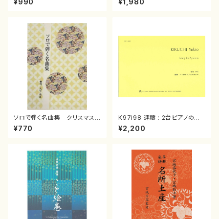
¥990
¥1,980
曲/楽譜）
箏曲古典楽譜）
ソロで弾く名曲集 クリスマス・
K97i98 連禱 : 2台ピアノのた
イブ／恋人がサンタクロース(
めの（2 Pianos / 菊池 幸夫 /
¥770
¥2,200
箏独奏 /大平光美 編曲/楽
楽譜）
譜）