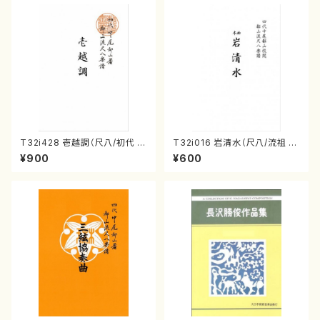
T32i428 壱越調（尺八/初代 中
T32i016 岩清水（尺八/流祖 中
村双葉/楽譜）都山流公刊楽譜曲
尾都山/楽譜）都山：15
¥900
¥600
番:2133