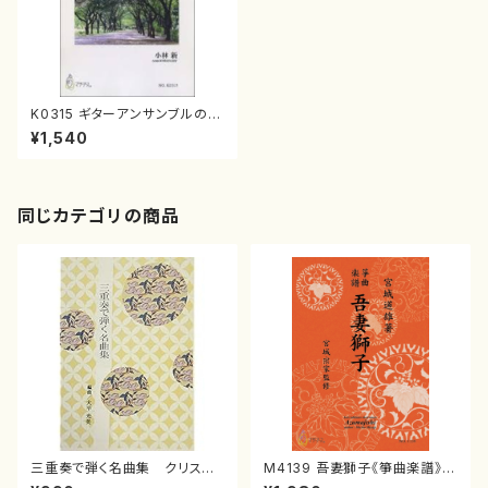
K0315 ギターアンサンブルのた
めの前奏曲とフーガ（ギターアン
¥1,540
サンブル/小林 新/楽譜）
同じカテゴリの商品
三重奏で弾く名曲集 クリスマ
M4139 吾妻獅子《箏曲楽譜》
スメドレー( 箏2/大平光美 編
（箏/宮城道雄著・宮城宗家監修/