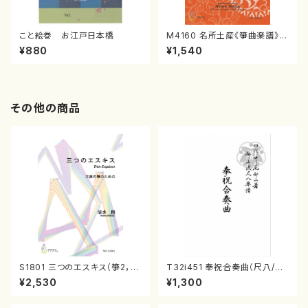
こと絵巻 お江戸日本橋
M4160 名所土産《箏曲楽譜》
（箏/宮城喜代子・宮城数江著・
¥880
¥1,540
宮城宗家監修/箏曲古典楽譜）
その他の商品
S1801 三つのエスキス（箏2，1
T32i451 奉祝合奏曲（尺八/久
7/清水 脩/楽譜）
本玄智/楽譜）都山流公刊楽譜曲
¥2,530
¥1,300
番:2158