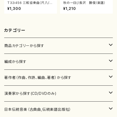
T32i456 三絃協奏曲（尺八/中
秋の一日(/長沢 勝俊/楽譜）
能島欣一/楽譜）都山流公刊楽譜
¥1,300
¥1,210
曲番:2164
カテゴリー
商品カテゴリーから探す
楽譜
編成から探す
書籍
邦楽器
著作者（作曲、作詩、編曲、著者）から探す
書籍
箏・琴（ソロ）
CD・DVD
合唱
あ行
演奏家から探す(CD/DVDのみ)
テキストブック
箏・琴（合奏）
混声合唱
青木省三(アオキ ショウゾウ)
チケット
歌・声
か行
邦楽（箏、三味線、尺八等）演奏家
日本伝統音楽（古典曲,伝統楽譜出版社）