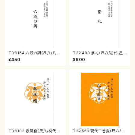
T32i164 六段の調（尺八/八橋
T32i483 祭礼（尺八/初代 星
検校/楽譜）都山流公刊楽譜曲
田一山/楽譜）都山流公刊楽譜曲
¥450
¥900
番:1016
番:2191
T32i103 春風籟（尺八/初代 石
T32i559 現代三番叟（尺八/杵