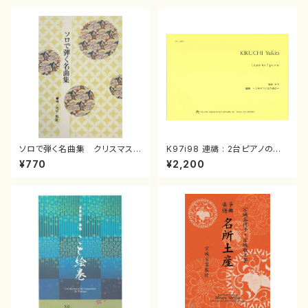
ソロで弾く名曲集 クリスマス・
K97i98 連禱 : 2台ピアノのた
イブ／恋人がサンタクロース(
めの（2 Pianos / 菊池 幸夫 /
¥770
¥2,200
箏独奏 /大平光美 編曲/楽
楽譜）
譜）