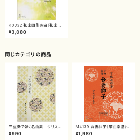
K0332 弦楽四重奏曲（弦楽四
重奏/小林 新/楽譜）
¥3,080
同じカテゴリの商品
三重奏で弾く名曲集 クリスマ
M4139 吾妻獅子《箏曲楽譜》
スメドレー( 箏2/大平光美 編
（箏/宮城道雄著・宮城宗家監修/
¥990
¥1,980
曲/楽譜）
箏曲古典楽譜）