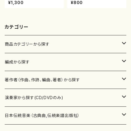
垣征山/尺八/都山式譜）都山流
屋正邦/楽譜）都山流公刊楽譜曲
¥1,300
¥800
公刊楽譜曲番:552
番:2269
カテゴリー
商品カテゴリーから探す
楽譜
編成から探す
書籍
邦楽器
著作者（作曲、作詩、編曲、著者）から探す
書籍
箏・琴（ソロ）
CD・DVD
合唱
あ行
演奏家から探す(CD/DVDのみ)
テキストブック
箏・琴（合奏）
混声合唱
青木省三(アオキ ショウゾウ)
チケット
歌・声
か行
邦楽（箏、三味線、尺八等）演奏家
日本伝統音楽（古典曲,伝統楽譜出版社）
事典
三味線（ソロ）
女声合唱
青島広志（アオシマ ヒロシ）