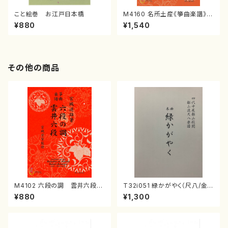
こと絵巻 お江戸日本橋
M4160 名所土産《箏曲楽譜》
（箏/宮城喜代子・宮城数江著・
¥880
¥1,540
宮城宗家監修/箏曲古典楽譜）
その他の商品
M4102 六段の調 雲井六段
T32i051 緑かがやく（尺八/金
（箏/宮城道雄著・宮城宗家監修/
森高山/楽譜）都山流公刊楽譜曲
¥880
¥1,300
箏曲古典楽譜）
番：50