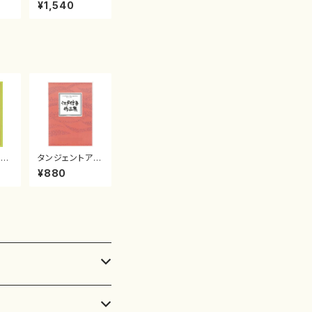
産《箏曲楽譜》
¥1,540
（箏/宮城喜代
子・宮城数江著・
宮城宗家監修/
箏曲古典楽譜）
千
タンジェントアー
曲
ク 箏2・十七江
¥880
獅
戸 信吾
/