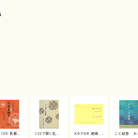
品
4139 吾妻獅
ソロで弾く名曲
K97i98 連禱 :
こと絵巻 お