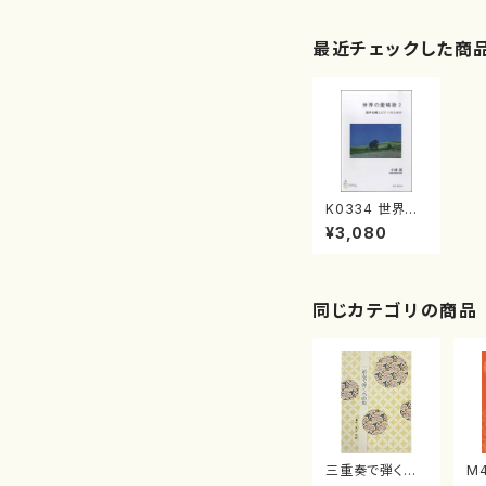
最近チェックした商
K0334 世界の
愛唱歌2（混声合
¥3,080
唱，ピアノ/小
林 新/楽譜）
同じカテゴリの商品
三重奏で弾く名
M