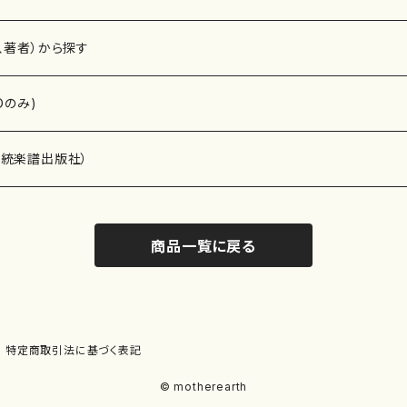
、著者）から探す
Dのみ)
）演奏家
伝統楽譜出版社）
商品一覧に戻る
)
オルガン等）演奏家
譜）
唱・女声合唱）
ン（ピアノ）
、ギター等）演奏家
線楽譜）
特定商取引法に基づく表記
シ）
ロ）
、クラリネット等）演奏家
譜出版社）
© motherearth