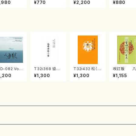
《箏曲楽譜》
集 クリスマス・
2台ピアノのため
戸日本橋
,980
¥770
¥2,200
¥880
箏/宮城道雄
イブ／恋人がサ
の（2 Pianos /
・宮城宗家監
ンタクロース(
菊池 幸夫 / 楽
/箏曲古典楽
箏独奏 /大平
譜）
）
光美 編曲/楽
譜）
D-082 Voy
T32i368 協奏
T32i432 松（尺
改訂版 八
ge 田辺頌山の
曲第三番（尺八/
八/宮城道雄/楽
代獅子編
2,200
¥1,300
¥1,300
¥1,155
奏によるマー
唯是震一/楽譜）
譜）都山流公刊
（編曲八千代
ィン・リーガン
都山流公刊楽譜
楽譜曲番:2138
子）(/宮城道雄
八作品集（田
曲番:2073
楽譜）
頌山/マーティ
・リーガン/C