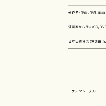
書籍
邦楽器
著作者（作曲、作詩、編曲
書籍
箏・琴（ソロ）
CD・DVD
合唱
あ行
演奏家から探す(CD/DV
テキストブック
箏・琴（合奏）
混声合唱
青木省三(アオキ ショウゾウ)
チケット
歌・声
か行
邦楽（箏、三味線、尺八等
日本伝統音楽（古典曲,
事典
三味線（ソロ）
女声合唱
青島広志（アオシマ ヒロシ）
ソプラノ
梯郁夫(カケハシ イクオ)
アルメリア（箏）
雑誌
洋楽器（鍵盤楽器）
さ行
声楽家・合唱団・朗読等
地歌箏曲（箏古典楽譜）
詩集
三味線（合奏）
男声合唱
秋山健治(アキヤマ ケンジ）
アルト
蔭山滸山(カゲヤマ キョザン)
石川高（笙）
邦楽ジャーナル
ピアノ（ソロ）
斉藤松声(サイトウ ショウセイ
應和惠子（声楽・ソプラノ）
宮城道雄（宮城宗家監修）
レコード
洋楽器（弦楽器）
た行
洋楽-鍵盤楽器（ピアノ、
地歌箏曲（三絃古典楽
尺八（ソロ）
児童合唱
秋山邦晴(アキヤマ クニハル)
テノール
景山伸夫(カゲヤマ ノブオ)
伊藤まなみ（箏）
ピアノ（連弾）
斎藤武（サイトウ タケシ）
栗友会女声アンサンブル（合
バイオリン（ソロ）
平良伊津美(タイラ イツミ)
マリーン・ファン・ニューケルケ
宮城道雄（宮城宗家監修）
雑貨・アクセサリー
洋楽器（木管楽器）
な行
洋楽-弦楽器（バイオリン
長唄青柳楽譜（唄、三味
プライバシーポリシー
尺八（合奏）
朗読・語り
芥川也寸志（アクタガワ ヤス
バリトン
葛西聖憲(カサイ マサノリ)
浦上恵子（箏）
ピアノ（合奏）
斎藤友子(サイトウ トモコ)
川口聖加（声楽・ソプラノ）
バイオリン（合奏）
田頭優子(タガシラ ユウコ)
赤城眞理（ピアノ）
フルート（ピッコロを含む）（ソ
内藤 明美(ナイトウ アケミ)
戸澤哲夫（バイオリン）
杵屋彌之介(青柳茂三）
用具
洋楽器（金管楽器）
は行
洋楽-木管楽器（フルート
尺八（古典楽譜、伝統楽