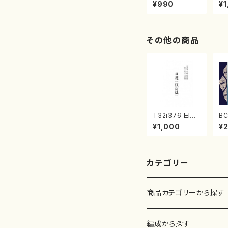
曲集 クリスマ
子
¥990
¥1
スメドレー( 箏
（
2/大平光美 編
著
曲/楽譜）
修
譜
その他の商品
T32i376 日蓮
BC
（改訂版）（尺八/
a
¥1,000
¥
宮城道雄/楽譜）
演
都山流公刊楽譜
テ
曲番:2081
尺
辺
ン
カテゴリー
D）
商品カテゴリーから探す
楽譜
編成から探す