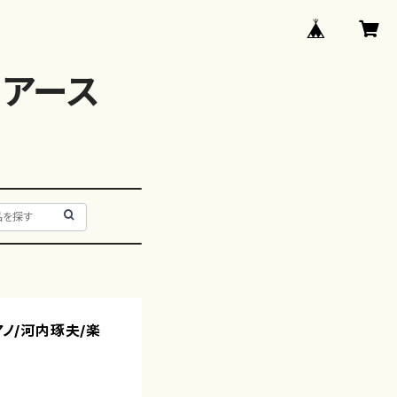
アース
アノ/河内琢夫/楽