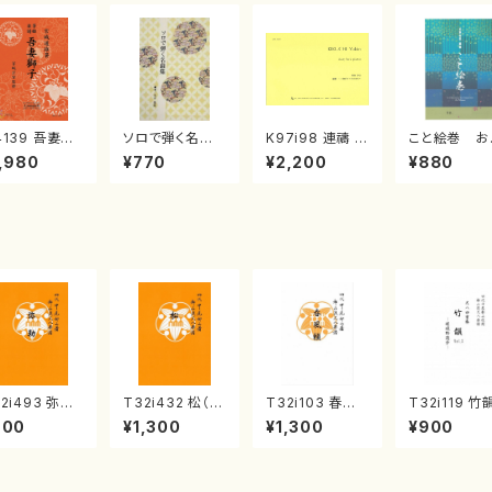
4139 吾妻獅
ソロで弾く名曲
K97i98 連禱 :
こと絵巻 お
《箏曲楽譜》
集 クリスマス・
2台ピアノのため
戸日本橋
,980
¥770
¥2,200
¥880
箏/宮城道雄
イブ／恋人がサ
の（2 Pianos /
・宮城宗家監
ンタクロース(
菊池 幸夫 / 楽
/箏曲古典楽
箏独奏 /大平
譜）
）
光美 編曲/楽
譜）
2i493 弥勒
T32i432 松（尺
T32i103 春風
T32i119 竹
尺八/野村正峰/
八/宮城道雄/楽
籟（尺八/初代 石
OL2 ～嵯峨
900
¥1,300
¥1,300
¥900
譜）都山流公
譜）都山流公刊
垣征山/尺八/都
遊歩～（尺八
楽譜曲番:220
楽譜曲番:2138
山式譜）都山流
村峰山/尺八/
公刊楽譜曲番:5
山式譜）都山
52
公刊楽譜曲番