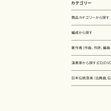
カテゴリー
商品カテゴリーから探す
楽譜
編成から探す
書籍
邦楽器
著作者（作曲、作詩、編曲
書籍
箏・琴（ソロ）
CD・DVD
合唱
あ行
演奏家から探す(CD/DV
テキストブック
箏・琴（合奏）
混声合唱
青木省三(アオキ ショウゾウ)
チケット
歌・声
か行
邦楽（箏、三味線、尺八等
日本伝統音楽（古典曲,
事典
三味線（ソロ）
女声合唱
青島広志（アオシマ ヒロシ）
ソプラノ
梯郁夫(カケハシ イクオ)
アルメリア（箏）
雑誌
洋楽器（鍵盤楽器）
さ行
声楽家・合唱団・朗読等
地歌箏曲（箏古典楽譜）
詩集
三味線（合奏）
男声合唱
秋山健治(アキヤマ ケンジ）
アルト
蔭山滸山(カゲヤマ キョザン)
石川高（笙）
邦楽ジャーナル
ピアノ（ソロ）
斉藤松声(サイトウ ショウセイ
應和惠子（声楽・ソプラノ）
宮城道雄（宮城宗家監修）
レコード
洋楽器（弦楽器）
た行
洋楽-鍵盤楽器（ピアノ、
地歌箏曲（三絃古典楽