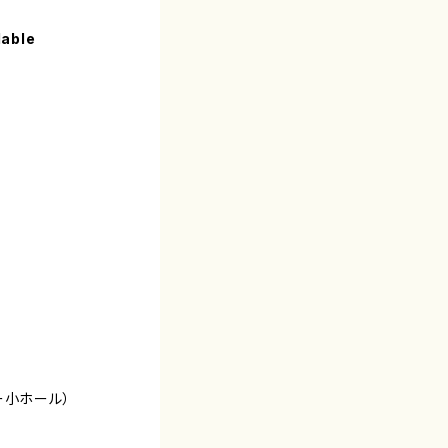
lable
ー小ホール）