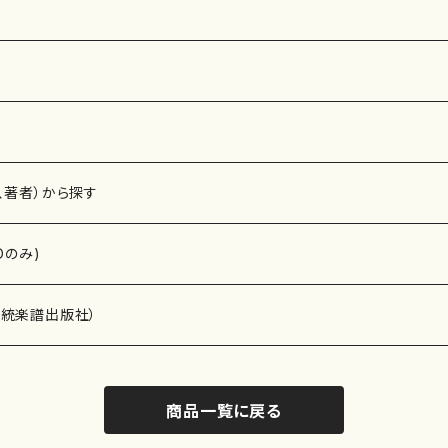
68
、著者）から探す
Dのみ)
）演奏家
伝統楽譜出版社）
商品一覧に戻る
)
オルガン等）演奏家
譜）