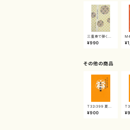
三重奏で弾く名
M
曲集 クリスマ
子
¥990
¥1
スメドレー( 箏
（
2/大平光美 編
著
曲/楽譜）
修
譜
その他の商品
T32i399 夏の
T3
組曲（尺八/初代
（
¥900
¥
山川園松/楽譜）
楽
都山流公刊楽譜
刊
曲番:2104
2