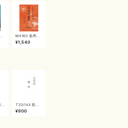
江
M4160 名所土
産《箏曲楽譜》
¥1,540
（箏/宮城喜代
子・宮城数江著・
宮城宗家監修/
箏曲古典楽譜）
韻 V
T32i144 捻竹
野
（尺八/一瀬星山/
¥900
/野
尺八/都山式譜）
都
都山流公刊楽譜
流
曲番:593
:5